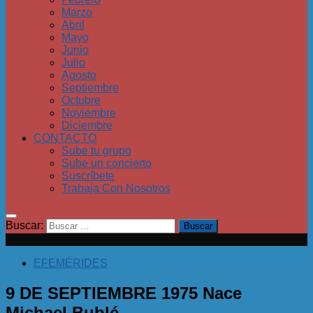
Marzo
Abril
Mayo
Junio
Julio
Agosto
Septiembre
Octubre
Noviembre
Diciembre
CONTACTO
Sube tu grupo
Sube un concierto
Suscríbete
Trabaja Con Nosotros
Buscar:
EFEMÉRIDES
9 DE SEPTIEMBRE 1975 Nace
Michael Bublé