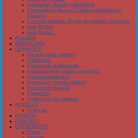
Grabación, Mezcla y Mastering
Composición Musical Creativa Exploración
Creativa
Creación artística. El arte de escribir canciones
One To One
Más Cursos…
AGENDA
VIDEOCLIPS
SERVICIOS
Músicos para eventos
Publicidad
Producción audiovisual
Asesoramiento jurídico al músico
Road management
Ilustración y diseño gráfico
Producción musical
Fotografía
Producción de eventos
NOTICIAS
Crónicas
GRUPOS
PODCAST
EFEMÉRIDES
Enero
Febrero