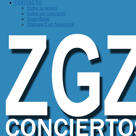
CONTACTO
Sube tu grupo
Sube un concierto
Suscríbete
Trabaja Con Nosotros