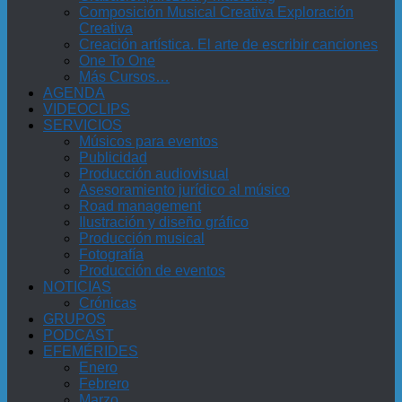
Composición Musical Creativa Exploración
Creativa
Creación artística. El arte de escribir canciones
One To One
Más Cursos…
AGENDA
VIDEOCLIPS
SERVICIOS
Músicos para eventos
Publicidad
Producción audiovisual
Asesoramiento jurídico al músico
Road management
Ilustración y diseño gráfico
Producción musical
Fotografía
Producción de eventos
NOTICIAS
Crónicas
GRUPOS
PODCAST
EFEMÉRIDES
Enero
Febrero
Marzo