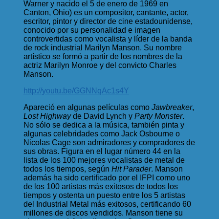
Warner y nacido el 5 de enero de 1969 en
Canton, Ohio) es un compositor, cantante, actor,
escritor, pintor y director de cine estadounidense,
conocido por su personalidad e imagen
controvertidas como vocalista y líder de la banda
de rock industrial Marilyn Manson. Su nombre
artístico se formó a partir de los nombres de la
actriz Marilyn Monroe y del convicto Charles
Manson.
http://youtu.be/GGNNqAc1s4Y
Apareció en algunas películas como
Jawbreaker
,
Lost Highway
de David Lynch y
Party Monster
.
No sólo se dedica a la música, también pinta y
algunas celebridades como Jack Osbourne o
Nicolas Cage son admiradores y compradores de
sus obras. Figura en el lugar número 44 en la
lista de los 100 mejores vocalistas de metal de
todos los tiempos, según
Hit Parader
. Manson
además ha sido certificado por el IFPI como uno
de los 100 artistas más exitosos de todos los
tiempos y ostenta un puesto entre los 5 artistas
del Industrial Metal más exitosos, certificando 60
millones de discos vendidos. Manson tiene su