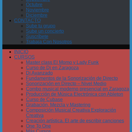
Octubre
Noviembre
Diciembre
CONTACTO
Sube tu grupo
Sube un concierto
Suscríbete
Trabaja Con Nosotros
INICIO
CURSOS
Master class El Momo y Lady Funk
Curso de Dj en Zaragoza
Dj Avanzado
Fundamentos de la Sonorización de Directo
Sonorización en Directo – Nivel Medio
Combo musical moderno presencial en Zaragoza
Producción de Música Electrónica con Ableton
Curso de Cubase
Grabación, Mezcla y Mastering
Composición Musical Creativa Exploración
Creativa
Creación artística. El arte de escribir canciones
One To One
Más Cursos…