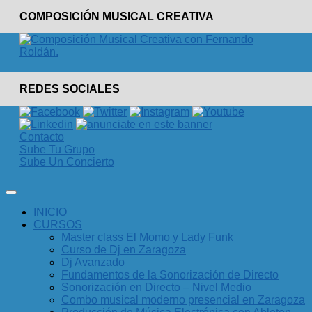
COMPOSICIÓN MUSICAL CREATIVA
REDES SOCIALES
Contacto
Sube Tu Grupo
Sube Un Concierto
INICIO
CURSOS
Master class El Momo y Lady Funk
Curso de Dj en Zaragoza
Dj Avanzado
Fundamentos de la Sonorización de Directo
Sonorización en Directo – Nivel Medio
Combo musical moderno presencial en Zaragoza