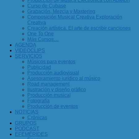
Producción de Música Electrónica con Ableton
Curso de Cubase
Grabación, Mezcla y Mastering
Composición Musical Creativa Exploración
Creativa
Creación artística. El arte de escribir canciones
One To One
Más Cursos…
AGENDA
VIDEOCLIPS
SERVICIOS
Músicos para eventos
Publicidad
Producción audiovisual
Asesoramiento jurídico al músico
Road management
Ilustración y diseño gráfico
Producción musical
Fotografía
Producción de eventos
NOTICIAS
Crónicas
GRUPOS
PODCAST
EFEMÉRIDES