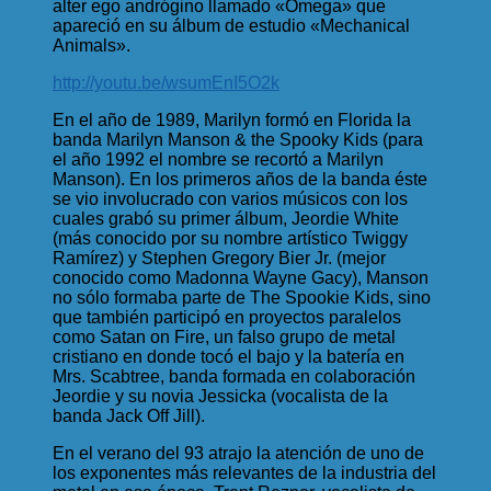
alter ego andrógino llamado «Omega» que
apareció en su álbum de estudio «Mechanical
Animals».
http://youtu.be/wsumEnI5O2k
En el año de 1989, Marilyn formó en Florida la
banda Marilyn Manson & the Spooky Kids (para
el año 1992 el nombre se recortó a Marilyn
Manson). En los primeros años de la banda éste
se vio involucrado con varios músicos con los
cuales grabó su primer álbum, Jeordie White
(más conocido por su nombre artístico Twiggy
Ramírez) y Stephen Gregory Bier Jr. (mejor
conocido como Madonna Wayne Gacy), Manson
no sólo formaba parte de The Spookie Kids, sino
que también participó en proyectos paralelos
como Satan on Fire, un falso grupo de metal
cristiano en donde tocó el bajo y la batería en
Mrs. Scabtree, banda formada en colaboración
Jeordie y su novia Jessicka (vocalista de la
banda Jack Off Jill).
En el verano del 93 atrajo la atención de uno de
los exponentes más relevantes de la industria del