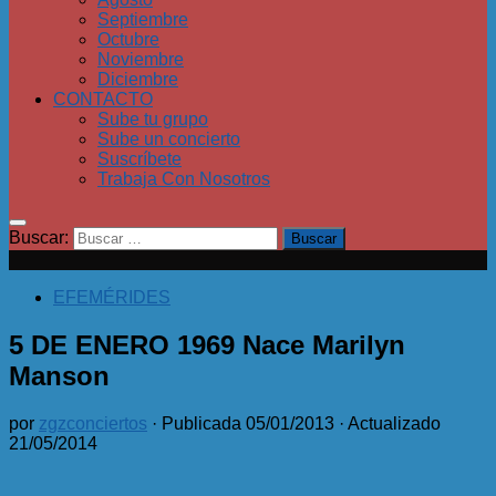
Septiembre
Octubre
Noviembre
Diciembre
CONTACTO
Sube tu grupo
Sube un concierto
Suscríbete
Trabaja Con Nosotros
Buscar:
EFEMÉRIDES
5 DE ENERO 1969 Nace Marilyn
Manson
por
zgzconciertos
· Publicada
05/01/2013
· Actualizado
21/05/2014