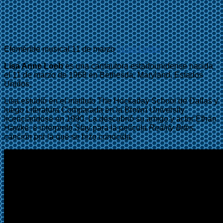
Efeméride musical 11 de marzo
«Lisa Loeb»
.
Lisa Anne Loeb
es una cantautora estadounidense nacida
el 11 de marzo de 1968 en Bethesda, Maryland, Estados
Unidos.
Lisa estudió en el instituto The Hockaday School de Dallas y
luego Literatura Comparada en la Brown University
licenciándose en 1990. La descubrió su amigo y actor Ethan
Hawke, e interpretó
Stay
para la película
Reality Bites
,
canción por la que se hizo conocida.