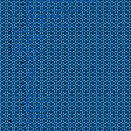
Road management
Ilustración y diseño gráfico
Producción musical
Fotografía
Producción de eventos
NOTICIAS
Crónicas
GRUPOS
PODCAST
EFEMÉRIDES
Enero
Febrero
Marzo
Abril
Mayo
Junio
Julio
Agosto
Septiembre
Octubre
Noviembre
Diciembre
CONTACTO
Sube tu grupo