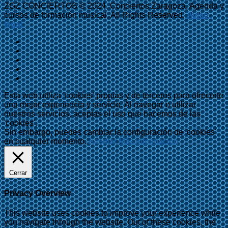
ZGZ CONCIERTOS © 2024. Conciertos Zaragoza, Agenda y
cursos de formación musical. All Rights Reserved.
Aviso
legal
Esta web utiliza 'cookies' propias y de terceros para ofrecerte
una mejor experiencia y servicio. Al navegar o utilizar
nuestros servicios, aceptas el uso que hacemos de las
'cookies'.
Sin embargo, puedes cambiar la configuración de 'cookies'
en cualquier momento.
Aceptar
Más información
Cerrar
Privacy Overview
This website uses cookies to improve your experience while
you navigate through the website. Out of these cookies, the