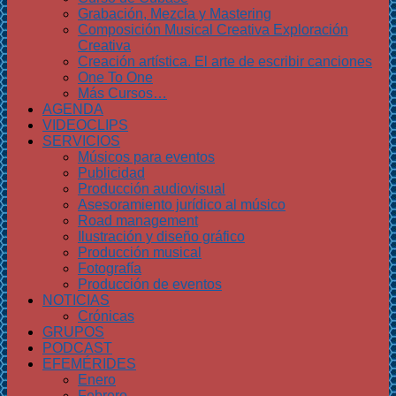
Grabación, Mezcla y Mastering
Composición Musical Creativa Exploración
Creativa
Creación artística. El arte de escribir canciones
One To One
Más Cursos…
AGENDA
VIDEOCLIPS
SERVICIOS
Músicos para eventos
Publicidad
Producción audiovisual
Asesoramiento jurídico al músico
Road management
Ilustración y diseño gráfico
Producción musical
Fotografía
Producción de eventos
NOTICIAS
Crónicas
GRUPOS
PODCAST
EFEMÉRIDES
Enero
Febrero