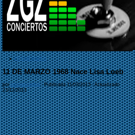
EFEMÉRIDES
11 DE MARZO 1968 Nace Lisa Loeb
por
zgzconciertos
· Publicada
11/03/2013
· Actualizado
23/12/2013