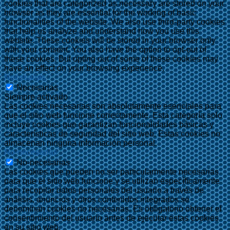
cookies that are categorized as necessary are stored on your
browser as they are essential for the working of basic
functionalities of the website. We also use third-party cookies
that help us analyze and understand how you use this
website. These cookies will be stored in your browser only
with your consent. You also have the option to opt-out of
these cookies. But opting out of some of these cookies may
have an effect on your browsing experience.
Necesarias
Necesarias
Siempre activado
Las cookies necesarias son absolutamente esenciales para
que el sitio web funcione correctamente. Esta categoría solo
incluye cookies que garantizan funcionalidades básicas y
características de seguridad del sitio web. Estas cookies no
almacenan ninguna información personal.
No-necesarias
No-necesarias
Las cookies que pueden no ser particularmente necesarias
para que el sitio web funcione y se utilizan específicamente
para recopilar datos personales del usuario a través de
análisis, anuncios y otros contenidos integrados se
denominan cookies no necesarias. Es obligatorio obtener el
consentimiento del usuario antes de ejecutar estas cookies
en su sitio web.