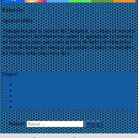
Etiquetas:
11 marzo
efemérides música
Lisa Loeb
zgzconciertos
Trabajamos por la música de Zaragoza, la cultura es nuestro
mayor interés, te informamos sobre la agenda de conciertos
de Zaragoza para que estés al tanto de todo y te ofrecemos
cursos de formación musical accesibles a todos los bolsillos.
La música está muy cerca de ti.
Seguir:
Buscar: