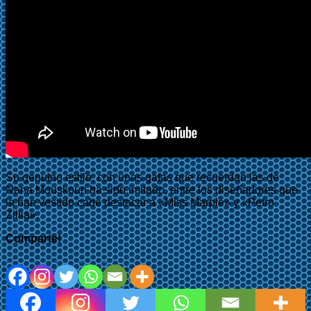
Su genuino estilo, con unas gafas que recuerdan las de
Nana Mouskouri ha sido imitado, entre los diseñadores que
la han vestido cabe destacar a «Miss Marple» y «Petro
Zillia».
Comparte!