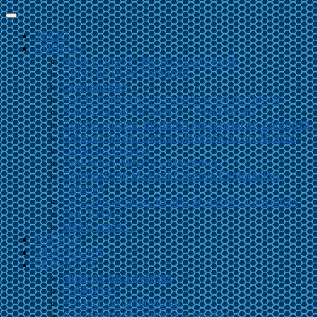
INICIO
CURSOS
Master class El Momo y Lady Funk
Curso de Dj en Zaragoza
Dj Avanzado
Fundamentos de la Sonorización de Directo
Sonorización en Directo – Nivel Medio
Combo musical moderno presencial en Zaragoza
Producción de Música Electrónica con Ableton
Curso de Cubase
Grabación, Mezcla y Mastering
Composición Musical Creativa Exploración
Creativa
Creación artística. El arte de escribir canciones
One To One
Más Cursos…
AGENDA
VIDEOCLIPS
SERVICIOS
Músicos para eventos
Publicidad
Producción audiovisual
Asesoramiento jurídico al músico