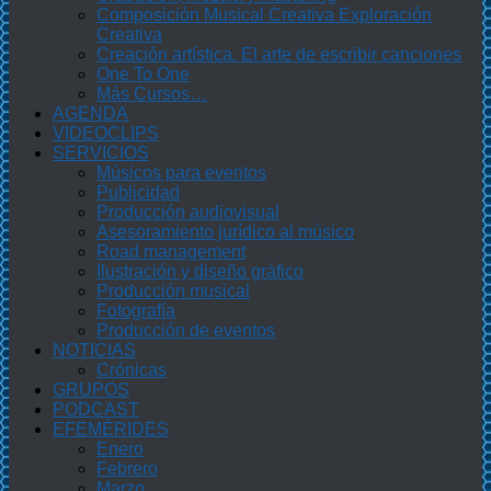
Composición Musical Creativa Exploración
Creativa
Creación artística. El arte de escribir canciones
One To One
Más Cursos…
AGENDA
VIDEOCLIPS
SERVICIOS
Músicos para eventos
Publicidad
Producción audiovisual
Asesoramiento jurídico al músico
Road management
Ilustración y diseño gráfico
Producción musical
Fotografía
Producción de eventos
NOTICIAS
Crónicas
GRUPOS
PODCAST
EFEMÉRIDES
Enero
Febrero
Marzo