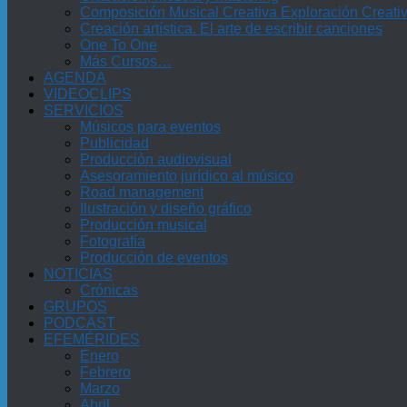
Composición Musical Creativa Exploración Creati
Creación artística. El arte de escribir canciones
One To One
Más Cursos…
AGENDA
VIDEOCLIPS
SERVICIOS
Músicos para eventos
Publicidad
Producción audiovisual
Asesoramiento jurídico al músico
Road management
Ilustración y diseño gráfico
Producción musical
Fotografía
Producción de eventos
NOTICIAS
Crónicas
GRUPOS
PODCAST
EFEMÉRIDES
Enero
Febrero
Marzo
Abril