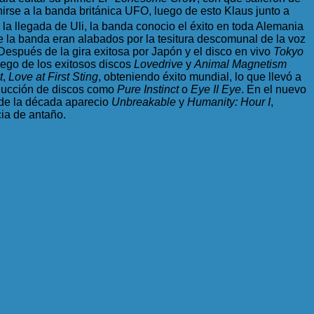
irse a la banda británica UFO, luego de esto Klaus junto a
la llegada de Uli, la banda conocio el éxito en toda Alemania
e la banda eran alabados por la tesitura descomunal de la voz
Después de la gira exitosa por Japón y el disco en vivo
Tokyo
uego de los exitosos discos
Lovedrive
y
Animal Magnetism
t
,
Love at First Sting
, obteniendo éxito mundial, lo que llevó a
oducción de discos como
Pure Instinct
o
Eye II Eye
. En el nuevo
 de la década aparecio
Unbreakable
y
Humanity: Hour I
,
cia de antaño.