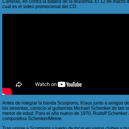
Carreras, en contra la batalla de la leucemia. El 12 de marzo
cual es el video promocional del CD.
Antes de integrar la banda Scorpions, Klaus junto a amigos d
los sesentas, conocio al guitarrista Michael Schenker de tan
menor de edad. Para el año nuevo de 1970, Rudolf Schenker a
compositiva Schenker/Meine.
Tras unirse a Scorpions y luego de tocar en varios clubes y p