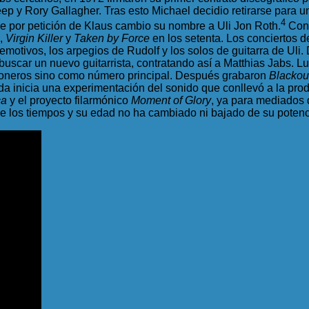
 y Rory Gallagher. Tras esto Michael decidio retirarse para un
4
que por petición de Klaus cambio su nombre a Uli Jon Roth.
Con 
,
Virgin Killer
y
Taken by Force
en los setenta. Los conciertos d
motivos, los arpegios de Rudolf y los solos de guitarra de Uli. 
 buscar un nuevo guitarrista, contratando así a Matthias Jabs. L
eloneros sino como número principal. Después grabaron
Blackou
nda inicia una experimentación del sonido que conllevó a la pr
ca
y el proyecto filarmónico
Moment of Glory
, ya para mediados
 de los tiempos y su edad no ha cambiado ni bajado de su poten