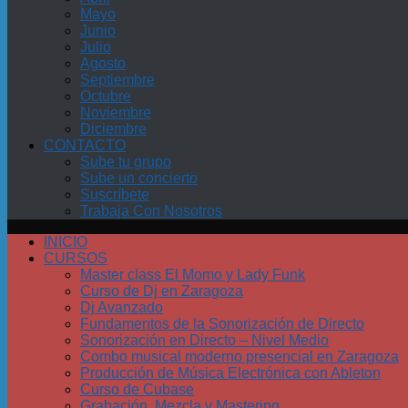
Mayo
Junio
Julio
Agosto
Septiembre
Octubre
Noviembre
Diciembre
CONTACTO
Sube tu grupo
Sube un concierto
Suscríbete
Trabaja Con Nosotros
INICIO
CURSOS
Master class El Momo y Lady Funk
Curso de Dj en Zaragoza
Dj Avanzado
Fundamentos de la Sonorización de Directo
Sonorización en Directo – Nivel Medio
Combo musical moderno presencial en Zaragoza
Producción de Música Electrónica con Ableton
Curso de Cubase
Grabación, Mezcla y Mastering