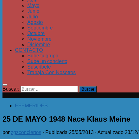
Mayo
Junio
Julio
Agosto
Septiembre
Octubre
Noviembre
Diciembre
CONTACTO
Sube tu grupo
Sube un concierto
Suscríbete
Trabaja Con Nosotros
Buscar:
EFEMÉRIDES
25 DE MAYO 1948 Nace Klaus Meine
por
zgzconciertos
· Publicada
25/05/2013
· Actualizado
23/12