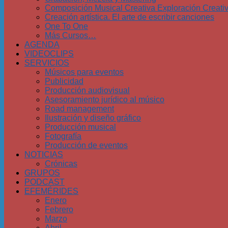
Composición Musical Creativa Exploración Creati
Creación artística. El arte de escribir canciones
One To One
Más Cursos…
AGENDA
VIDEOCLIPS
SERVICIOS
Músicos para eventos
Publicidad
Producción audiovisual
Asesoramiento jurídico al músico
Road management
Ilustración y diseño gráfico
Producción musical
Fotografía
Producción de eventos
NOTICIAS
Crónicas
GRUPOS
PODCAST
EFEMÉRIDES
Enero
Febrero
Marzo
Abril