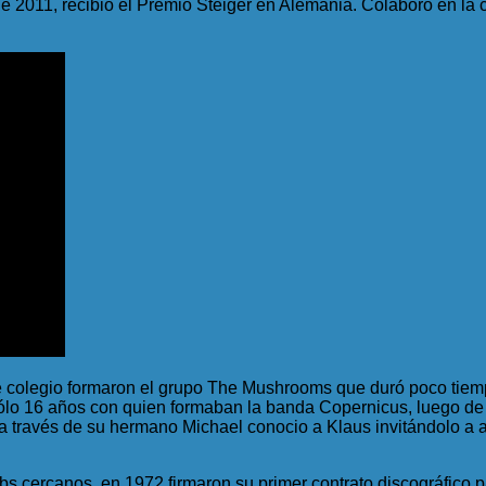
 de 2011, recibió el Premio Steiger en Alemania. Colaboró en la
e colegio formaron el grupo The Mushrooms que duró poco tiempo
 sólo 16 años con quien formaban la banda Copernicus, luego de
 través de su hermano Michael conocio a Klaus invitándolo a am
ubs cercanos, en 1972 firmaron su primer contrato discográfico 