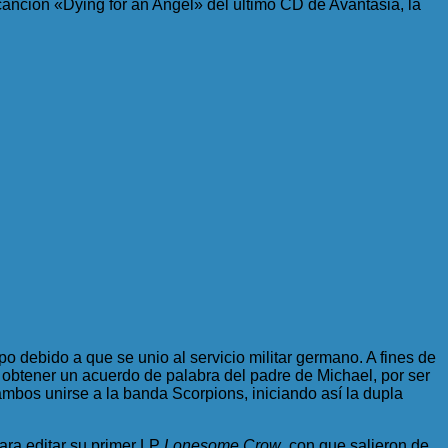
 canción «Dying for an Angel» del último CD de Avantasia, la
 debido a que se unio al servicio militar germano. A fines de
 obtener un acuerdo de palabra del padre de Michael, por ser
bos unirse a la banda Scorpions, iniciando así la dupla
para editar su primer LP
Lonesome Crow
, con que salieron de