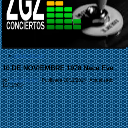
EFEMÉRIDES
10 DE NOVIEMBRE 1978 Nace Eve
por
zgzconciertos
· Publicada
10/11/2014
· Actualizado
10/11/2014