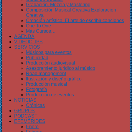
Grabación, Mezcla y Mastering
Composición Musical Creativa Exploración
Creativa
Creación artística. El arte de escribir canciones
One To One
Más Cursos…
AGENDA
VIDEOCLIPS
SERVICIOS
Músicos para eventos
Publicidad
Producción audiovisual
Asesoramiento jurídico al músico
Road management
Ilustración y diseño gráfico
Producción musical
Fotografía
Producción de eventos
NOTICIAS
Crónicas
GRUPOS
PODCAST
EFEMÉRIDES
Enero
Febrero