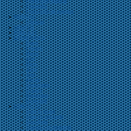
Producción musical
Fotografía
Producción de eventos
NOTICIAS
Crónicas
GRUPOS
PODCAST
EFEMÉRIDES
Enero
Febrero
Marzo
Abril
Mayo
Junio
Julio
Agosto
Septiembre
Octubre
Noviembre
Diciembre
CONTACTO
Sube tu grupo
Sube un concierto
Suscríbete
Trabaja Con Nosotros