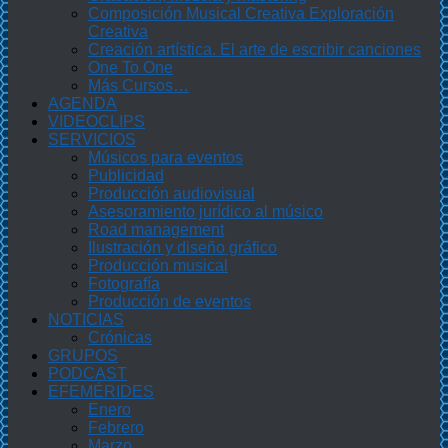
Composición Musical Creativa Exploración
Creativa
Creación artística. El arte de escribir canciones
One To One
Más Cursos…
AGENDA
VIDEOCLIPS
SERVICIOS
Músicos para eventos
Publicidad
Producción audiovisual
Asesoramiento jurídico al músico
Road management
Ilustración y diseño gráfico
Producción musical
Fotografía
Producción de eventos
NOTICIAS
Crónicas
GRUPOS
PODCAST
EFEMÉRIDES
Enero
Febrero
Marzo