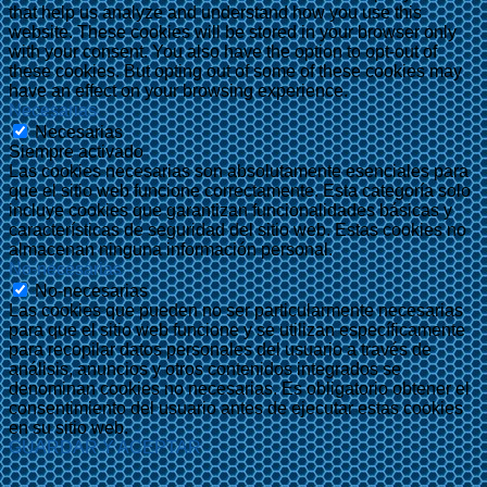
that help us analyze and understand how you use this
website. These cookies will be stored in your browser only
with your consent. You also have the option to opt-out of
these cookies. But opting out of some of these cookies may
have an effect on your browsing experience.
Necesarias
Necesarias
Siempre activado
Las cookies necesarias son absolutamente esenciales para
que el sitio web funcione correctamente. Esta categoría solo
incluye cookies que garantizan funcionalidades básicas y
características de seguridad del sitio web. Estas cookies no
almacenan ninguna información personal.
No-necesarias
No-necesarias
Las cookies que pueden no ser particularmente necesarias
para que el sitio web funcione y se utilizan específicamente
para recopilar datos personales del usuario a través de
análisis, anuncios y otros contenidos integrados se
denominan cookies no necesarias. Es obligatorio obtener el
consentimiento del usuario antes de ejecutar estas cookies
en su sitio web.
GUARDAR Y ACEPTAR