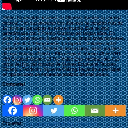
Jeffers ha vendido millones de álbumes durante su carrera
musical. Con sus primeros tres álbumes ha vendido más de
10 millones de copias en todo el mundo. Eve ha sido
galardonada con 1 Premio Grammy por largos años. En
2003, se convirtió en la estrella de su propio show televisivo,
Eve, que duró 3 temporadas. La rapera / cantante / actriz
también ha logrado éxito en la moda como, inicia una línea
de ropa titulada «Fetish.» Ella ocupa el número 48 en VH1
«50 Greatest Women Of The Video Era» mostrar lista. Fue
novia del hijo del dictador de Guinea Ecuatorial Teodoro
Obiang, «Teodorín» Nguema Obiang, llegando a participar
en operaciones de empresas pantalla de este último.
Comparte!
Etiquetas:
10 noviembre
efemérides música
Eve