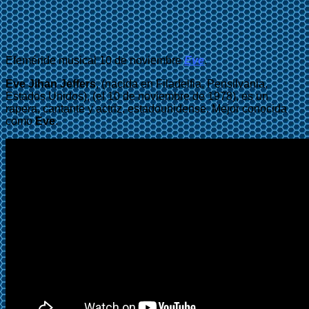
Efeméride musical 10 de noviembre
Eve
.
Eve Jihan Jeffers
, (nacida en Filadelfia, Pensilvania,
Estados Unidos), (el 10 de noviembre de 1978), es un
rapera, cantante y actriz, estadounidense. Mejor conocida
como
Eve
.