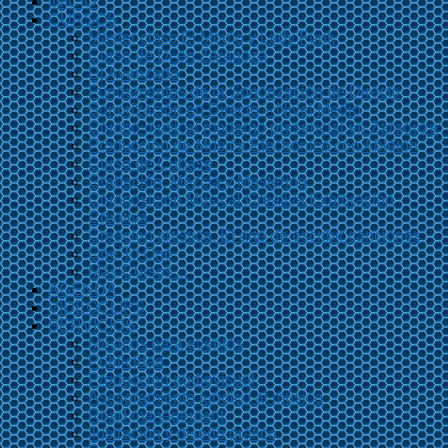
INICIO
CURSOS
Master class El Momo y Lady Funk
Curso de Dj en Zaragoza
Dj Avanzado
Fundamentos de la Sonorización de Directo
Sonorización en Directo – Nivel Medio
Combo musical moderno presencial en Zaragoza
Producción de Música Electrónica con Ableton
Curso de Cubase
Grabación, Mezcla y Mastering
Composición Musical Creativa Exploración
Creativa
Creación artística. El arte de escribir canciones
One To One
Más Cursos…
AGENDA
VIDEOCLIPS
SERVICIOS
Músicos para eventos
Publicidad
Producción audiovisual
Asesoramiento jurídico al músico
Road management
Ilustración y diseño gráfico