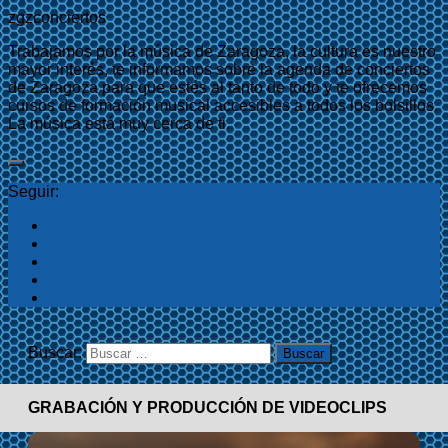
zgzconciertos
Trabajamos por la música de Zaragoza, la cultura es nuestro
mayor interés, te informamos sobre la agenda de conciertos
de Zaragoza para que estés al tanto de todo y te ofrecemos
cursos de formación musical accesibles a todos los bolsillos.
La música está muy cerca de ti.
Seguir:
Buscar:
GRABACIÓN Y PRODUCCIÓN DE VIDEOCLIPS