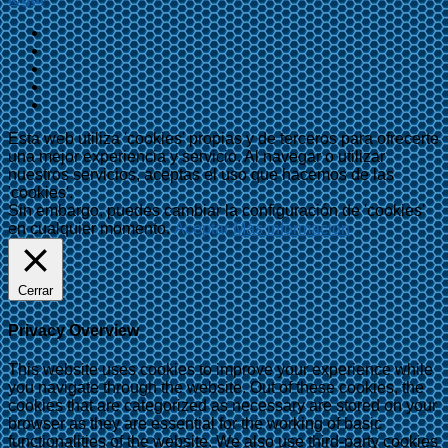
Esta web utiliza 'cookies' propias y de terceros para ofrecerte
una mejor experiencia y servicio. Al navegar o utilizar
nuestros servicios, aceptas el uso que hacemos de las
'cookies'.
Sin embargo, puedes cambiar la configuración de 'cookies'
en cualquier momento.
Aceptar
Más información
Cerrar
Privacy Overview
This website uses cookies to improve your experience while
you navigate through the website. Out of these cookies, the
cookies that are categorized as necessary are stored on your
browser as they are essential for the working of basic
functionalities of the website. We also use third-party cookies