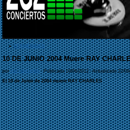
EFEMÉRIDES
10 DE JUNIO 2004 Muere RAY CHARL
por
zgz conciertos
· Publicada
10/06/2012
· Actualizado
22/09
El 10 de Junio de 2004 muere RAY CHARLES