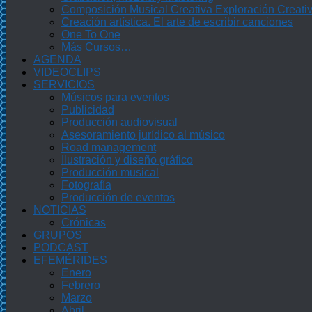
Composición Musical Creativa Exploración Creati
Creación artística. El arte de escribir canciones
One To One
Más Cursos…
AGENDA
VIDEOCLIPS
SERVICIOS
Músicos para eventos
Publicidad
Producción audiovisual
Asesoramiento jurídico al músico
Road management
Ilustración y diseño gráfico
Producción musical
Fotografía
Producción de eventos
NOTICIAS
Crónicas
GRUPOS
PODCAST
EFEMÉRIDES
Enero
Febrero
Marzo
Abril