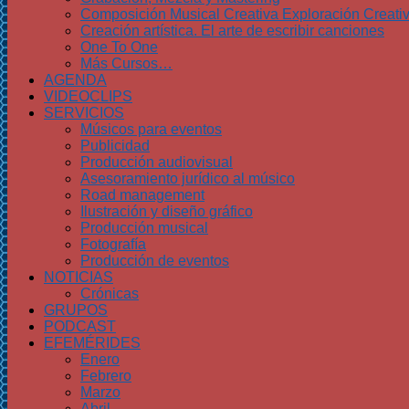
Composición Musical Creativa Exploración Creati
Creación artística. El arte de escribir canciones
One To One
Más Cursos…
AGENDA
VIDEOCLIPS
SERVICIOS
Músicos para eventos
Publicidad
Producción audiovisual
Asesoramiento jurídico al músico
Road management
Ilustración y diseño gráfico
Producción musical
Fotografía
Producción de eventos
NOTICIAS
Crónicas
GRUPOS
PODCAST
EFEMÉRIDES
Enero
Febrero
Marzo
Abril