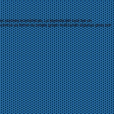
 por razones económicas. La leyenda del soul fue un
scencia ya formo su propio grupo realizando algunas giras por