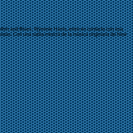
hythm and Blues, Wynonie Harris, entro en contacto con esa
ifiestas. Con una sabia mezcla de la música originaria de New