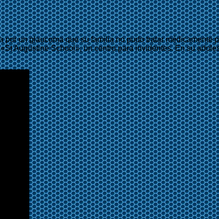
ncia por un glaucoma que su familia no pudo tratar médicamente
a «St Augustine School», un centro para invidentes. En su adole