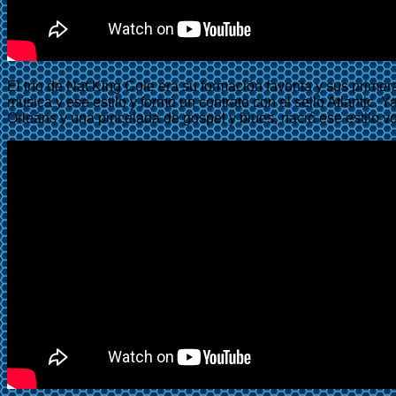
El trío de Nat King Cole era su formación favorita y sus prim
música y ese estilo y formó un contrato con el sello Atlantic.
Orleáns y una pincelada de gospel y blues, nació ese estilo 