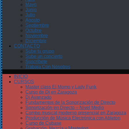
Mayo
Junio
Julio
Agosto
Septiembre
Octubre
Noviembre
Diciembre
CONTACTO
Sube tu grupo
Sube un concierto
Suscríbete
Trabaja Con Nosotros
INICIO
CURSOS
Master class El Momo y Lady Funk
Curso de Dj en Zaragoza
Dj Avanzado
Fundamentos de la Sonorización de Directo
Sonorización en Directo – Nivel Medio
Combo musical moderno presencial en Zaragoza
Producción de Música Electrónica con Ableton
Curso de Cubase
Grabación, Mezcla y Mastering