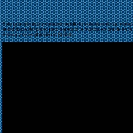
Este gran pianista y cantante perdió la vista durante su infa
autodidacta del piano pero aprendió la música en braille en l
Florida y se estableció en Seattle.