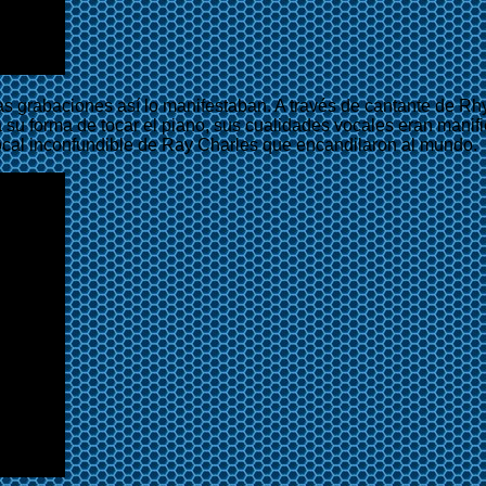
eras grabaciones así lo manifestaban. A través de cantante de R
 Ya su forma de tocar el piano, sus cualidades vocales eran man
vocal inconfundible de Ray Charles que encandilaron al mundo.