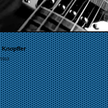
 Knopfler
/2013