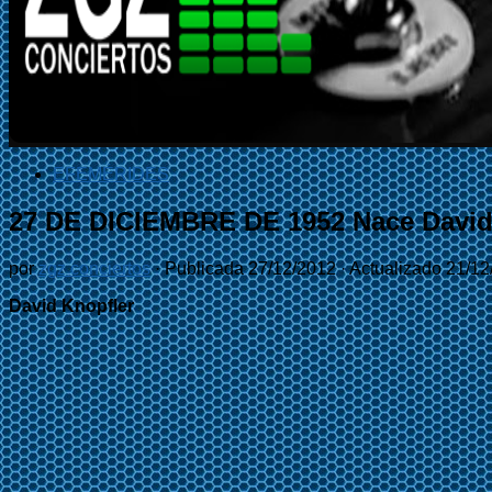
EFEMÉRIDES
27 DE DICIEMBRE DE 1952 Nace David
por
zgz conciertos
· Publicada
27/12/2012
· Actualizado
21/12
David Knopfler