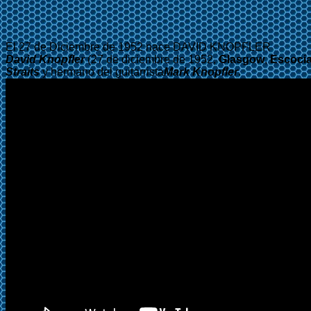
El 27 de Diciembre de 1952 nace DAVID KNOPFLER
David Knopfler
(27 de diciembre de 1952,
Glasgow
,
Escoci
Straits
y hermano del guitarrista
Mark Knopfler
.