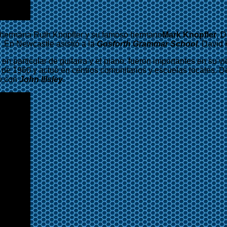
su hermana Ruth Knopfler y su famoso hermano
Mark Knopfler
, 
 .En Newcastle asistió a la
Gosforth Grammar School
. David 
 en particular de guitarra y el piano, fueron importantes en su
de 1960 y actuó en centros comunitarios y escuelas locales. Desp
to con
John Illsley
.