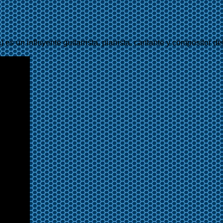
a
) es un influyente guitarrista, pianista, cantante y compositor de