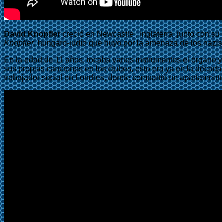
David Knopfler
creció en Newcastle , Inglaterra ,junto con 
Knopfler
, hungaro-judío que huyo por la amenaza de los nazis
En la edad de 11 años, tocaba varios instrumentos el órgano y
sus propias canciones en los clubes, esto era ya en la década 
trabajador social en Londres, donde compartió un apartamen