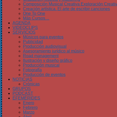
Composición Musical Creativa Exploración Creati
Creación artística. El arte de escribir canciones
One To One
Más Cursos…
AGENDA
VIDEOCLIPS
SERVICIOS
Músicos para eventos
Publicidad
Producción audiovisual
Asesoramiento jurídico al músico
Road management
Ilustración y diseño gráfico
Producción musical
Fotografía
Producción de eventos
NOTICIAS
Crónicas
GRUPOS
PODCAST
EFEMÉRIDES
Enero
Febrero
Marzo
Abril