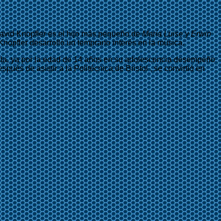
David Knopfler es el hijo más pequeño de
María Luise
y
Erwin
Knopfler desarrolló un temprano interés en la música.
 vida, ya por la edad de 14 años en su adolescencia desempeño
ués de asistir a la Politécnica de Bristol , se convirtió en