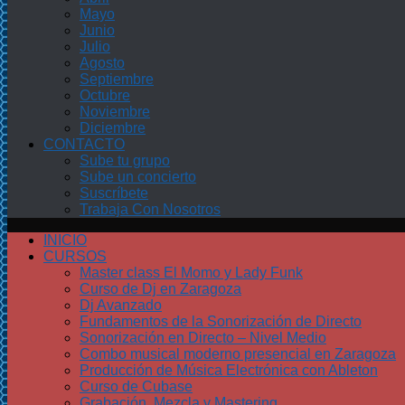
Mayo
Junio
Julio
Agosto
Septiembre
Octubre
Noviembre
Diciembre
CONTACTO
Sube tu grupo
Sube un concierto
Suscríbete
Trabaja Con Nosotros
INICIO
CURSOS
Master class El Momo y Lady Funk
Curso de Dj en Zaragoza
Dj Avanzado
Fundamentos de la Sonorización de Directo
Sonorización en Directo – Nivel Medio
Combo musical moderno presencial en Zaragoza
Producción de Música Electrónica con Ableton
Curso de Cubase
Grabación, Mezcla y Mastering