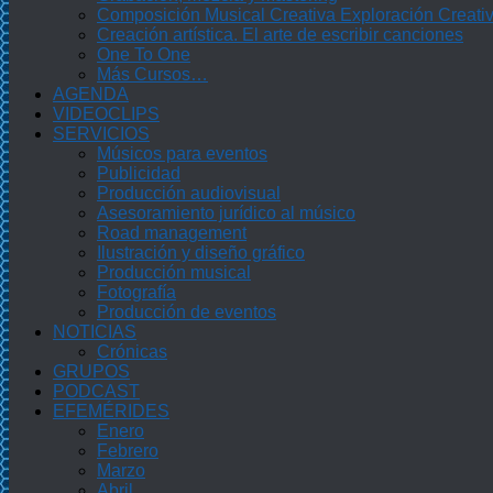
Composición Musical Creativa Exploración Creati
Creación artística. El arte de escribir canciones
One To One
Más Cursos…
AGENDA
VIDEOCLIPS
SERVICIOS
Músicos para eventos
Publicidad
Producción audiovisual
Asesoramiento jurídico al músico
Road management
Ilustración y diseño gráfico
Producción musical
Fotografía
Producción de eventos
NOTICIAS
Crónicas
GRUPOS
PODCAST
EFEMÉRIDES
Enero
Febrero
Marzo
Abril