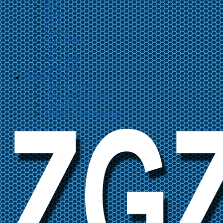
Mayo
Junio
Julio
Agosto
Septiembre
Octubre
Noviembre
Diciembre
CONTACTO
Sube tu grupo
Sube un concierto
Suscríbete
Trabaja Con Nosotros