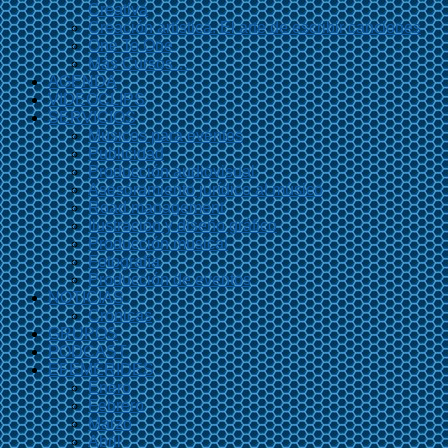
Creativa
Creación artística. El arte de escribir canciones
One To One
Más Cursos…
AGENDA
VIDEOCLIPS
SERVICIOS
Músicos para eventos
Publicidad
Producción audiovisual
Asesoramiento jurídico al músico
Road management
Ilustración y diseño gráfico
Producción musical
Fotografía
Producción de eventos
NOTICIAS
Crónicas
GRUPOS
PODCAST
EFEMÉRIDES
Enero
Febrero
Marzo
Abril