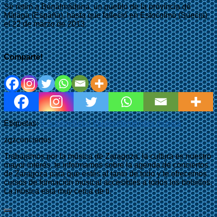
Se retiró a Benalmádena, un pueblo de la provincia de
Málaga (España), hasta que falleció en Estocolmo (Suecia)
el 22 de marzo de 2013.
Comparte!
Etiquetas:
9 octubre
Bebo Valdés
efemérides música
zgzconciertos
Trabajamos por la música de Zaragoza, la cultura es nuestro
mayor interés, te informamos sobre la agenda de conciertos
de Zaragoza para que estés al tanto de todo y te ofrecemos
cursos de formación musical accesibles a todos los bolsillos.
La música está muy cerca de ti.