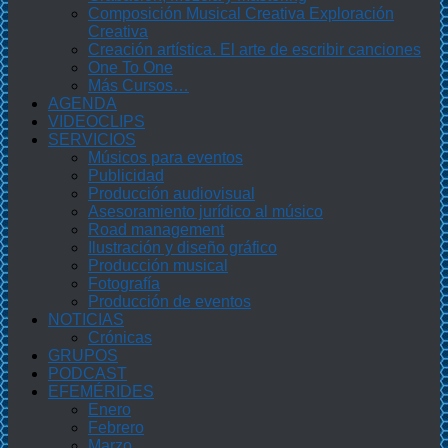
Composición Musical Creativa Exploración
Creativa
Creación artística. El arte de escribir canciones
One To One
Más Cursos…
AGENDA
VIDEOCLIPS
SERVICIOS
Músicos para eventos
Publicidad
Producción audiovisual
Asesoramiento jurídico al músico
Road management
Ilustración y diseño gráfico
Producción musical
Fotografía
Producción de eventos
NOTICIAS
Crónicas
GRUPOS
PODCAST
EFEMÉRIDES
Enero
Febrero
Marzo