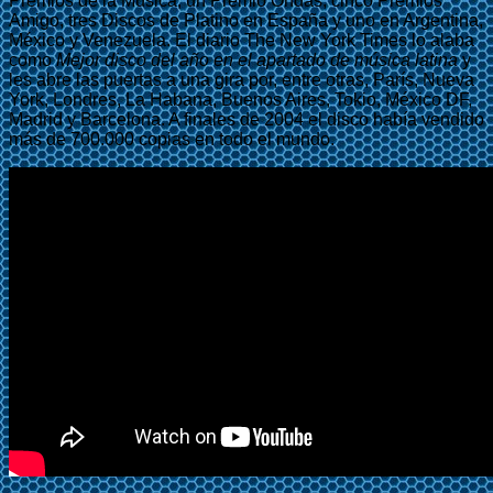
Premios de la Música, un Premio Ondas, cinco Premios
Amigo, tres Discos de Platino en España y uno en Argentina,
México y Venezuela. El diario The New York Times lo alaba
como
Mejor disco del año en el apartado de música latina
y
les abre las puertas a una gira por, entre otras, París, Nueva
York, Londres, La Habana, Buenos Aires, Tokio, México DF,
Madrid y Barcelona. A finales de 2004 el disco había vendido
más de 700.000 copias en todo el mundo.