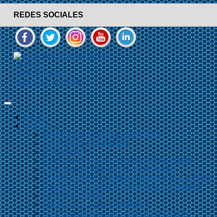
REDES SOCIALES
Contacto
Sube Tu Grupo
Sube Un Concierto
INICIO
CURSOS
Master class El Momo y Lady Funk
Curso de Dj en Zaragoza
Dj Avanzado
Fundamentos de la Sonorización de Directo
Sonorización en Directo – Nivel Medio
Combo musical moderno presencial en Zaragoza
Producción de Música Electrónica con Ableton
Curso de Cubase
Grabación, Mezcla y Mastering
Composición Musical Creativa Exploración