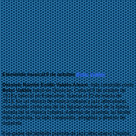
Efeméride musical 9 de octubre
Bebo Valdés
.
Dionisio Ramón Emilio Valdés Amaro
, más conocido como
Bebo Valdés
nació en Quivicán, Cuba el 9 de octubre de
1918 y falleció en Estocolmo, Suecia el 22 de marzo de
2013, fue un músico de música cubana y jazz afrocubano,
considerado como una de las figuras centrales de la época
dorada de la música cubana. Además de pianista, su faceta
más conocida, ha sido compositor, arreglista y director de
orquesta.
Fue padre del también pianista de jazz afrocubano Chucho