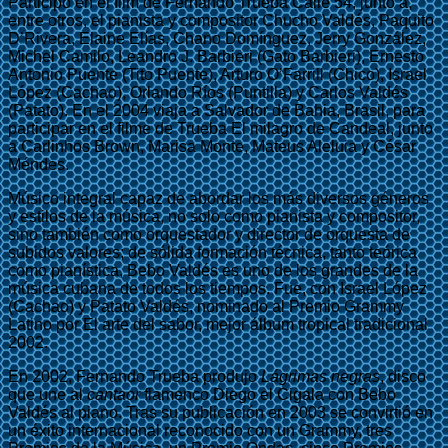
Participó en el film de Fernando Trueba Calle 54, junto a,
entre otros, el pianista y compositor Chucho Valdés, Paquito
D’Rivera, Elaine Elías, Chano Domínguez, Jerry González,
Michel Camilo, Leandro J. Barbieri (Gato Barbieri), Ernesto
Antonio Puente (Tito Puente), Arturo O’Farrill (Chico), Israel
López (Cachao), Orlando Ríos (Puntilla) y Carlos Valdés
(Patato). En el 2004 viaja a Salvador de Bahia, Brasil, para
participar en el filme de Trueba El milagro de Candeal, junto
a Carlinhos Brown, Marisa Monte, Mateus Aleluia y César
Méndes.
Músico integral capaz de abordar los más diversos géneros
y estilos de la música, no solo como pianista y compositor,
sino también como orquestador y director de orquesta de
subidos valores; de sólida formación técnica, tanto teórica
como pianística, Bebo Valdés es uno de los grandes de la
música cubana de todos los tiempos. Fue, con Israel López
(Cachao) y Patato Valdés, nominado al Premio Grammy
Latino por El arte del sabor, mejor álbum tropical tradicional
2002.
En 2002, Fernando Trueba produjo
Lágrimas negras
, disco
que une al
cantaor
flamenco Diego el Cigala con Bebo
Valdés al piano. Tras su publicación en 2003 se convirtió en
un éxito internacional reconocido con un Grammy, tres