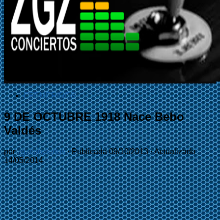
EFEMÉRIDES
9 DE OCTUBRE 1918 Nace Bebo
Valdés
por
zgzconciertos
· Publicada
09/10/2013
· Actualizado
14/05/2014