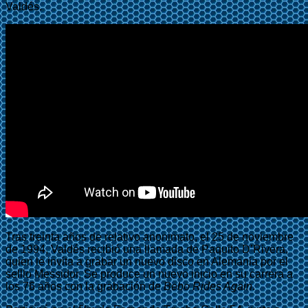
Valdés.
Tras treinta años de relativo anonimato, el 25 de noviembre
de 1994, Valdés recibió una llamada de Paquito D’Rivera,
quien le invita a grabar un nuevo disco en Alemania por el
selllo Messidor. Se produce un nuevo inicio en su carrera a
los 76 años con la grabación de
Bebo Rides Again
.