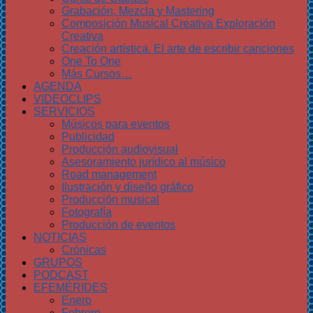
Grabación, Mezcla y Mastering
Composición Musical Creativa Exploración
Creativa
Creación artística. El arte de escribir canciones
One To One
Más Cursos…
AGENDA
VIDEOCLIPS
SERVICIOS
Músicos para eventos
Publicidad
Producción audiovisual
Asesoramiento jurídico al músico
Road management
Ilustración y diseño gráfico
Producción musical
Fotografía
Producción de eventos
NOTICIAS
Crónicas
GRUPOS
PODCAST
EFEMÉRIDES
Enero
Febrero