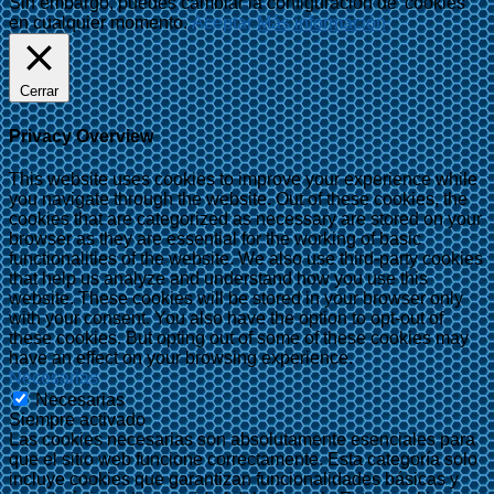
Sin embargo, puedes cambiar la configuración de 'cookies'
en cualquier momento.
Aceptar
Más información
Cerrar
Privacy Overview
This website uses cookies to improve your experience while
you navigate through the website. Out of these cookies, the
cookies that are categorized as necessary are stored on your
browser as they are essential for the working of basic
functionalities of the website. We also use third-party cookies
that help us analyze and understand how you use this
website. These cookies will be stored in your browser only
with your consent. You also have the option to opt-out of
these cookies. But opting out of some of these cookies may
have an effect on your browsing experience.
Necesarias
Necesarias
Siempre activado
Las cookies necesarias son absolutamente esenciales para
que el sitio web funcione correctamente. Esta categoría solo
incluye cookies que garantizan funcionalidades básicas y