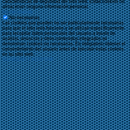
características de seguridad del sitio web. Estas cookies no
almacenan ninguna información personal.
No-necesarias
No-necesarias
Las cookies que pueden no ser particularmente necesarias
para que el sitio web funcione y se utilizan específicamente
para recopilar datos personales del usuario a través de
análisis, anuncios y otros contenidos integrados se
denominan cookies no necesarias. Es obligatorio obtener el
consentimiento del usuario antes de ejecutar estas cookies
en su sitio web.
GUARDAR Y ACEPTAR