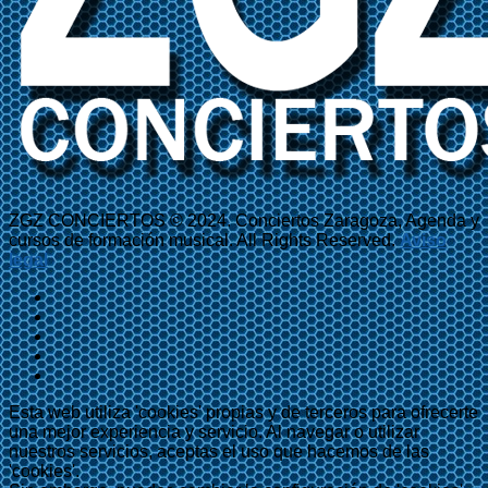
ZGZ CONCIERTOS © 2024. Conciertos Zaragoza, Agenda y
cursos de formación musical. All Rights Reserved.
Aviso
legal
Esta web utiliza 'cookies' propias y de terceros para ofrecerte
una mejor experiencia y servicio. Al navegar o utilizar
nuestros servicios, aceptas el uso que hacemos de las
'cookies'.