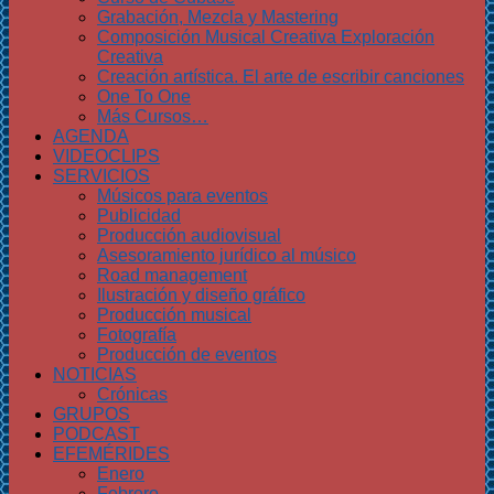
Grabación, Mezcla y Mastering
Composición Musical Creativa Exploración
Creativa
Creación artística. El arte de escribir canciones
One To One
Más Cursos…
AGENDA
VIDEOCLIPS
SERVICIOS
Músicos para eventos
Publicidad
Producción audiovisual
Asesoramiento jurídico al músico
Road management
Ilustración y diseño gráfico
Producción musical
Fotografía
Producción de eventos
NOTICIAS
Crónicas
GRUPOS
PODCAST
EFEMÉRIDES
Enero
Febrero