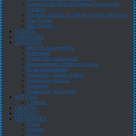
Composición Musical Creativa Exploración
Creativa
Creación artística. El arte de escribir canciones
One To One
Más Cursos…
AGENDA
VIDEOCLIPS
SERVICIOS
Músicos para eventos
Publicidad
Producción audiovisual
Asesoramiento jurídico al músico
Road management
Ilustración y diseño gráfico
Producción musical
Fotografía
Producción de eventos
NOTICIAS
Crónicas
GRUPOS
PODCAST
EFEMÉRIDES
Enero
Febrero
Marzo