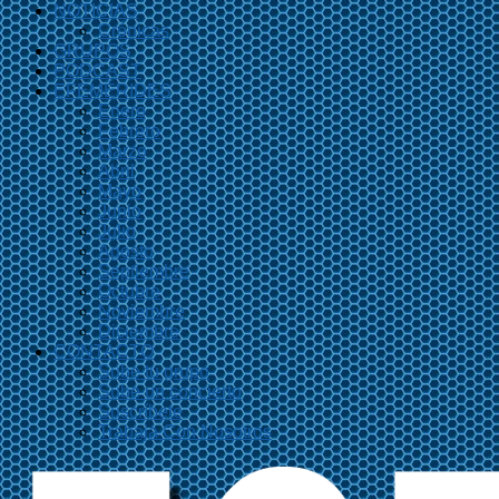
NOTICIAS
Crónicas
GRUPOS
PODCAST
EFEMÉRIDES
Enero
Febrero
Marzo
Abril
Mayo
Junio
Julio
Agosto
Septiembre
Octubre
Noviembre
Diciembre
CONTACTO
Sube tu grupo
Sube un concierto
Suscríbete
Trabaja Con Nosotros