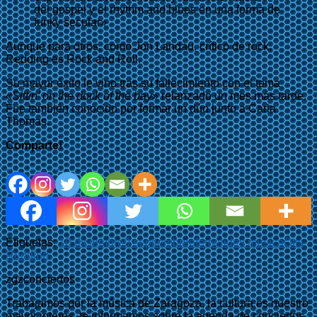
del gospel y el rhythm and blues en una forma de
funky secular»
Aunque para otros, como Jon Landau, crítico de rock,
Redding es Rock and Roll.
Su mayor éxito le vino tras su fallecimiento con el tema
«
Sittin’ on the dock of the bay
» relanzado un mes más tarde.
Fue también conocido por formar un dúo junto a Carla
Thomas.
Comparte!
Etiquetas:
10 diciembre
9 septiembre
efemérides música
Otis
Redding
zgzconciertos
Trabajamos por la música de Zaragoza, la cultura es nuestro
mayor interés, te informamos sobre la agenda de conciertos