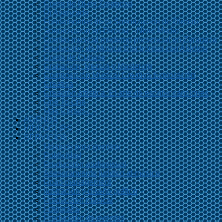
Curso de Dj en Zaragoza
Dj Avanzado
Fundamentos de la Sonorización de Directo
Sonorización en Directo – Nivel Medio
Combo musical moderno presencial en Zaragoza
Producción de Música Electrónica con Ableton
Curso de Cubase
Grabación, Mezcla y Mastering
Composición Musical Creativa Exploración
Creativa
Creación artística. El arte de escribir canciones
One To One
Más Cursos…
AGENDA
VIDEOCLIPS
SERVICIOS
Músicos para eventos
Publicidad
Producción audiovisual
Asesoramiento jurídico al músico
Road management
Ilustración y diseño gráfico
Producción musical
Fotografía
Producción de eventos