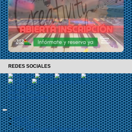
REDES SOCIALES
Contacto
Sube Tu Grupo
Sube Un Concierto
INICIO
CURSOS
Master class El Momo y Lady Funk