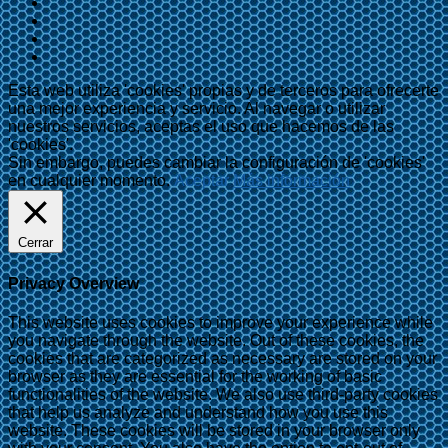
Esta web utiliza 'cookies' propias y de terceros para ofrecerte
una mejor experiencia y servicio. Al navegar o utilizar
nuestros servicios, aceptas el uso que hacemos de las
'cookies'.
Sin embargo, puedes cambiar la configuración de 'cookies'
en cualquier momento.
Aceptar
Más información
Cerrar
Privacy Overview
This website uses cookies to improve your experience while
you navigate through the website. Out of these cookies, the
cookies that are categorized as necessary are stored on your
browser as they are essential for the working of basic
functionalities of the website. We also use third-party cookies
that help us analyze and understand how you use this
website. These cookies will be stored in your browser only