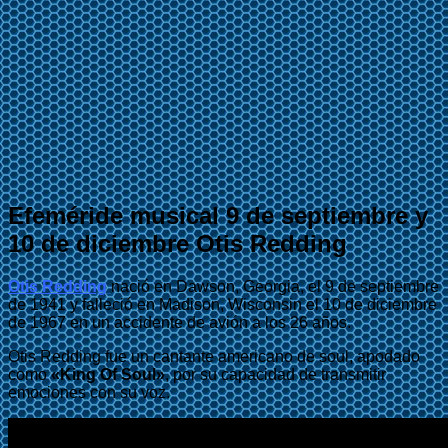
Efeméride musical 9 de septiembre y
10 de diciembre Otis Redding
Otis Redding
nació en Dawson, Georgia, el 9 de septiembre
de 1941 y falleció en Madison, Wisconsin el 10 de diciembre
de 1967 en un accidente de avión a los 26 años.
Otis Redding fue un cantante americano de soul, apodado
como
«King Of Soul»
, por su capacidad de transmitir
emociones con su voz.