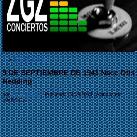
EFEMÉRIDES
9 DE SEPTIEMBRE DE 1941 Nace Otis
Redding
por
zgzconciertos
· Publicada
09/09/2014
· Actualizado
10/09/2014