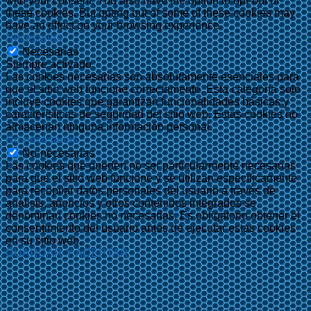
with your consent. You also have the option to opt-out of
these cookies. But opting out of some of these cookies may
have an effect on your browsing experience.
Necesarias
Necesarias
Siempre activado
Las cookies necesarias son absolutamente esenciales para
que el sitio web funcione correctamente. Esta categoría solo
incluye cookies que garantizan funcionalidades básicas y
características de seguridad del sitio web. Estas cookies no
almacenan ninguna información personal.
No-necesarias
No-necesarias
Las cookies que pueden no ser particularmente necesarias
para que el sitio web funcione y se utilizan específicamente
para recopilar datos personales del usuario a través de
análisis, anuncios y otros contenidos integrados se
denominan cookies no necesarias. Es obligatorio obtener el
consentimiento del usuario antes de ejecutar estas cookies
en su sitio web.
GUARDAR Y ACEPTAR