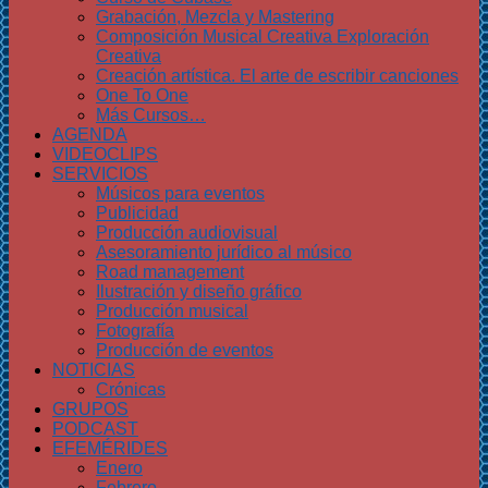
Grabación, Mezcla y Mastering
Composición Musical Creativa Exploración
Creativa
Creación artística. El arte de escribir canciones
One To One
Más Cursos…
AGENDA
VIDEOCLIPS
SERVICIOS
Músicos para eventos
Publicidad
Producción audiovisual
Asesoramiento jurídico al músico
Road management
Ilustración y diseño gráfico
Producción musical
Fotografía
Producción de eventos
NOTICIAS
Crónicas
GRUPOS
PODCAST
EFEMÉRIDES
Enero
Febrero