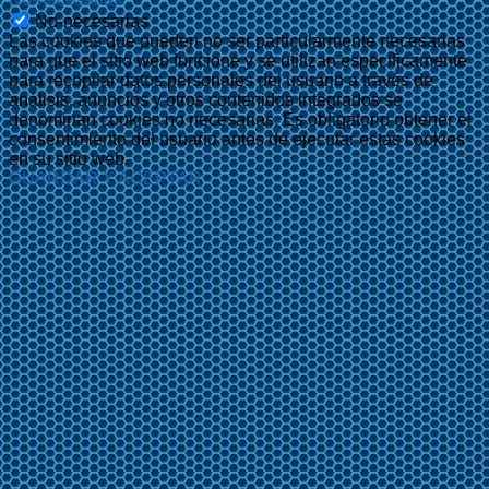
No-necesarias
Las cookies que pueden no ser particularmente necesarias
para que el sitio web funcione y se utilizan específicamente
para recopilar datos personales del usuario a través de
análisis, anuncios y otros contenidos integrados se
denominan cookies no necesarias. Es obligatorio obtener el
consentimiento del usuario antes de ejecutar estas cookies
en su sitio web.
GUARDAR Y ACEPTAR