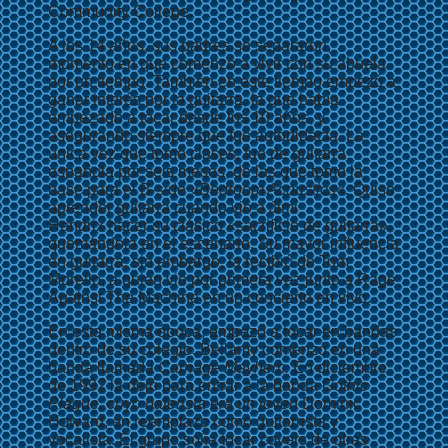
Community College.
A los 14 años, sus padres se separaron,
momento en que comenzó a vivir con su abuela
por un tiempo. También en este tiempo empezó a
ganar interés por la guitarra, la que había
empezado a tocar desde los 10 años, y
asegurando siempre que fue autodidacta. La
única vez que tomó clases, fue de guitarra
española por seis meses, de las que tomó la
base para el B-side «
Bedroom Acoustics
«. Quiso
aprender guitarra cuando vio a Jimi
Hendrix hacer su clásico «sacrificio de guitarra»,
quemándola en el escenario. Su mayor influencia
en guitarra, sin embargo, la recibió de Tom
Morello, a quien vio por primera vez junto a Rage
Against The Machine en un concierto en vivo.
En esta misma época, empezó a tocar en bandas
dentro de su colegio. Bellamy comenzó en una
banda llamada
Carnage Mayhem.
En diciembre
de 1992 la dejó para entrar a la banda
Gothic
Plague, cuyo baterista era un joven
Dominic
Howard, en reemplazo como guitarrista y
vocalista. El grupo solía tocar covers de otras