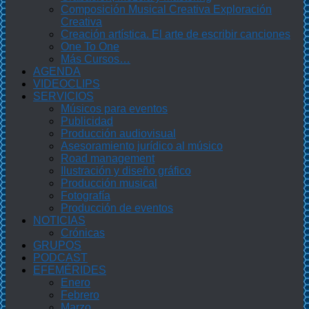
Composición Musical Creativa Exploración
Creativa
Creación artística. El arte de escribir canciones
One To One
Más Cursos…
AGENDA
VIDEOCLIPS
SERVICIOS
Músicos para eventos
Publicidad
Producción audiovisual
Asesoramiento jurídico al músico
Road management
Ilustración y diseño gráfico
Producción musical
Fotografía
Producción de eventos
NOTICIAS
Crónicas
GRUPOS
PODCAST
EFEMÉRIDES
Enero
Febrero
Marzo