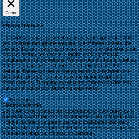
Cerrar
Privacy Overview
This website uses cookies to improve your experience while
you navigate through the website. Out of these cookies, the
cookies that are categorized as necessary are stored on your
browser as they are essential for the working of basic
functionalities of the website. We also use third-party cookies
that help us analyze and understand how you use this
website. These cookies will be stored in your browser only
with your consent. You also have the option to opt-out of
these cookies. But opting out of some of these cookies may
have an effect on your browsing experience.
Necesarias
Necesarias
Siempre activado
Las cookies necesarias son absolutamente esenciales para
que el sitio web funcione correctamente. Esta categoría solo
incluye cookies que garantizan funcionalidades básicas y
características de seguridad del sitio web. Estas cookies no
almacenan ninguna información personal.
No-necesarias