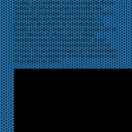
bandas, pero Bellamy, tras la separación de sus
padres, tenía la motivación suficiente para
componer sus propias canciones para la banda.
Sin embargo, los miembros rechazaron la
propuesta de Bellamy de componer para la
banda, y tras ello, renunciaron al grupo en pos de
otros intereses. En busca de un bajista,
contactaron con Chris Wolstenholme, quien
tocaba la batería en una banda llamada
Fixed
Penalty
. Lo convencieron para que tomara clases
de bajo, y tras aceptar se formó la agrupación de
Muse actual, en 1994.