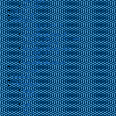
One To One
Más Cursos…
AGENDA
VIDEOCLIPS
SERVICIOS
Músicos para eventos
Publicidad
Producción audiovisual
Asesoramiento jurídico al músico
Road management
Ilustración y diseño gráfico
Producción musical
Fotografía
Producción de eventos
NOTICIAS
Crónicas
GRUPOS
PODCAST
EFEMÉRIDES
Enero
Febrero
Marzo
Abril
Mayo
Junio