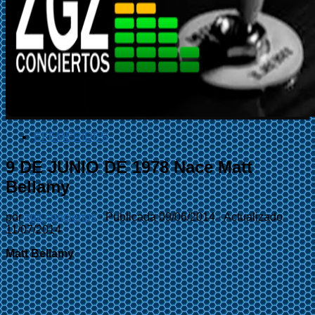
EFEMÉRIDES
9 DE JUNIO DE 1978 Nace Matt
Bellamy
por
zgz conciertos
· Publicada
09/06/2014
· Actualizado
11/07/2014
Matt Bellamy