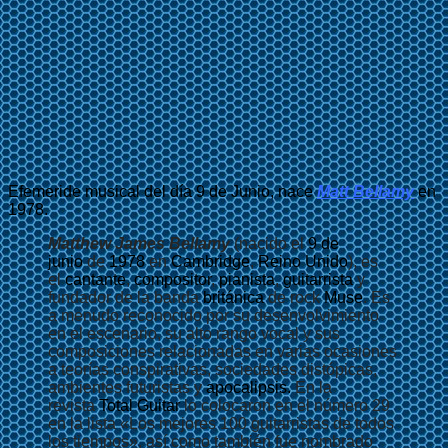
Efemeride musical del día 9 de Junio, nace
Matt Bellamy
en
1978.
Matthew James Bellamy
(nacido el
9 de
junio
de
1978
en
Cambridge
,
Reino Unido
), es
el
cantante
,
compositor
,
pianista
,
guitarrista
y
fundador de la banda
británica
de rock
Muse
. Es
a menudo reconocido por su desenvolvimiento
en el escenario, su alto rango vocal y sus
composiciones relacionadas en varias ocasiones
a teorías conspirativas, sociedades distópicas,
ambientes futuristas y
apocalipsis.
En la
revista
Total Guitar
lo colocaron en el número 29
en la lista «Los mejores 100 guitarristas de todos
los tiempos», así como también fue nombrado