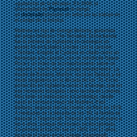
«guitarrista de la década». En 2008, la
Universidad de
Plymouth
le otorgó
un
doctorado
honorario en artes por su trabajo en
el campo de la música.
Matthew es hijo de George Bellamy, guitarrista
del grupo británico The Tornados. Dicha banda
fue la primera de Inglaterra en conseguir un
puesto #1 en Estados Unidos con la canción
«Telstar». Knights of Cydonia es citado como un
homenaje a la canción, con un sonido de Space
Rock y un vídeo de acompañamiento sobre un
vaquero a través de un paisaje extraterrestre. La
madre de Bellamy, Marilyn, nació en Belfast, y se
mudó aInglaterra en la década de los ’70. En su
primer día en Inglaterra conoció a George, que en
ese momento trabajaba como taxista en Londres.
Más tarde se trasladaron a Cambridge, donde
nació el hermano mayor de Matthew, Paul
Bellamy, seguido del nacimiento de Matt en 1978.
A mediados de la década de los ’80, la familia se
trasladó a Teignmouth. Empezó a tocar el piano a
los 6 años, aunque de manera no disciplinada.
Su primera actuación fue en 1991 con 12 años,
tocando el piano en su colegio Teignmouth