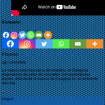
Comparte!
Etiquetas:
9 junio
efemérides música
Matt Bellamy
zgz conciertos
La música está muy cerca de nosotros, en Zaragoza
disponemos de salas de conciertos con espectáculos
diarios, disfruta de la música de Zaragoza en un ambiente
cercano.
Seguir: