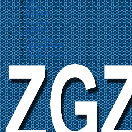
Julio
Agosto
Septiembre
Octubre
Noviembre
Diciembre
CONTACTO
Sube tu grupo
Sube un concierto
Suscríbete
Trabaja Con Nosotros