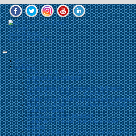
Contacto
Sube Tu Grupo
Sube Un Concierto
INICIO
CURSOS
Master class El Momo y Lady Funk
Curso de Dj en Zaragoza
Dj Avanzado
Fundamentos de la Sonorización de Directo
Sonorización en Directo – Nivel Medio
Combo musical moderno presencial en Zaragoza
Producción de Música Electrónica con Ableton
Curso de Cubase
Grabación, Mezcla y Mastering
Composición Musical Creativa Exploración
Creativa
Creación artística. El arte de escribir canciones