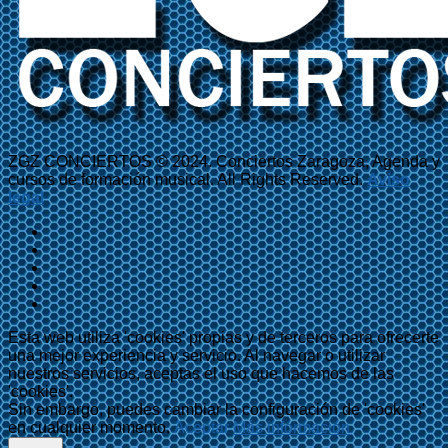
ZGZ CONCIERTOS © 2024. Conciertos Zaragoza, Agenda y
cursos de formación musical. All Rights Reserved.
Aviso
legal
Esta web utiliza 'cookies' propias y de terceros para ofrecerte
una mejor experiencia y servicio. Al navegar o utilizar
nuestros servicios, aceptas el uso que hacemos de las
'cookies'.
Sin embargo, puedes cambiar la configuración de 'cookies'
en cualquier momento.
Aceptar
Más información