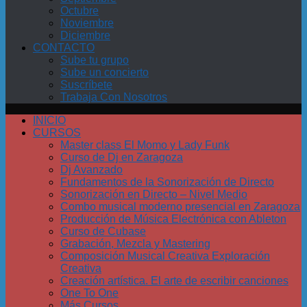
Octubre
Noviembre
Diciembre
CONTACTO
Sube tu grupo
Sube un concierto
Suscríbete
Trabaja Con Nosotros
INICIO
CURSOS
Master class El Momo y Lady Funk
Curso de Dj en Zaragoza
Dj Avanzado
Fundamentos de la Sonorización de Directo
Sonorización en Directo – Nivel Medio
Combo musical moderno presencial en Zaragoza
Producción de Música Electrónica con Ableton
Curso de Cubase
Grabación, Mezcla y Mastering
Composición Musical Creativa Exploración
Creativa
Creación artística. El arte de escribir canciones
One To One
Más Cursos…