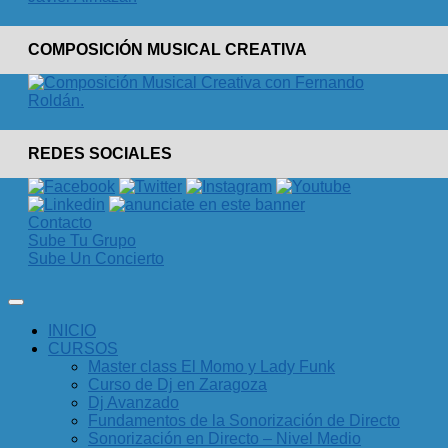
COMPOSICIÓN MUSICAL CREATIVA
REDES SOCIALES
Contacto
Sube Tu Grupo
Sube Un Concierto
INICIO
CURSOS
Master class El Momo y Lady Funk
Curso de Dj en Zaragoza
Dj Avanzado
Fundamentos de la Sonorización de Directo
Sonorización en Directo – Nivel Medio