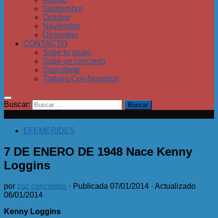
Septiembre
Octubre
Noviembre
Diciembre
CONTACTO
Sube tu grupo
Sube un concierto
Suscríbete
Trabaja Con Nosotros
Buscar:
EFEMÉRIDES
7 DE ENERO DE 1948 Nace Kenny
Loggins
por
zgz conciertos
· Publicada
07/01/2014
· Actualizado
06/01/2014
Kenny Loggins