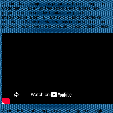
atendiendo a sus hijos más pequeños. En ese tiempo, los
O’Riordan vivían en un área agrícola en una casa muy
pequeña con tan solo dos habitaciones para los 9
integrantes de la familia. Para 1974, cuando Dolores ya
contaba con 3 años de edad era muy común verla cantando
por todos los rincones de la casa, del colegio y de la iglesia.
A partir de los 5 años empezó a tocar el órgano en la iglesia