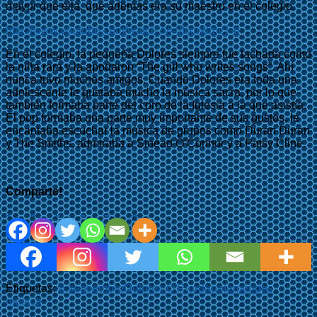
mayor que ella, que además era su maestro en el colegio.
http://www.youtube.com/watch?v=0Iixm8mvT-o
En el colegio, la pequeña Dolores siempre fue tachada como
la niña rara y la apodaron “The girl who writes songs”. Ahí
nunca tuvo muchos amigos. Cuando Dolores era toda una
adolescente le gustaba mucho la música sacra, por lo que
también formaba parte del coro de la Iglesia a la que asistía.
El pop formaba una parte muy importante de sus gustos, le
encantaba escuchar la música de grupos como Duran Duran
y The Smiths, admiraba a Sinéad O’Connor y a Patsy Cline.
Comparte!
Etiquetas:
6 septiembre
Dolores O'Riordan
efemérides
música