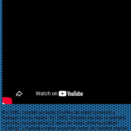
En 1981, cuando ya tenía 10 años de edad comenzó a
trabajar con su madre. En 1983, Dolores escribe su primera
canción, cuando tenía 12 años de edad, el tema lo tituló
“Calling”, y hablaba sobre su primer amor, un hombre mucho