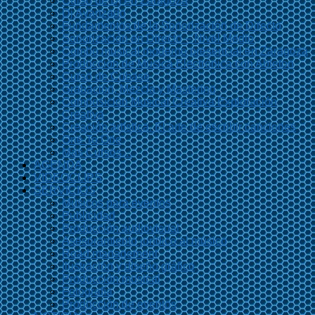
Curso de Dj en Zaragoza
Dj Avanzado
Fundamentos de la Sonorización de Directo
Sonorización en Directo – Nivel Medio
Combo musical moderno presencial en Zaragoza
Producción de Música Electrónica con Ableton
Curso de Cubase
Grabación, Mezcla y Mastering
Composición Musical Creativa Exploración
Creativa
Creación artística. El arte de escribir canciones
One To One
Más Cursos…
AGENDA
VIDEOCLIPS
SERVICIOS
Músicos para eventos
Publicidad
Producción audiovisual
Asesoramiento jurídico al músico
Road management
Ilustración y diseño gráfico
Producción musical
Fotografía
Producción de eventos