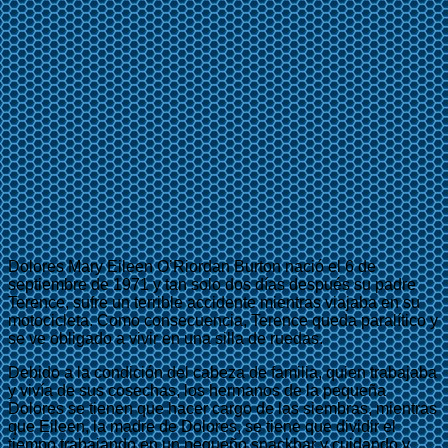
Dolores Mary Eileen O’Riordan Burton nació el 6 de
septiembre de 1971 y tan solo dos días después su padre
Terence, sufre un terrible accidente mientras viajaba en su
motocicleta. Como consecuencia, Terence queda paralítico y
se ve obligado a vivir en una silla de ruedas.
Debido a la condición del cabeza de familia, quien trabajaba
y vivía de sus cosechas, los hermanos de la pequeña
Dolores se tienen que hacer cargo de las siembras, mientras
que Eileen, la madre de Dolores, se tiene que dividir el
tiempo trabajando en un pequeño snackbar y cuidando y