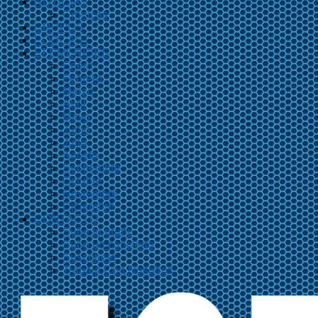
NOTICIAS
Crónicas
GRUPOS
PODCAST
EFEMÉRIDES
Enero
Febrero
Marzo
Abril
Mayo
Junio
Julio
Agosto
Septiembre
Octubre
Noviembre
Diciembre
CONTACTO
Sube tu grupo
Sube un concierto
Suscríbete
Trabaja Con Nosotros