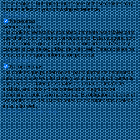
these cookies. But opting out of some of these cookies may
have an effect on your browsing experience.
Necesarias
Necesarias
Siempre activado
Las cookies necesarias son absolutamente esenciales para
que el sitio web funcione correctamente. Esta categoría solo
incluye cookies que garantizan funcionalidades básicas y
características de seguridad del sitio web. Estas cookies no
almacenan ninguna información personal.
No-necesarias
No-necesarias
Las cookies que pueden no ser particularmente necesarias
para que el sitio web funcione y se utilizan específicamente
para recopilar datos personales del usuario a través de
análisis, anuncios y otros contenidos integrados se
denominan cookies no necesarias. Es obligatorio obtener el
consentimiento del usuario antes de ejecutar estas cookies
en su sitio web.
GUARDAR Y ACEPTAR