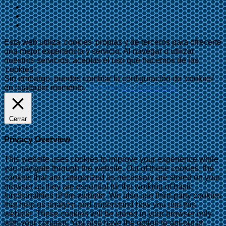
Esta web utiliza 'cookies' propias y de terceros para ofrecerte
una mejor experiencia y servicio. Al navegar o utilizar
nuestros servicios, aceptas el uso que hacemos de las
'cookies'.
Sin embargo, puedes cambiar la configuración de 'cookies'
en cualquier momento.
Aceptar
Más información
Cerrar
Privacy Overview
This website uses cookies to improve your experience while
you navigate through the website. Out of these cookies, the
cookies that are categorized as necessary are stored on your
browser as they are essential for the working of basic
functionalities of the website. We also use third-party cookies
that help us analyze and understand how you use this
website. These cookies will be stored in your browser only
with your consent. You also have the option to opt-out of