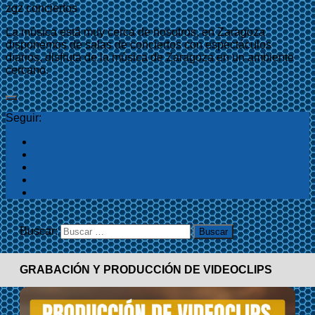
zgz conciertos
La música está muy cerca de nosotros, en Zaragoza
disponemos de salas de conciertos con espectáculos
diarios, disfruta de la música de Zaragoza en un ambiente
cercano.
Seguir:
Buscar:
GRABACIÓN Y PRODUCCIÓN DE VIDEOCLIPS