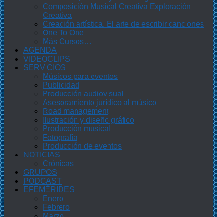
Composición Musical Creativa Exploración
Creativa
Creación artística. El arte de escribir canciones
One To One
Más Cursos…
AGENDA
VIDEOCLIPS
SERVICIOS
Músicos para eventos
Publicidad
Producción audiovisual
Asesoramiento jurídico al músico
Road management
Ilustración y diseño gráfico
Producción musical
Fotografía
Producción de eventos
NOTICIAS
Crónicas
GRUPOS
PODCAST
EFEMÉRIDES
Enero
Febrero
Marzo