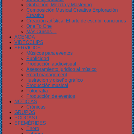
Grabación, Mezcla y Mastering
Composición Musical Creativa Exploración
Creativa
Creación artística. El arte de escribir canciones
One To One
Más Cursos…
AGENDA
VIDEOCLIPS
SERVICIOS
Músicos para eventos
Publicidad
Producción audiovisual
Asesoramiento jurídico al músico
Road management
Ilustración y diseño gráfico
Producción musical
Fotografía
Producción de eventos
NOTICIAS
Crónicas
GRUPOS
PODCAST
EFEMÉRIDES
Enero
Febrero