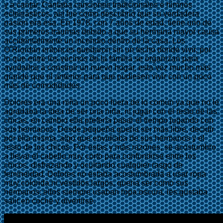
y a cantar. Cantaba canciones tradicionales e himnos
eclesiásticos, así fue como descubrió que su verdadera
pasión era ésa. En 1978, con 7 años de edad, tiene uno de
sus primeros traumas debido a que su hermana mayor causa
accidentalmente un incendio dentro de la casa. Los
O’Riordan entonces quedaron sin un techo donde vivir, por
lo que entre los vecinos de la familia se organizan para
ayudarlos a construir un nuevo hogar, esta vez mucho más
grande que el anterior para que pudiesen vivir con un poco
más de comodidades.
Dolores era una niña un poco fuera de lo común ya que no le
agradaba la idea de ser una niña, ni jugar con el resto de las
chicas, en cambio ella prefería pasar el tiempo jugando con
sus hermanos. Desde pequeña quería ser más libre, decidir
por ella misma, algo que envidiaba de sus hermanos y el
resto de los chicos. Por estas y más razones, se acostumbro
a llevar el cabello muy corto para confundirse entre los
chicos, disfrazando y ocultando cualquier rasgo de
femineidad. Dolores no estaba acostumbrada a usar ropa
muy colorida ni vestidos largos, quería ser como sus
hermanos; ellos siempre usaban ropa oscura, les gustaba
salir en coche y divertirse.