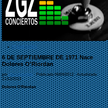
EFEMÉRIDES
6 DE SEPTIEMBRE DE 1971 Nace
Dolores O’Riordan
por
zgz conciertos
· Publicada
06/09/2012
· Actualizado
21/12/2013
Dolores O’Riordan