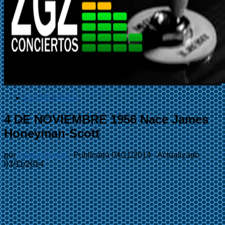
EFEMÉRIDES
4 DE NOVIEMBRE 1956 Nace James
Honeyman-Scott
por
zgzconciertos
· Publicada
04/11/2014
· Actualizado
03/11/2014