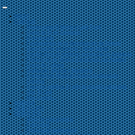
INICIO
CURSOS
Master class El Momo y Lady Funk
Curso de Dj en Zaragoza
Dj Avanzado
Fundamentos de la Sonorización de Directo
Sonorización en Directo – Nivel Medio
Combo musical moderno presencial en Zaragoza
Producción de Música Electrónica con Ableton
Curso de Cubase
Grabación, Mezcla y Mastering
Composición Musical Creativa Exploración
Creativa
Creación artística. El arte de escribir canciones
One To One
Más Cursos…
AGENDA
VIDEOCLIPS
SERVICIOS
Músicos para eventos
Publicidad
Producción audiovisual