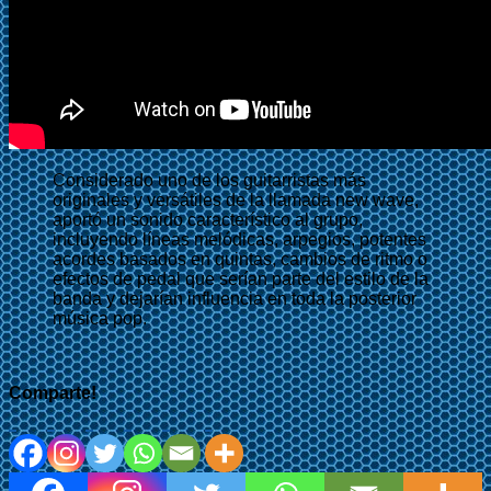
Considerado uno de los guitarristas más
originales y versátiles de la llamada new wave,
aportó un sonido característico al grupo,
incluyendo líneas melódicas, arpegios, potentes
acordes basados en quintas, cambios de ritmo o
efectos de pedal que serían parte del estilo de la
banda y dejarían influencia en toda la posterior
música pop.
Comparte!