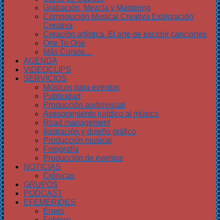
Grabación, Mezcla y Mastering
Composición Musical Creativa Exploración
Creativa
Creación artística. El arte de escribir canciones
One To One
Más Cursos…
AGENDA
VIDEOCLIPS
SERVICIOS
Músicos para eventos
Publicidad
Producción audiovisual
Asesoramiento jurídico al músico
Road management
Ilustración y diseño gráfico
Producción musical
Fotografía
Producción de eventos
NOTICIAS
Crónicas
GRUPOS
PODCAST
EFEMÉRIDES
Enero
Febrero