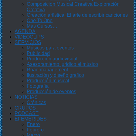
Composición Musical Creativa Exploración
Creativa
Creación artística. El arte de escribir canciones
One To One
Más Cursos…
AGENDA
VIDEOCLIPS
SERVICIOS
Músicos para eventos
Publicidad
Producción audiovisual
Asesoramiento jurídico al músico
Road management
Ilustración y diseño gráfico
Producción musical
Fotografía
Producción de eventos
NOTICIAS
Crónicas
GRUPOS
PODCAST
EFEMÉRIDES
Enero
Febrero
Marzo