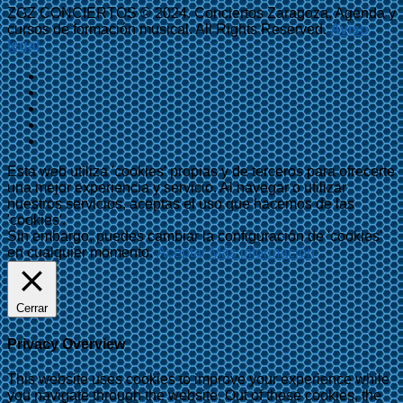
ZGZ CONCIERTOS © 2024. Conciertos Zaragoza, Agenda y
cursos de formación musical. All Rights Reserved.
Aviso
legal
Esta web utiliza 'cookies' propias y de terceros para ofrecerte
una mejor experiencia y servicio. Al navegar o utilizar
nuestros servicios, aceptas el uso que hacemos de las
'cookies'.
Sin embargo, puedes cambiar la configuración de 'cookies'
en cualquier momento.
Aceptar
Más información
Cerrar
Privacy Overview
This website uses cookies to improve your experience while
you navigate through the website. Out of these cookies, the