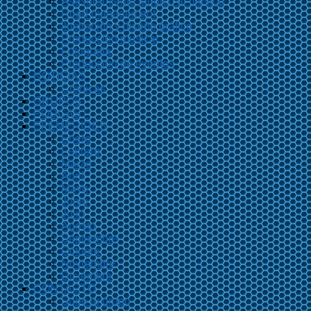
Asesoramiento jurídico al músico
Road management
Ilustración y diseño gráfico
Producción musical
Fotografía
Producción de eventos
NOTICIAS
Crónicas
GRUPOS
PODCAST
EFEMÉRIDES
Enero
Febrero
Marzo
Abril
Mayo
Junio
Julio
Agosto
Septiembre
Octubre
Noviembre
Diciembre
CONTACTO
Sube tu grupo