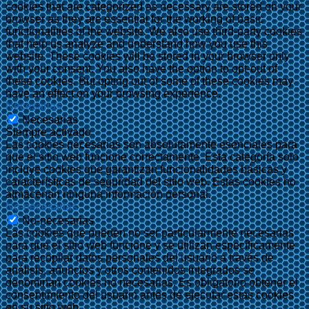
cookies that are categorized as necessary are stored on your
browser as they are essential for the working of basic
functionalities of the website. We also use third-party cookies
that help us analyze and understand how you use this
website. These cookies will be stored in your browser only
with your consent. You also have the option to opt-out of
these cookies. But opting out of some of these cookies may
have an effect on your browsing experience.
Necesarias
Necesarias
Siempre activado
Las cookies necesarias son absolutamente esenciales para
que el sitio web funcione correctamente. Esta categoría solo
incluye cookies que garantizan funcionalidades básicas y
características de seguridad del sitio web. Estas cookies no
almacenan ninguna información personal.
No-necesarias
No-necesarias
Las cookies que pueden no ser particularmente necesarias
para que el sitio web funcione y se utilizan específicamente
para recopilar datos personales del usuario a través de
análisis, anuncios y otros contenidos integrados se
denominan cookies no necesarias. Es obligatorio obtener el
consentimiento del usuario antes de ejecutar estas cookies
en su sitio web.