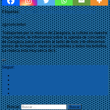
Etiquetas:
16 junio
4 noviembre
efemérides música
The
Pretenders
zgzconciertos
Trabajamos por la música de Zaragoza, la cultura es nuestro
mayor interés, te informamos sobre la agenda de conciertos
de Zaragoza para que estés al tanto de todo y te ofrecemos
cursos de formación musical accesibles a todos los bolsillos.
La música está muy cerca de ti.
Seguir:
Buscar: