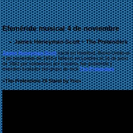
Efeméride musical 4 de noviembre
James Honeyman-Scott ~ The Pretenders
James Honeyman-Scott
nació en Hereford, Reino Unido el
4 de noviembre de 1956 y falleció en Londres el 16 de junio
de 1982 por sobredosis por cocaína, fue guitarrista y
miembro fundador del grupo de rock
The Pretenders
.
«The Pretenders- I’ll Stand by You»