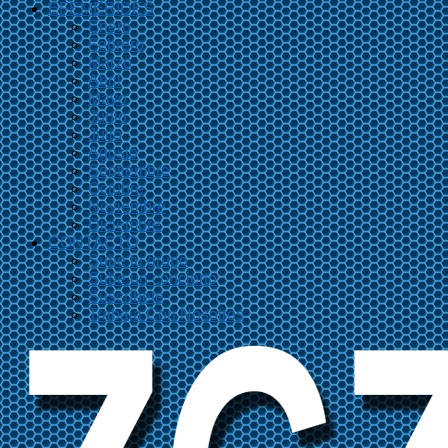
EFEMÉRIDES
Enero
Febrero
Marzo
Abril
Mayo
Junio
Julio
Agosto
Septiembre
Octubre
Noviembre
Diciembre
CONTACTO
Sube tu grupo
Sube un concierto
Suscríbete
Trabaja Con Nosotros