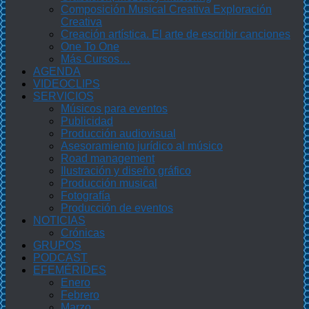
Composición Musical Creativa Exploración
Creativa
Creación artística. El arte de escribir canciones
One To One
Más Cursos…
AGENDA
VIDEOCLIPS
SERVICIOS
Músicos para eventos
Publicidad
Producción audiovisual
Asesoramiento jurídico al músico
Road management
Ilustración y diseño gráfico
Producción musical
Fotografía
Producción de eventos
NOTICIAS
Crónicas
GRUPOS
PODCAST
EFEMÉRIDES
Enero
Febrero
Marzo