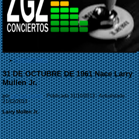
EFEMÉRIDES
31 DE OCTUBRE DE 1961 Nace Larry
Mullen Jr.
por
zgz conciertos
· Publicada
31/10/2013
· Actualizado
21/12/2013
Larry Mullen Jr.