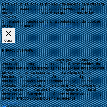
Esta web utiliza 'cookies' propias y de terceros para ofrecerte
una mejor experiencia y servicio. Al navegar o utilizar
nuestros servicios, aceptas el uso que hacemos de las
'cookies'.
Sin embargo, puedes cambiar la configuración de 'cookies'
en cualquier momento.
Aceptar
Más información
Cerrar
Privacy Overview
This website uses cookies to improve your experience while
you navigate through the website. Out of these cookies, the
cookies that are categorized as necessary are stored on your
browser as they are essential for the working of basic
functionalities of the website. We also use third-party cookies
that help us analyze and understand how you use this
website. These cookies will be stored in your browser only
with your consent. You also have the option to opt-out of
these cookies. But opting out of some of these cookies may
have an effect on your browsing experience.
Necesarias