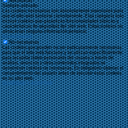
Necesarias
Siempre activado
Las cookies necesarias son absolutamente esenciales para
que el sitio web funcione correctamente. Esta categoría solo
incluye cookies que garantizan funcionalidades básicas y
características de seguridad del sitio web. Estas cookies no
almacenan ninguna información personal.
No-necesarias
No-necesarias
Las cookies que pueden no ser particularmente necesarias
para que el sitio web funcione y se utilizan específicamente
para recopilar datos personales del usuario a través de
análisis, anuncios y otros contenidos integrados se
denominan cookies no necesarias. Es obligatorio obtener el
consentimiento del usuario antes de ejecutar estas cookies
en su sitio web.
GUARDAR Y ACEPTAR