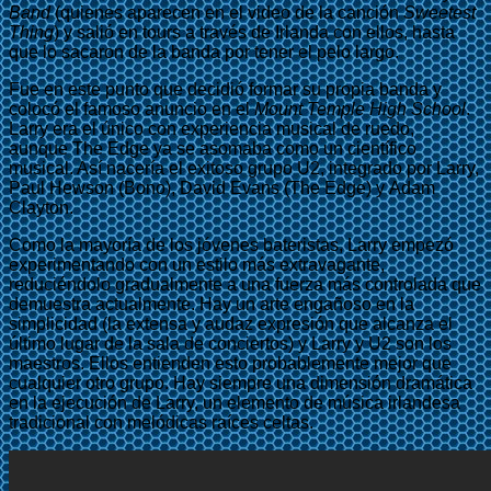
Band
(quienes aparecen en el video de la canción
Sweetest
Thing
) y salió en tours a través de Irlanda con ellos, hasta
que lo sacaron de la banda por tener el pelo largo.
Fue en este punto que decidió formar su propia banda y
colocó el famoso anuncio en el
Mount Temple High School
.
Larry era el único con experiencia musical de ruedo,
aunque The Edge ya se asomaba como un científico
musical. Así nacería el exitoso grupo U2, integrado por Larry,
Paul Hewson (Bono), David Evans (The Edge) y Adam
Clayton.
Como la mayoría de los jóvenes bateristas, Larry empezó
experimentando con un estilo más extravagante,
reduciéndolo gradualmente a una fuerza más controlada que
demuestra actualmente. Hay un arte engañoso en la
simplicidad (la extensa y audaz expresión que alcanza el
último lugar de la sala de conciertos) y Larry y U2 son los
maestros. Ellos entienden esto probablemente mejor que
cualquier otro grupo. Hay siempre una dimensión dramática
en la ejecución de Larry, un elemento de música irlandesa
tradicional con melódicas raíces celtas.