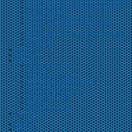
Combo musical moderno presencial en Zaragoza
Producción de Música Electrónica con Ableton
Curso de Cubase
Grabación, Mezcla y Mastering
Composición Musical Creativa Exploración
Creativa
Creación artística. El arte de escribir canciones
One To One
Más Cursos…
AGENDA
VIDEOCLIPS
SERVICIOS
Músicos para eventos
Publicidad
Producción audiovisual
Asesoramiento jurídico al músico
Road management
Ilustración y diseño gráfico
Producción musical
Fotografía
Producción de eventos
NOTICIAS
Crónicas
GRUPOS
PODCAST