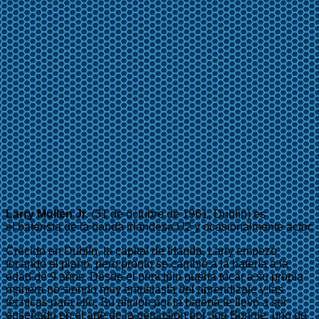
Larry Mullen Jr.
(31 de octubre de 1961, Dublín) es
el baterista de la banda irlandesa U2 y ocasionalmente actor.
Crecido en Dublín, la capital de Irlanda, Larry empezó
tocando el piano, pero pronto se cambió a la batería a la
edad de 9 años. Desde el principio quería tocar a su propia
manera no siendo muy entusiasta del aprendizaje y las
técnicas para ello. Su afición por la batería le llevó a ser
enseñado en el arte de la percusión por Joe Bonnie, uno de