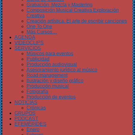
Grabación, Mezcla y Mastering
Composición Musical Creativa Exploración
Creativa
Creación artística. El arte de escribir canciones
One To One
Más Cursos…
AGENDA
VIDEOCLIPS
SERVICIOS
Músicos para eventos
Publicidad
Producción audiovisual
Asesoramiento jurídico al músico
Road management
Ilustración y diseño gráfico
Producción musical
Fotografía
Producción de eventos
NOTICIAS
Crónicas
GRUPOS
PODCAST
EFEMÉRIDES
Enero
Febrero