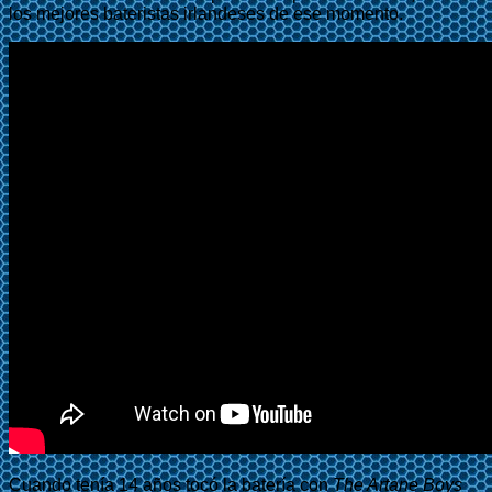
los mejores bateristas irlandeses de ese momento.
Cuando tenía 14 años tocó la batería con
The Artane Boys