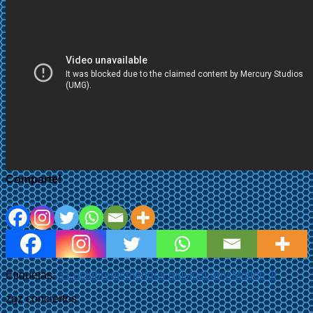
Comparte!
Etiquetas:
31 octubre
efemérides música
Larry Mullen Jr
zgz conciertos