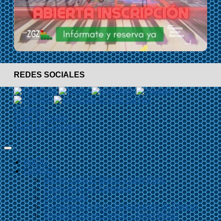
REDES SOCIALES
Contacto
Sube Tu Grupo
Sube Un Concierto
INICIO
CURSOS
Master class El Momo y Lady Funk
Curso de Dj en Zaragoza
Dj Avanzado
Fundamentos de la Sonorización de Directo
Sonorización en Directo – Nivel Medio