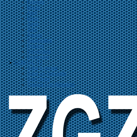
Febrero
Marzo
Abril
Mayo
Junio
Julio
Agosto
Septiembre
Octubre
Noviembre
Diciembre
CONTACTO
Sube tu grupo
Sube un concierto
Suscríbete
Trabaja Con Nosotros