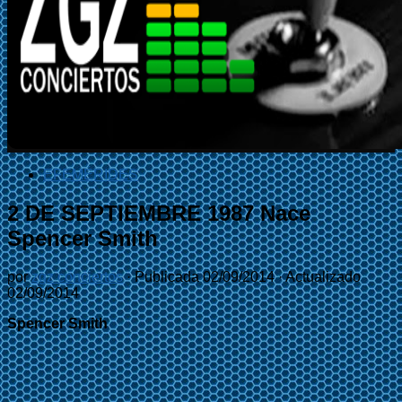
EFEMÉRIDES
2 DE SEPTIEMBRE 1987 Nace
Spencer Smith
por
zgz conciertos
· Publicada
02/09/2014
· Actualizado
02/09/2014
Spencer Smith