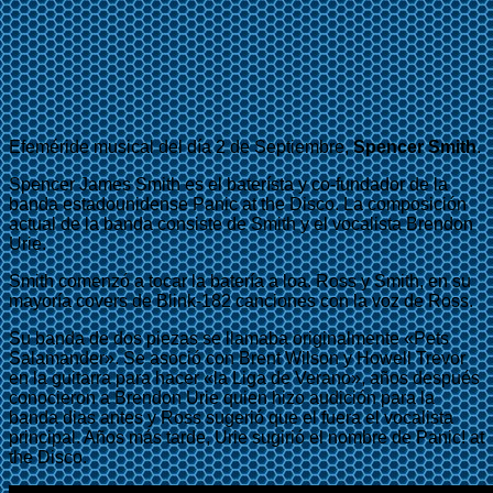
Efeméride musical del día 2 de Septiembre,
Spencer Smith
.
Spencer James Smith es el baterísta y co-fundador de la
banda estadounidense Panic at the Disco. La composición
actual de la banda consiste de Smith y el vocalista Brendon
Urie.
Smith comenzó a tocar la batería a loa. Ross y Smith, en su
mayoría covers de Blink-182 canciones con la voz de Ross.
Su banda de dos piezas se llamaba originalmente «Pets
Salamander». Se asoció con Brent Wilson y Howell Trevor
en la guitarra para hacer «la Liga de Verano», años después
conocieron a Brendon Urie quien hizo audición para la
banda dias antes y Ross sugerió que el fuera el vocalista
principal. Años más tarde, Urie sugirió el nombre de Panic! at
the Disco.