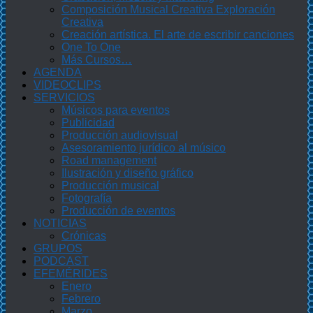
Composición Musical Creativa Exploración
Creativa
Creación artística. El arte de escribir canciones
One To One
Más Cursos…
AGENDA
VIDEOCLIPS
SERVICIOS
Músicos para eventos
Publicidad
Producción audiovisual
Asesoramiento jurídico al músico
Road management
Ilustración y diseño gráfico
Producción musical
Fotografía
Producción de eventos
NOTICIAS
Crónicas
GRUPOS
PODCAST
EFEMÉRIDES
Enero
Febrero
Marzo