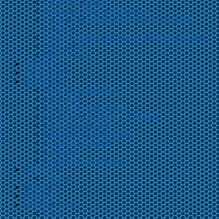
Curso de Cubase
Grabación, Mezcla y Mastering
Composición Musical Creativa Exploración
Creativa
Creación artística. El arte de escribir canciones
One To One
Más Cursos…
AGENDA
VIDEOCLIPS
SERVICIOS
Músicos para eventos
Publicidad
Producción audiovisual
Asesoramiento jurídico al músico
Road management
Ilustración y diseño gráfico
Producción musical
Fotografía
Producción de eventos
NOTICIAS
Crónicas
GRUPOS
PODCAST
EFEMÉRIDES
Enero