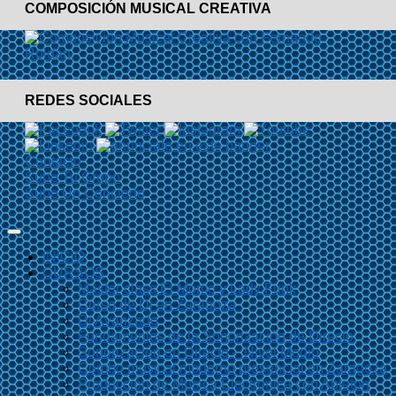
COMPOSICIÓN MUSICAL CREATIVA
REDES SOCIALES
Contacto
Sube Tu Grupo
Sube Un Concierto
INICIO
CURSOS
Master class El Momo y Lady Funk
Curso de Dj en Zaragoza
Dj Avanzado
Fundamentos de la Sonorización de Directo
Sonorización en Directo – Nivel Medio
Combo musical moderno presencial en Zaragoza
Producción de Música Electrónica con Ableton