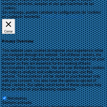
nuestros servicios, aceptas el uso que hacemos de las
'cookies'.
Sin embargo, puedes cambiar la configuración de 'cookies'
en cualquier momento.
Aceptar
Más información
Cerrar
Privacy Overview
This website uses cookies to improve your experience while
you navigate through the website. Out of these cookies, the
cookies that are categorized as necessary are stored on your
browser as they are essential for the working of basic
functionalities of the website. We also use third-party cookies
that help us analyze and understand how you use this
website. These cookies will be stored in your browser only
with your consent. You also have the option to opt-out of
these cookies. But opting out of some of these cookies may
have an effect on your browsing experience.
Necesarias
Necesarias
Siempre activado
Las cookies necesarias son absolutamente esenciales para