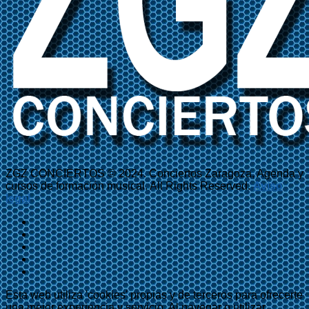
ZGZ CONCIERTOS © 2024. Conciertos Zaragoza, Agenda y
cursos de formación musical. All Rights Reserved.
Aviso
legal
Esta web utiliza 'cookies' propias y de terceros para ofrecerte
una mejor experiencia y servicio. Al navegar o utilizar