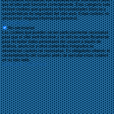
que el sitio web funcione correctamente. Esta categoría solo
incluye cookies que garantizan funcionalidades básicas y
características de seguridad del sitio web. Estas cookies no
almacenan ninguna información personal.
No-necesarias
No-necesarias
Las cookies que pueden no ser particularmente necesarias
para que el sitio web funcione y se utilizan específicamente
para recopilar datos personales del usuario a través de
análisis, anuncios y otros contenidos integrados se
denominan cookies no necesarias. Es obligatorio obtener el
consentimiento del usuario antes de ejecutar estas cookies
en su sitio web.
GUARDAR Y ACEPTAR