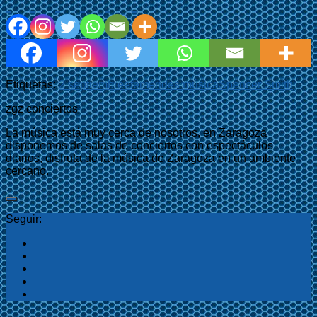
Etiquetas:
2 septiembre
efemérides música
Spencer Smith
zgz conciertos
La música está muy cerca de nosotros, en Zaragoza
disponemos de salas de conciertos con espectáculos
diarios, disfruta de la música de Zaragoza en un ambiente
cercano.
Seguir: