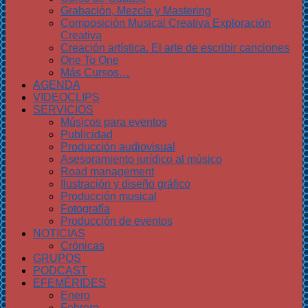
Grabación, Mezcla y Mastering
Composición Musical Creativa Exploración
Creativa
Creación artística. El arte de escribir canciones
One To One
Más Cursos…
AGENDA
VIDEOCLIPS
SERVICIOS
Músicos para eventos
Publicidad
Producción audiovisual
Asesoramiento jurídico al músico
Road management
Ilustración y diseño gráfico
Producción musical
Fotografía
Producción de eventos
NOTICIAS
Crónicas
GRUPOS
PODCAST
EFEMÉRIDES
Enero
Febrero