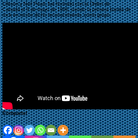
Lifeson y Neil Peart, fue honrado con la Orden de
Canadá el 9 de mayo de 1996, siendo la primera banda de
rock en recibir dicho reconocimiento, como grupo.
Comparte!