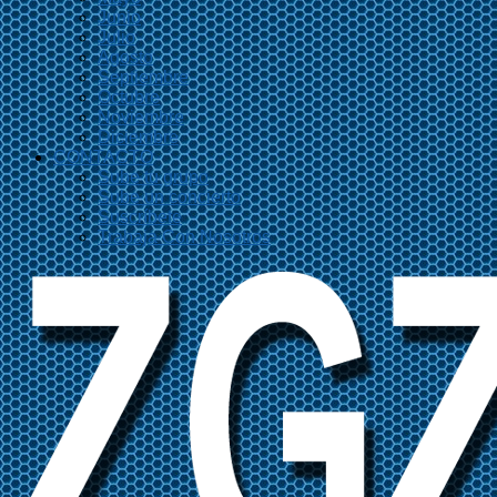
Junio
Julio
Agosto
Septiembre
Octubre
Noviembre
Diciembre
CONTACTO
Sube tu grupo
Sube un concierto
Suscríbete
Trabaja Con Nosotros