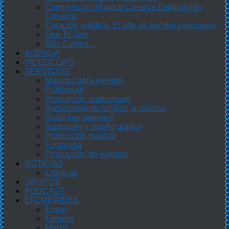
Composición Musical Creativa Exploración
Creativa
Creación artística. El arte de escribir canciones
One To One
Más Cursos…
AGENDA
VIDEOCLIPS
SERVICIOS
Músicos para eventos
Publicidad
Producción audiovisual
Asesoramiento jurídico al músico
Road management
Ilustración y diseño gráfico
Producción musical
Fotografía
Producción de eventos
NOTICIAS
Crónicas
GRUPOS
PODCAST
EFEMÉRIDES
Enero
Febrero
Marzo