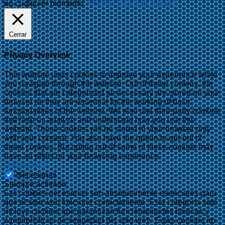
en cualquier momento.
Aceptar
Más información
Cerrar
Privacy Overview
This website uses cookies to improve your experience while
you navigate through the website. Out of these cookies, the
cookies that are categorized as necessary are stored on your
browser as they are essential for the working of basic
functionalities of the website. We also use third-party cookies
that help us analyze and understand how you use this
website. These cookies will be stored in your browser only
with your consent. You also have the option to opt-out of
these cookies. But opting out of some of these cookies may
have an effect on your browsing experience.
Necesarias
Necesarias
Siempre activado
Las cookies necesarias son absolutamente esenciales para
que el sitio web funcione correctamente. Esta categoría solo
incluye cookies que garantizan funcionalidades básicas y
características de seguridad del sitio web. Estas cookies no