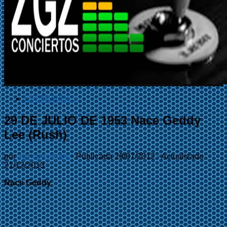
EFEMÉRIDES
29 DE JULIO DE 1953 Nace Geddy
Lee (Rush)
por
zgz conciertos
· Publicada
29/07/2012
· Actualizado
21/12/2013
Nace Geddy