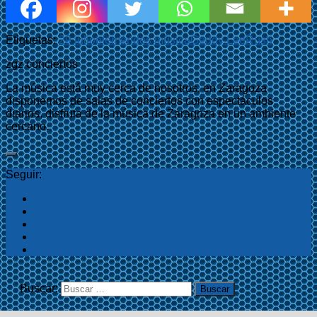
Etiquetas:
29 julio
efemérides música
Geddy Lee
Rush
zgz conciertos
La música está muy cerca de nosotros, en Zaragoza
disponemos de salas de conciertos con espectáculos
diarios, disfruta de la música de Zaragoza en un ambiente
cercano.
Seguir:
Buscar: