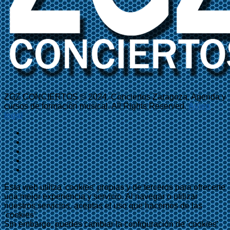
ZGZ CONCIERTOS © 2024. Conciertos Zaragoza, Agenda y
cursos de formación musical. All Rights Reserved.
Aviso
legal
Esta web utiliza 'cookies' propias y de terceros para ofrecerte
una mejor experiencia y servicio. Al navegar o utilizar
nuestros servicios, aceptas el uso que hacemos de las
'cookies'.
Sin embargo, puedes cambiar la configuración de 'cookies'