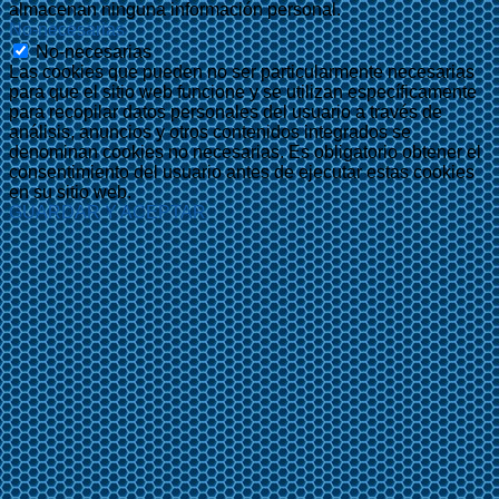
almacenan ninguna información personal.
No-necesarias
No-necesarias
Las cookies que pueden no ser particularmente necesarias
para que el sitio web funcione y se utilizan específicamente
para recopilar datos personales del usuario a través de
análisis, anuncios y otros contenidos integrados se
denominan cookies no necesarias. Es obligatorio obtener el
consentimiento del usuario antes de ejecutar estas cookies
en su sitio web.
GUARDAR Y ACEPTAR