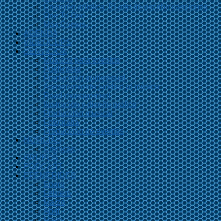
Creación artística. El arte de escribir canciones
One To One
Más Cursos…
AGENDA
VIDEOCLIPS
SERVICIOS
Músicos para eventos
Publicidad
Producción audiovisual
Asesoramiento jurídico al músico
Road management
Ilustración y diseño gráfico
Producción musical
Fotografía
Producción de eventos
NOTICIAS
Crónicas
GRUPOS
PODCAST
EFEMÉRIDES
Enero
Febrero
Marzo
Abril
Mayo