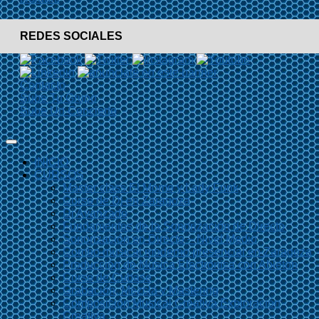
REDES SOCIALES
Contacto
Sube Tu Grupo
Sube Un Concierto
INICIO
CURSOS
Master class El Momo y Lady Funk
Curso de Dj en Zaragoza
Dj Avanzado
Fundamentos de la Sonorización de Directo
Sonorización en Directo – Nivel Medio
Combo musical moderno presencial en Zaragoza
Producción de Música Electrónica con Ableton
Curso de Cubase
Grabación, Mezcla y Mastering
Composición Musical Creativa Exploración
Creativa