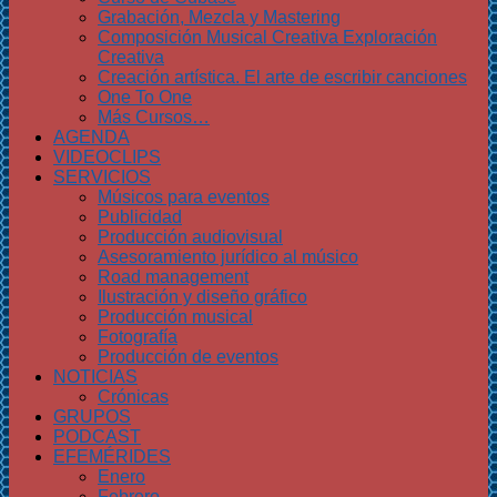
Grabación, Mezcla y Mastering
Composición Musical Creativa Exploración
Creativa
Creación artística. El arte de escribir canciones
One To One
Más Cursos…
AGENDA
VIDEOCLIPS
SERVICIOS
Músicos para eventos
Publicidad
Producción audiovisual
Asesoramiento jurídico al músico
Road management
Ilustración y diseño gráfico
Producción musical
Fotografía
Producción de eventos
NOTICIAS
Crónicas
GRUPOS
PODCAST
EFEMÉRIDES
Enero
Febrero