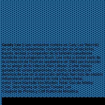
Geddy Lee
(cuyo verdadero nombre es Gary Lee Weinrib)
es un músico canadiense, conocido por ser el vocalista,
bajista, teclista y compositor de la también canadiense
banda de rock progresivo Rush. Lee entra a formar parte de
la alineación de Rush en septiembre de 1968 por invitación
de su amigo de la infancia,Alex Lifeson. Como músico
ganador de varios galardones, el estilo, la técnica y la
destreza de Lee en la ejecución del bajo han sido de notable
influencia en otros artistas de rock y heavy metal,
como Steve Harrisde Iron Maiden, Nikki Sixx de Mötley
Crüe, John Myung de Dream Theater, Les
Claypool de Primus y Cliff Burton de Metallica.