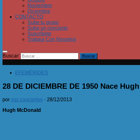
Noviembre
Diciembre
CONTACTO
Sube tu grupo
Sube un concierto
Suscríbete
Trabaja Con Nosotros
Buscar:
EFEMÉRIDES
28 DE DICIEMBRE DE 1950 Nace Hugh
por
zgz conciertos
·
28/12/2013
Hugh McDonald