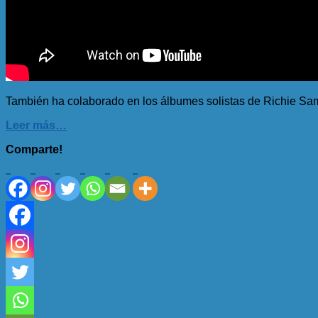
También ha colaborado en los álbumes solistas de Richie Sam
Leer más…
Comparte!