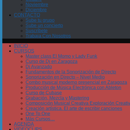
Noviembre
Diciembre
CONTACTO
Sube tu grupo
Sube un concierto
Suscríbete
Trabaja Con Nosotros
INICIO
CURSOS
Master class El Momo y Lady Funk
Curso de Dj en Zaragoza
Dj Avanzado
Fundamentos de la Sonorización de Directo
Sonorización en Directo – Nivel Medio
Combo musical moderno presencial en Zaragoza
Producción de Música Electrónica con Ableton
Curso de Cubase
Grabación, Mezcla y Mastering
Composición Musical Creativa Exploración Creati
Creación artística. El arte de escribir canciones
One To One
Más Cursos…
AGENDA
VIDEOCLIPS