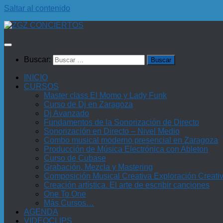
Saltar al contenido
Buscar:
INICIO
CURSOS
Master class El Momo y Lady Funk
Curso de Dj en Zaragoza
Dj Avanzado
Fundamentos de la Sonorización de Directo
Sonorización en Directo – Nivel Medio
Combo musical moderno presencial en Zaragoza
Producción de Música Electrónica con Ableton
Curso de Cubase
Grabación, Mezcla y Mastering
Composición Musical Creativa Exploración Creati
Creación artística. El arte de escribir canciones
One To One
Más Cursos…
AGENDA
VIDEOCLIPS