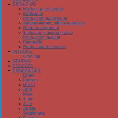
SERVICIOS
Músicos para eventos
Publicidad
Producción audiovisual
Asesoramiento jurídico al músico
Road management
Ilustración y diseño gráfico
Producción musical
Fotografía
Producción de eventos
NOTICIAS
Crónicas
GRUPOS
PODCAST
EFEMÉRIDES
Enero
Febrero
Marzo
Abril
Mayo
Junio
Julio
Agosto
Septiembre
Octubre