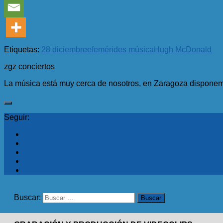
Etiquetas:
28 diciembre
efemérides música
Hugh McDonald
zgz conciertos
La música está muy cerca de nosotros, en Zaragoza disponemo
Seguir:
Buscar: