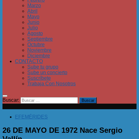
Marzo
Abril
Mayo
Junio
Julio
Agosto
Septiembre
Octubre
Noviembre
Diciembre
CONTACTO
Sube tu grupo
Sube un concierto
Suscríbete
Trabaja Con Nosotros
Buscar:
EFEMÉRIDES
26 DE MAYO DE 1972 Nace Sergio
Vallín