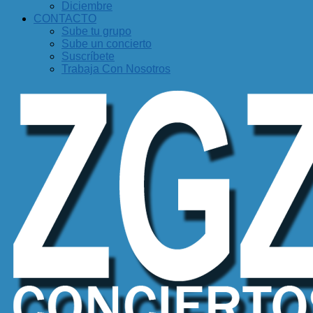
Diciembre
CONTACTO
Sube tu grupo
Sube un concierto
Suscríbete
Trabaja Con Nosotros