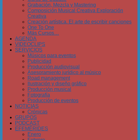
Grabación, Mezcla y Mastering
Composición Musical Creativa Exploración
Creativa
Creación artística. El arte de escribir canciones
One To One
Más Cursos…
AGENDA
VIDEOCLIPS
SERVICIOS
Músicos para eventos
Publicidad
Producción audiovisual
Asesoramiento jurídico al músico
Road management
Ilustración y diseño gráfico
Producción musical
Fotografía
Producción de eventos
NOTICIAS
Crónicas
GRUPOS
PODCAST
EFEMÉRIDES
Enero
Febrero