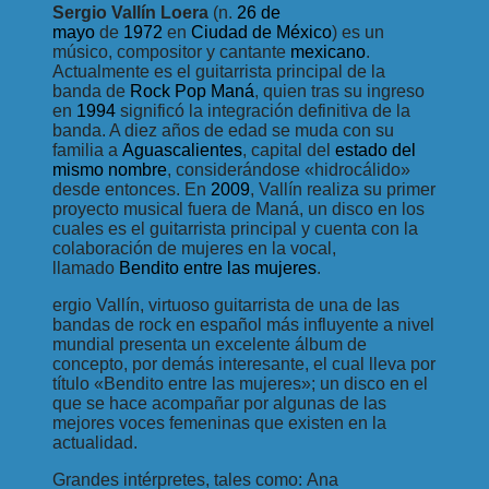
Sergio Vallín Loera
(n.
26 de
mayo
de
1972
en
Ciudad de México
) es un
músico, compositor y cantante
mexicano
.
Actualmente es el guitarrista principal de la
banda de
Rock Pop
Maná
, quien tras su ingreso
en
1994
significó la integración definitiva de la
banda. A diez años de edad se muda con su
familia a
Aguascalientes
, capital del
estado del
mismo nombre
, considerándose «hidrocálido»
desde entonces. En
2009
, Vallín realiza su primer
proyecto musical fuera de Maná, un disco en los
cuales es el guitarrista principal y cuenta con la
colaboración de mujeres en la vocal,
llamado
Bendito entre las mujeres
.
ergio Vallín, virtuoso guitarrista de una de las
bandas de rock en español más influyente a nivel
mundial presenta un excelente álbum de
concepto, por demás interesante, el cual lleva por
título «Bendito entre las mujeres»; un disco en el
que se hace acompañar por algunas de las
mejores voces femeninas que existen en la
actualidad.
Grandes intérpretes, tales como: Ana