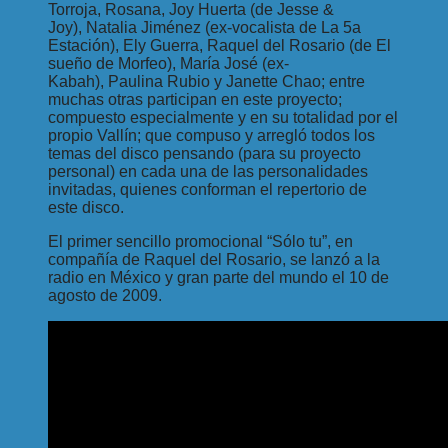
Torroja, Rosana, Joy Huerta (de Jesse &
Joy), Natalia Jiménez (ex-vocalista de La 5a
Estación), Ely Guerra, Raquel del Rosario (de El
sueño de Morfeo), María José (ex-
Kabah), Paulina Rubio y Janette Chao; entre
muchas otras participan en este proyecto;
compuesto especialmente y en su totalidad por el
propio Vallín; que compuso y arregló todos los
temas del disco pensando (para su proyecto
personal) en cada una de las personalidades
invitadas, quienes conforman el repertorio de
este disco.
El primer sencillo promocional “Sólo tu”, en
compañía de Raquel del Rosario, se lanzó a la
radio en México y gran parte del mundo el 10 de
agosto de 2009.