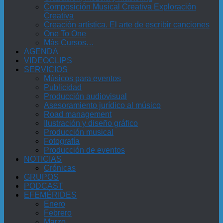
Composición Musical Creativa Exploración
Creativa
Creación artística. El arte de escribir canciones
One To One
Más Cursos…
AGENDA
VIDEOCLIPS
SERVICIOS
Músicos para eventos
Publicidad
Producción audiovisual
Asesoramiento jurídico al músico
Road management
Ilustración y diseño gráfico
Producción musical
Fotografía
Producción de eventos
NOTICIAS
Crónicas
GRUPOS
PODCAST
EFEMÉRIDES
Enero
Febrero
Marzo