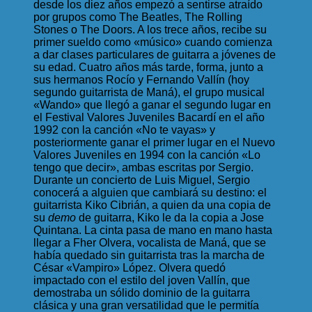
desde los diez años empezó a sentirse atraído
por grupos como The Beatles, The Rolling
Stones o The Doors. A los trece años, recibe su
primer sueldo como «músico» cuando comienza
a dar clases particulares de guitarra a jóvenes de
su edad. Cuatro años más tarde, forma, junto a
sus hermanos Rocío y Fernando Vallín (hoy
segundo guitarrista de Maná), el grupo musical
«Wando» que llegó a ganar el segundo lugar en
el Festival Valores Juveniles Bacardí en el año
1992 con la canción «No te vayas» y
posteriormente ganar el primer lugar en el Nuevo
Valores Juveniles en 1994 con la canción «Lo
tengo que decir», ambas escritas por Sergio.
Durante un concierto de Luis Miguel, Sergio
conocerá a alguien que cambiará su destino: el
guitarrista Kiko Cibrián, a quien da una copia de
su
demo
de guitarra, Kiko le da la copia a Jose
Quintana. La cinta pasa de mano en mano hasta
llegar a Fher Olvera, vocalista de Maná, que se
había quedado sin guitarrista tras la marcha de
César «Vampiro» López. Olvera quedó
impactado con el estilo del joven Vallín, que
demostraba un sólido dominio de la guitarra
clásica y una gran versatilidad que le permitía