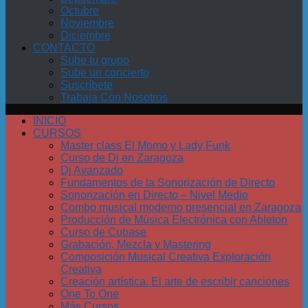
Octubre
Noviembre
Diciembre
CONTACTO
Sube tu grupo
Sube un concierto
Suscríbete
Trabaja Con Nosotros
INICIO
CURSOS
Master class El Momo y Lady Funk
Curso de Dj en Zaragoza
Dj Avanzado
Fundamentos de la Sonorización de Directo
Sonorización en Directo – Nivel Medio
Combo musical moderno presencial en Zaragoza
Producción de Música Electrónica con Ableton
Curso de Cubase
Grabación, Mezcla y Mastering
Composición Musical Creativa Exploración
Creativa
Creación artística. El arte de escribir canciones
One To One
Más Cursos…