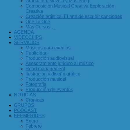
Grabación, Mezcla y Mastering
Composición Musical Creativa Exploración
Creativa
Creación artística. El arte de escribir canciones
One To One
Más Cursos…
AGENDA
VIDEOCLIPS
SERVICIOS
Músicos para eventos
Publicidad
Producción audiovisual
Asesoramiento jurídico al músico
Road management
Ilustración y diseño gráfico
Producción musical
Fotografía
Producción de eventos
NOTICIAS
Crónicas
GRUPOS
PODCAST
EFEMÉRIDES
Enero
Febrero