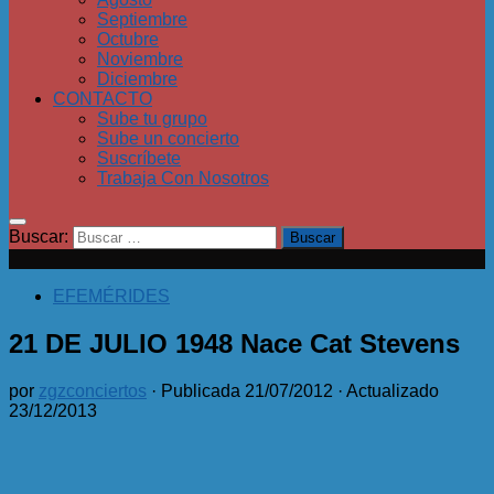
Septiembre
Octubre
Noviembre
Diciembre
CONTACTO
Sube tu grupo
Sube un concierto
Suscríbete
Trabaja Con Nosotros
Buscar:
EFEMÉRIDES
21 DE JULIO 1948 Nace Cat Stevens
por
zgzconciertos
· Publicada
21/07/2012
· Actualizado
23/12/2013