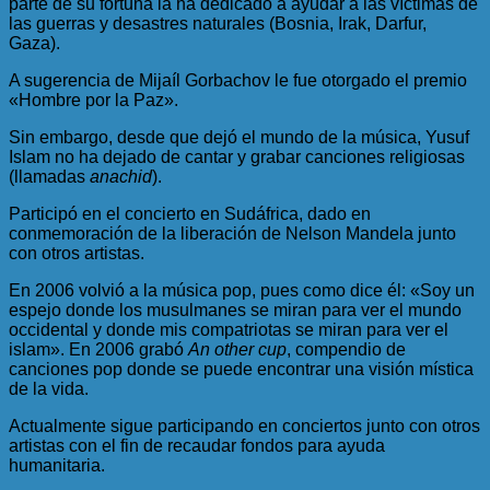
parte de su fortuna la ha dedicado a ayudar a las víctimas de
las guerras y desastres naturales (Bosnia, Irak, Darfur,
Gaza).
A sugerencia de Mijaíl Gorbachov le fue otorgado el premio
«Hombre por la Paz».
Sin embargo, desde que dejó el mundo de la música, Yusuf
Islam no ha dejado de cantar y grabar canciones religiosas
(llamadas
anachid
).
Participó en el concierto en Sudáfrica, dado en
conmemoración de la liberación de Nelson Mandela junto
con otros artistas.
En 2006 volvió a la música pop, pues como dice él: «Soy un
espejo donde los musulmanes se miran para ver el mundo
occidental y donde mis compatriotas se miran para ver el
islam». En 2006 grabó
An other cup
, compendio de
canciones pop donde se puede encontrar una visión mística
de la vida.
Actualmente sigue participando en conciertos junto con otros
artistas con el fin de recaudar fondos para ayuda
humanitaria.