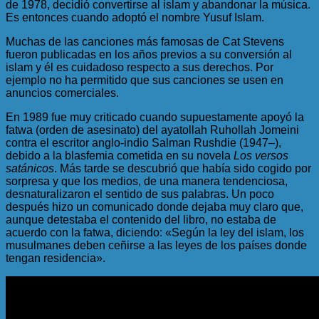
de 1978, decidió convertirse al islam y abandonar la música.
Es entonces cuando adoptó el nombre Yusuf Islam.
Muchas de las canciones más famosas de Cat Stevens
fueron publicadas en los años previos a su conversión al
islam y él es cuidadoso respecto a sus derechos. Por
ejemplo no ha permitido que sus canciones se usen en
anuncios comerciales.
En 1989 fue muy criticado cuando supuestamente apoyó la
fatwa (orden de asesinato) del ayatollah Ruhollah Jomeini
contra el escritor anglo-indio Salman Rushdie (1947–),
debido a la blasfemia cometida en su novela
Los versos
satánicos
. Más tarde se descubrió que había sido cogido por
sorpresa y que los medios, de una manera tendenciosa,
desnaturalizaron el sentido de sus palabras. Un poco
después hizo un comunicado donde dejaba muy claro que,
aunque detestaba el contenido del libro, no estaba de
acuerdo con la fatwa, diciendo: «Según la ley del islam, los
musulmanes deben ceñirse a las leyes de los países donde
tengan residencia».