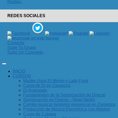
REDES SOCIALES
Contacto
Sube Tu Grupo
Sube Un Concierto
INICIO
CURSOS
Master class El Momo y Lady Funk
Curso de Dj en Zaragoza
Dj Avanzado
Fundamentos de la Sonorización de Directo
Sonorización en Directo – Nivel Medio
Combo musical moderno presencial en Zaragoza
Producción de Música Electrónica con Ableton
Curso de Cubase