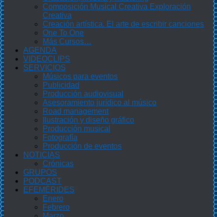
Composición Musical Creativa Exploración
Creativa
Creación artística. El arte de escribir canciones
One To One
Más Cursos…
AGENDA
VIDEOCLIPS
SERVICIOS
Músicos para eventos
Publicidad
Producción audiovisual
Asesoramiento jurídico al músico
Road management
Ilustración y diseño gráfico
Producción musical
Fotografía
Producción de eventos
NOTICIAS
Crónicas
GRUPOS
PODCAST
EFEMÉRIDES
Enero
Febrero
Marzo