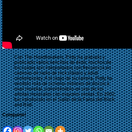
Con The Heartbreakers, Petty ha grabado y
publicado varios sencillos de éxito, muchos de
los cuales son interpretados con frecuencia en
cadenas de radio de rock clásico y adult
contemporary. A lo largo de su carrera, Petty ha
vendido más de ochenta millones de discos a
nivel mundial, convirtiéndolo en uno de los
artistas musicales con mayores ventas. En 2002,
fue introducido en el Salón de la Fama del Rock
and Roll.
Comparte!