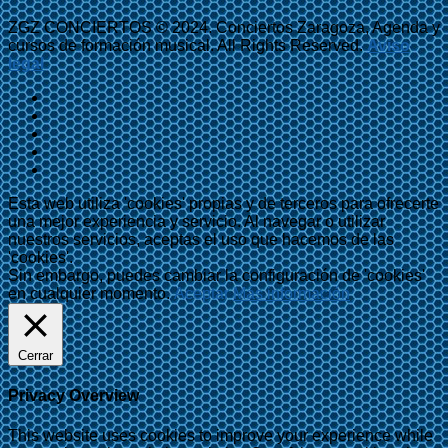
ZGZ CONCIERTOS © 2024. Conciertos Zaragoza, Agenda y
cursos de formación musical. All Rights Reserved.
Aviso
legal
Esta web utiliza 'cookies' propias y de terceros para ofrecerte
una mejor experiencia y servicio. Al navegar o utilizar
nuestros servicios, aceptas el uso que hacemos de las
'cookies'.
Sin embargo, puedes cambiar la configuración de 'cookies'
en cualquier momento.
Aceptar
Más información
Cerrar
Privacy Overview
This website uses cookies to improve your experience while