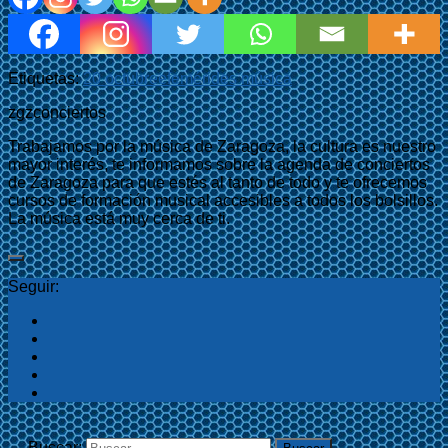
Etiquetas:
20 octubre
efemérides música
zgzconciertos
Trabajamos por la música de Zaragoza, la cultura es nuestro
mayor interés, te informamos sobre la agenda de conciertos
de Zaragoza para que estés al tanto de todo y te ofrecemos
cursos de formación musical accesibles a todos los bolsillos.
La música está muy cerca de ti.
Seguir:
Buscar: