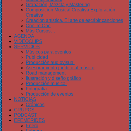
Grabación, Mezcla y Mastering
Composición Musical Creativa Exploración
Creativa
Creación artística. El arte de escribir canciones
One To One
Más Cursos…
AGENDA
VIDEOCLIPS
SERVICIOS
Músicos para eventos
Publicidad
Producción audiovisual
Asesoramiento jurídico al músico
Road management
Ilustración y diseño gráfico
Producción musical
Fotografía
Producción de eventos
NOTICIAS
Crónicas
GRUPOS
PODCAST
EFEMÉRIDES
Enero
Febrero