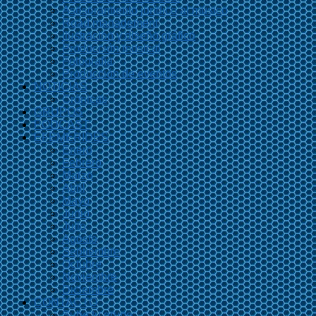
Asesoramiento jurídico al músico
Road management
Ilustración y diseño gráfico
Producción musical
Fotografía
Producción de eventos
NOTICIAS
Crónicas
GRUPOS
PODCAST
EFEMÉRIDES
Enero
Febrero
Marzo
Abril
Mayo
Junio
Julio
Agosto
Septiembre
Octubre
Noviembre
Diciembre
CONTACTO
Sube tu grupo