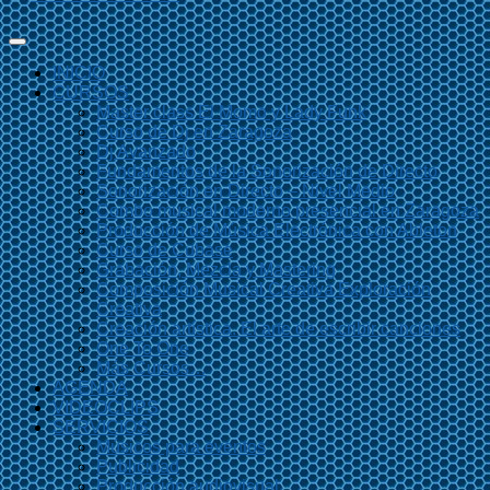
INICIO
CURSOS
Master class El Momo y Lady Funk
Curso de Dj en Zaragoza
Dj Avanzado
Fundamentos de la Sonorización de Directo
Sonorización en Directo – Nivel Medio
Combo musical moderno presencial en Zaragoza
Producción de Música Electrónica con Ableton
Curso de Cubase
Grabación, Mezcla y Mastering
Composición Musical Creativa Exploración
Creativa
Creación artística. El arte de escribir canciones
One To One
Más Cursos…
AGENDA
VIDEOCLIPS
SERVICIOS
Músicos para eventos
Publicidad
Producción audiovisual