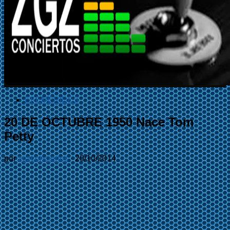
EFEMÉRIDES
20 DE OCTUBRE 1950 Nace Tom
Petty
por
zgzconciertos
·
20/10/2014