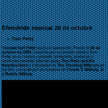
Efeméride musical 20 de octubre
Tom Petty
Thomas Earl Petty
nació en Gainesville, Florida el
20 de
octubre de 1950
, conocido por su nombre artístico Tom
Petty, es un músico, cantante, compositor, productor y
multiinstrumentista, lider del grupo
Tom Petty and the
Heartbreakers
y cofundador de
The Traveling Wilburys
en
los 80s, conocido por los nombres de
Charlie T. Wilbury, Jr.
y Muddy Wilbury
.