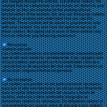
you navigate through the website. Out of these cookies, the
cookies that are categorized as necessary are stored on your
browser as they are essential for the working of basic
functionalities of the website. We also use third-party cookies
that help us analyze and understand how you use this
website. These cookies will be stored in your browser only
with your consent. You also have the option to opt-out of
these cookies. But opting out of some of these cookies may
have an effect on your browsing experience.
Necesarias
Necesarias
Siempre activado
Las cookies necesarias son absolutamente esenciales para
que el sitio web funcione correctamente. Esta categoría solo
incluye cookies que garantizan funcionalidades básicas y
características de seguridad del sitio web. Estas cookies no
almacenan ninguna información personal.
No-necesarias
No-necesarias
Las cookies que pueden no ser particularmente necesarias
para que el sitio web funcione y se utilizan específicamente
para recopilar datos personales del usuario a través de
análisis, anuncios y otros contenidos integrados se
denominan cookies no necesarias. Es obligatorio obtener el
consentimiento del usuario antes de ejecutar estas cookies