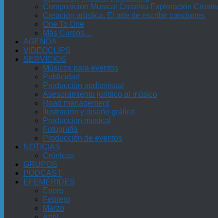
Composición Musical Creativa Exploración Creati
Creación artística. El arte de escribir canciones
One To One
Más Cursos…
AGENDA
VIDEOCLIPS
SERVICIOS
Músicos para eventos
Publicidad
Producción audiovisual
Asesoramiento jurídico al músico
Road management
Ilustración y diseño gráfico
Producción musical
Fotografía
Producción de eventos
NOTICIAS
Crónicas
GRUPOS
PODCAST
EFEMÉRIDES
Enero
Febrero
Marzo
Abril