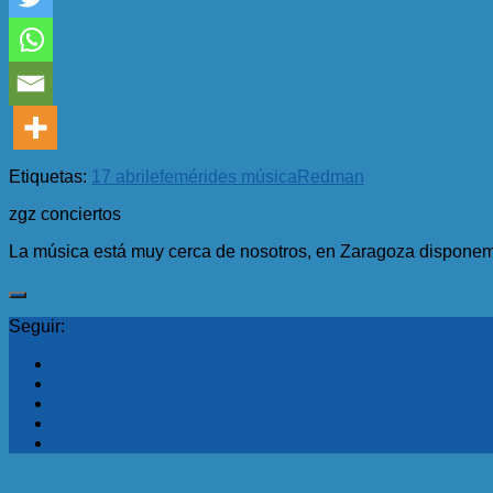
Etiquetas:
17 abril
efemérides música
Redman
zgz conciertos
La música está muy cerca de nosotros, en Zaragoza disponemo
Seguir: