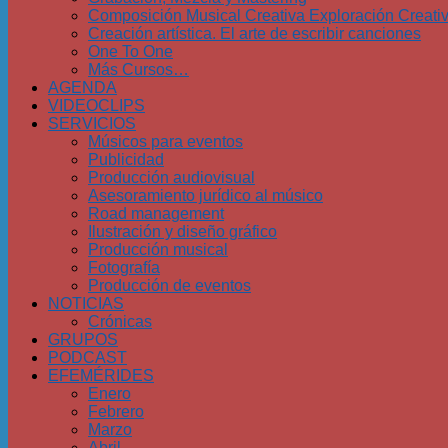
Composición Musical Creativa Exploración Creati
Creación artística. El arte de escribir canciones
One To One
Más Cursos…
AGENDA
VIDEOCLIPS
SERVICIOS
Músicos para eventos
Publicidad
Producción audiovisual
Asesoramiento jurídico al músico
Road management
Ilustración y diseño gráfico
Producción musical
Fotografía
Producción de eventos
NOTICIAS
Crónicas
GRUPOS
PODCAST
EFEMÉRIDES
Enero
Febrero
Marzo
Abril