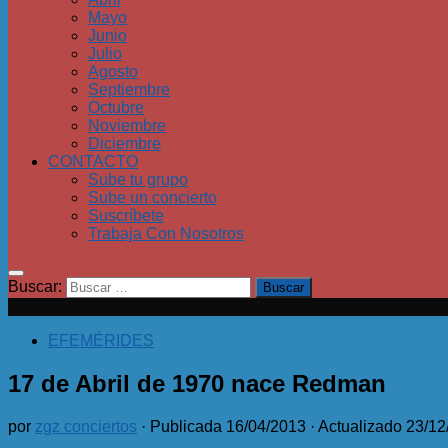
Mayo
Junio
Julio
Agosto
Septiembre
Octubre
Noviembre
Diciembre
CONTACTO
Sube tu grupo
Sube un concierto
Suscríbete
Trabaja Con Nosotros
Buscar:
EFEMÉRIDES
17 de Abril de 1970 nace Redman
por
zgz conciertos
· Publicada
16/04/2013
· Actualizado
23/12