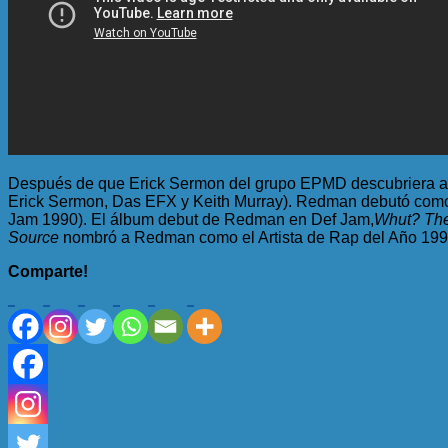
Después de que Erick Sermon del grupo EPMD descubriera a R
Erick Sermon, Das EFX y Keith Murray). Redman debutó como
Jam 1990). El álbum debut de Redman en Def Jam,
Whut? Th
Source
nombró a Redman como el Artista de Rap del Año 199
Comparte!