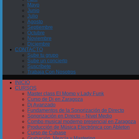
Mayo
Junio
Julio
Agosto
Septiembre
Octubre
Noviembre
Diciembre
CONTACTO
Sube tu grupo
Sube un concierto
Suscríbete
Trabaja Con Nosotros
INICIO
CURSOS
Master class El Momo y Lady Funk
Curso de Dj en Zaragoza
Dj Avanzado
Fundamentos de la Sonorización de Directo
Sonorización en Directo – Nivel Medio
Combo musical moderno presencial en Zaragoza
Producción de Música Electrónica con Ableton
Curso de Cubase
Grabación, Mezcla y Mastering