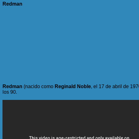
Redman
Redman
(nacido como
Reginald Noble
, el 17 de abril de 1
los 90.