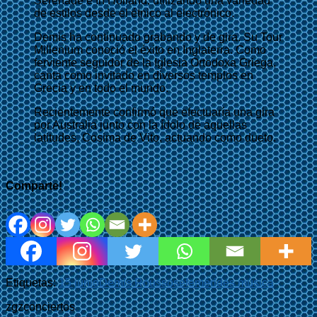
Serenade e In Holland, utilizando una variedad
de estilos desde el étnico al electrónico.
Demis ha continuado grabando y de gira. Su Tour
Millenium conoció el éxito en Inglaterra. Como
ferviente seguidor de la Iglesia Ortodoxa Griega,
canta como invitado en diversos templos en
Grecia y en todo el mundo.
Recientemente confirmó que efectuaría una gira
por Australia junto con la ídolo de aquellas
latitudes, Cosima de Vito, actuando como dueto.
Comparte!
Etiquetas:
15 junio
Demis Roussos
efemérides música
zgzconciertos