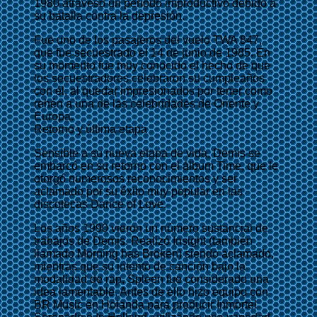
1980 atravesó un período improductivo debido a
su batalla contra la depresión.
Fue uno de los pasajeros del vuelo TWA 847,
que fue secuestrado el 14 de junio de 1985. En
su momento fue muy conocido el hecho de que
los secuestradores celebraron su cumpleaños
con él, al quedar impresionados por tener como
rehén a una de las celebridades de Oriente y
Europa.
Retorno y última etapa
Sensible a su nueva etapa de vida, Demis se
embarcó en su retorno con el álbum Time, que le
otorgó numerosos reconocimientos y ser
aclamado por su éxito muy popular en las
discotecas Dance of Love.
Los años 1990 vieron un número sustancial de
trabajos de Demis. Realizó Insight (también
llamado Morning has Broken) siendo aclamado,
mientras que su intento de canción bajo la
modalidad de rap, Spleen fue considerado una
idea lamentable. Antes de ello hizo equipo con
BR Music en Holanda para producir Inmortel