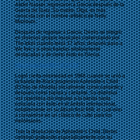
Abdel Nasser, regresaron a Grecia después de la
Guerra de Suez. Su madre, Olga, es más
conocida con el nombre artístico de Nelly
Mazloum.
Después de regresar a Grecia, Demis se integró
en diversos grupos musicales comenzando por
The Idols cuando tenía 17 años; después paso a
We five y a otras bandas relativamente
destacadas y de cierto éxito en Grecia.
http://youtu.be/efBFLtFZsOM
Logró cierta notoriedad en 1968 cuando se unió a
la banda de Rock progresivo Aphrodite’s Child
(El hijo de Afrodita) inicialmente como cantante y
después como bajista y cantante. Su distintiva
voz operística dio impulso a la banda hasta
colocarla con éxito en el ámbito internacional,
notablemente en su álbum final 666, el cual vino
a convertirse en un clásico de culto para los
melómanos.
Tras la disolución de Aphrodite’s Child, Demis
continuó grabando esporádicamente con su