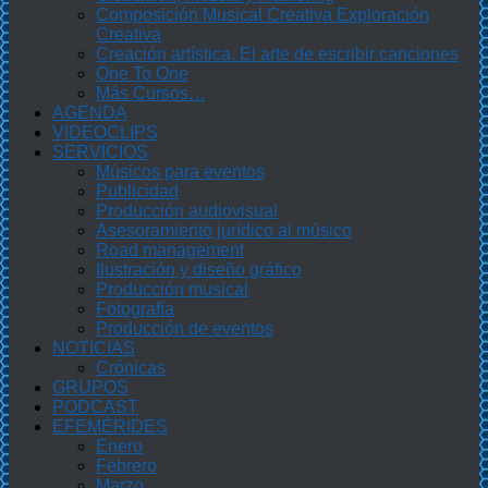
Composición Musical Creativa Exploración
Creativa
Creación artística. El arte de escribir canciones
One To One
Más Cursos…
AGENDA
VIDEOCLIPS
SERVICIOS
Músicos para eventos
Publicidad
Producción audiovisual
Asesoramiento jurídico al músico
Road management
Ilustración y diseño gráfico
Producción musical
Fotografía
Producción de eventos
NOTICIAS
Crónicas
GRUPOS
PODCAST
EFEMÉRIDES
Enero
Febrero
Marzo