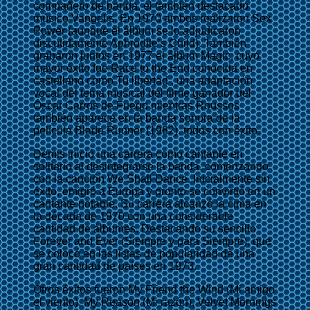
compañero de banda, el también destacado
músico Vangelis. En 1970 ambos realizaron Sex
Power (aunque el álbum se lo adjudicaron
discutidamente Aphrodite’s Child). También
grabaron juntos en 1977 el álbum Magic, cuyo
mayor éxito fue Race to the End conocida en
castellano como Tu libertad , una adaptación
vocal del tema musical del filme ganador del
Óscar Carros de Fuego mientras Roussos
también aparece en la banda sonora de la
película Blade Runner (1982). todos con éxito.
Demis inició una carrera como cantante en
solitario al desintegrarse la banda, comenzando
con la canción We Shall Dance. Inicialmente sin
éxito, emigró a Europa y pronto se convirtió en un
cantante notable. Su carrera alcanzó la cima en
la década de 1970 con una considerable
cantidad de álbumes. Destacando su sencillo
Forever and Ever (Siempre y para Siempre), que
se colocó en las listas de popularidad de una
gran cantidad de países en 1973.
Otros éxitos fueron My Friend the Wind (Mi amigo
el viento), My Reason (Mi razón), Velvet Mornings