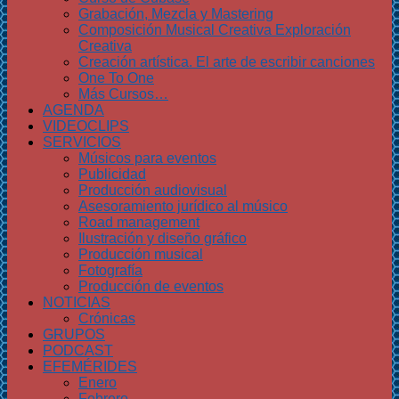
Grabación, Mezcla y Mastering
Composición Musical Creativa Exploración
Creativa
Creación artística. El arte de escribir canciones
One To One
Más Cursos…
AGENDA
VIDEOCLIPS
SERVICIOS
Músicos para eventos
Publicidad
Producción audiovisual
Asesoramiento jurídico al músico
Road management
Ilustración y diseño gráfico
Producción musical
Fotografía
Producción de eventos
NOTICIAS
Crónicas
GRUPOS
PODCAST
EFEMÉRIDES
Enero
Febrero