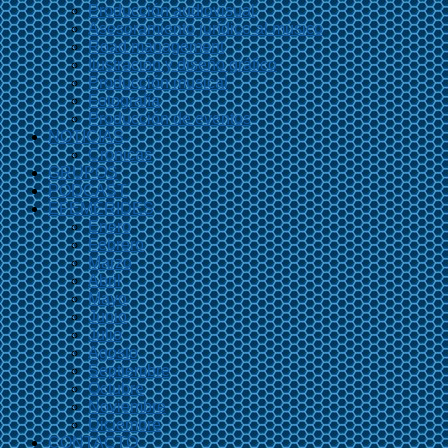
Producción audiovisual
Asesoramiento jurídico al músico
Road management
Ilustración y diseño gráfico
Producción musical
Fotografía
Producción de eventos
NOTICIAS
Crónicas
GRUPOS
PODCAST
EFEMÉRIDES
Enero
Febrero
Marzo
Abril
Mayo
Junio
Julio
Agosto
Septiembre
Octubre
Noviembre
Diciembre
CONTACTO