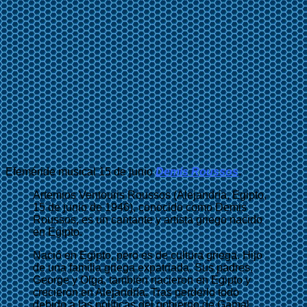
Efeméride musical 15 de junio
Demis Roussos
.
Artemios Ventouris Roussos (Alejandría, Egipto,
15 de junio de 1946), conocido como Demis
Roussos, es un cantante y artista griego nacido
en Egipto.
Nació en Egipto, pero es de cultura griega. Hijo
de una familia griega expatriada. Sus padres,
George y Olga, también nacieron en Egipto y
crecieron en Alejandría. Tras perderlo todo
debido a las políticas del gobierno de Gamal