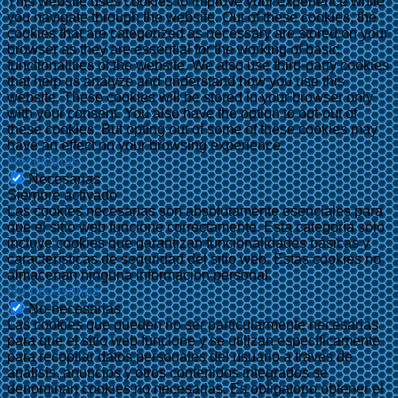
This website uses cookies to improve your experience while
you navigate through the website. Out of these cookies, the
cookies that are categorized as necessary are stored on your
browser as they are essential for the working of basic
functionalities of the website. We also use third-party cookies
that help us analyze and understand how you use this
website. These cookies will be stored in your browser only
with your consent. You also have the option to opt-out of
these cookies. But opting out of some of these cookies may
have an effect on your browsing experience.
Necesarias
Necesarias
Siempre activado
Las cookies necesarias son absolutamente esenciales para
que el sitio web funcione correctamente. Esta categoría solo
incluye cookies que garantizan funcionalidades básicas y
características de seguridad del sitio web. Estas cookies no
almacenan ninguna información personal.
No-necesarias
No-necesarias
Las cookies que pueden no ser particularmente necesarias
para que el sitio web funcione y se utilizan específicamente
para recopilar datos personales del usuario a través de
análisis, anuncios y otros contenidos integrados se
denominan cookies no necesarias. Es obligatorio obtener el