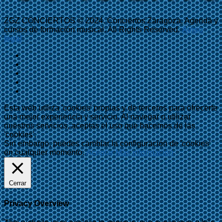
ZGZ CONCIERTOS © 2024. Conciertos Zaragoza, Agenda y
cursos de formación musical. All Rights Reserved.
Aviso
legal
Esta web utiliza 'cookies' propias y de terceros para ofrecerte
una mejor experiencia y servicio. Al navegar o utilizar
nuestros servicios, aceptas el uso que hacemos de las
'cookies'.
Sin embargo, puedes cambiar la configuración de 'cookies'
en cualquier momento.
Aceptar
Más información
Cerrar
Privacy Overview