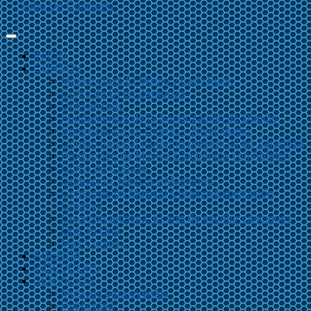
Sube Un Concierto
INICIO
CURSOS
Master class El Momo y Lady Funk
Curso de Dj en Zaragoza
Dj Avanzado
Fundamentos de la Sonorización de Directo
Sonorización en Directo – Nivel Medio
Combo musical moderno presencial en Zaragoza
Producción de Música Electrónica con Ableton
Curso de Cubase
Grabación, Mezcla y Mastering
Composición Musical Creativa Exploración
Creativa
Creación artística. El arte de escribir canciones
One To One
Más Cursos…
AGENDA
VIDEOCLIPS
SERVICIOS
Músicos para eventos
Publicidad