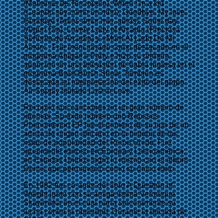
(Mañanas de Terciopelo), When I’m a kid
(Cuando soy como un niño), Goodbye, My love,
Goodbye (Adiós amor mío, adiós), Some day
(Algún Día), Lovely Lady of Arcadia (Preciosa
Señorita de Arcadia) y «Morir Al Lado De Mi
Amor» . Fue mencionado como destacado en el
programa Abigail’s Party e hizo su primera
aparición en una televisión de habla inglesa en el
programa Basil Brush Show. También es
destacada su interpretación del éxito del grupo
Air Supply titulado Lost in Love.
Recopiló sus canciones en un gran número de
idiomas. Su éxito número uno Roussos
Phenomenon EP fue el primero de su tipo de un
artista de origen africano en la historia de las
listas de popularidad del Reino Unido. Fue
igualmente exitoso en Europa y Latinoamérica;
en Estados Unidos logró lo mismo con el álbum
Demis que permaneció como su único éxito.
En 1982 fue co-autor del libro A Question of
Weight junto con su amiga íntima Veronique
Skawinska en el cual narra sinceramente su
lucha contra la obesidad. Durante la década de