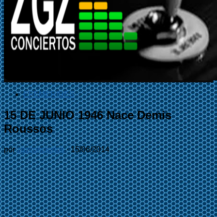
EFEMÉRIDES
15 DE JUNIO 1946 Nace Demis
Roussos
por
zgzconciertos
·
15/06/2014