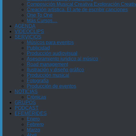
Composición Musical Creativa Exploración Creati
Creación artística. El arte de escribir canciones
One To One
Más Cursos…
AGENDA
VIDEOCLIPS
SERVICIOS
Músicos para eventos
Publicidad
Producción audiovisual
Asesoramiento jurídico al músico
Road management
Ilustración y diseño gráfico
Producción musical
Fotografía
Producción de eventos
NOTICIAS
Crónicas
GRUPOS
PODCAST
EFEMÉRIDES
Enero
Febrero
Marzo
Abril