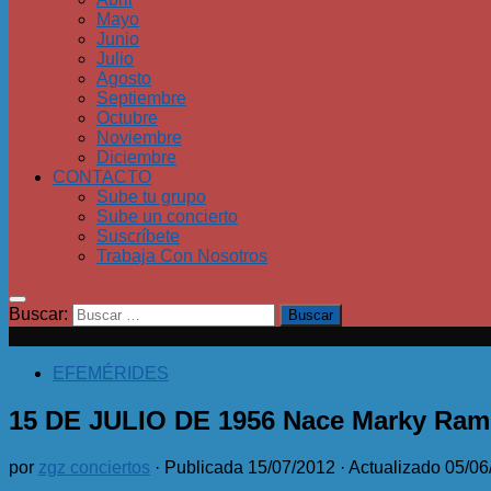
Mayo
Junio
Julio
Agosto
Septiembre
Octubre
Noviembre
Diciembre
CONTACTO
Sube tu grupo
Sube un concierto
Suscríbete
Trabaja Con Nosotros
Buscar:
EFEMÉRIDES
15 DE JULIO DE 1956 Nace Marky Ra
por
zgz conciertos
· Publicada
15/07/2012
· Actualizado
05/06