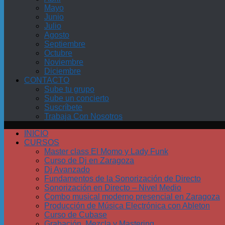
Mayo
Junio
Julio
Agosto
Septiembre
Octubre
Noviembre
Diciembre
CONTACTO
Sube tu grupo
Sube un concierto
Suscríbete
Trabaja Con Nosotros
INICIO
CURSOS
Master class El Momo y Lady Funk
Curso de Dj en Zaragoza
Dj Avanzado
Fundamentos de la Sonorización de Directo
Sonorización en Directo – Nivel Medio
Combo musical moderno presencial en Zaragoza
Producción de Música Electrónica con Ableton
Curso de Cubase
Grabación, Mezcla y Mastering