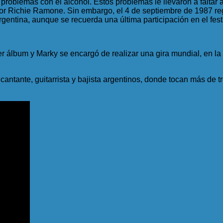
 problemas con el alcohol. Estos problemas le llevaron a faltar 
por Richie Ramone. Sin embargo, el 4 de septiembre de 1987 re
rgentina, aunque se recuerda una última participación en el festi
er álbum y Marky se encargó de realizar una gira mundial, en la
cantante, guitarrista y bajista argentinos, donde tocan más d