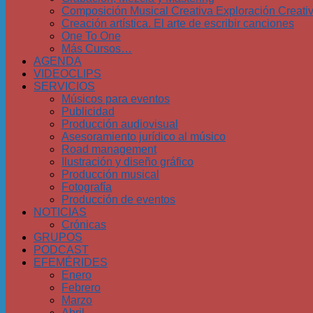
Composición Musical Creativa Exploración Creati
Creación artística. El arte de escribir canciones
One To One
Más Cursos…
AGENDA
VIDEOCLIPS
SERVICIOS
Músicos para eventos
Publicidad
Producción audiovisual
Asesoramiento jurídico al músico
Road management
Ilustración y diseño gráfico
Producción musical
Fotografía
Producción de eventos
NOTICIAS
Crónicas
GRUPOS
PODCAST
EFEMÉRIDES
Enero
Febrero
Marzo
Abril