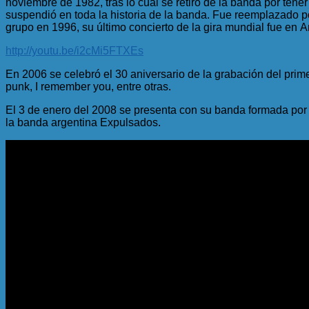
noviembre de 1982, tras lo cual se retiró de la banda por tener
suspendió en toda la historia de la banda. Fue reemplazado 
grupo en 1996, su último concierto de la gira mundial fue en A
http://youtu.be/i2cMi5FTXEs
En 2006 se celebró el 30 aniversario de la grabación del prim
punk, I remember you, entre otras.
El 3 de enero del 2008 se presenta con su banda formada por 
la banda argentina Expulsados.