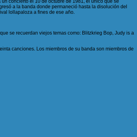
a un concierto el 10 de octubre de 1981, el único que se
gresó a la banda donde permaneció hasta la disolución del
val lollapaloza a fines de ese año.
 que se recuerdan viejos temas como: Blitzkrieg Bop, Judy is a
e treinta canciones. Los miembros de su banda son miembros de