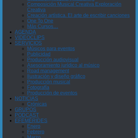
Composición Musical Creativa Exploración
Creativa
Creación artística. El arte de escribir canciones
One To One
Más Cursos…
AGENDA
VIDEOCLIPS
SERVICIOS
Músicos para eventos
Publicidad
Producción audiovisual
Asesoramiento jurídico al músico
Road management
Ilustración y diseño gráfico
Producción musical
Fotografía
Producción de eventos
NOTICIAS
Crónicas
GRUPOS
PODCAST
EFEMÉRIDES
Enero
Febrero
Marzo