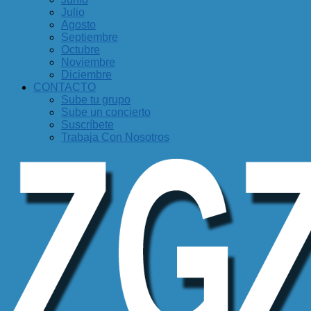
Julio
Agosto
Septiembre
Octubre
Noviembre
Diciembre
CONTACTO
Sube tu grupo
Sube un concierto
Suscríbete
Trabaja Con Nosotros