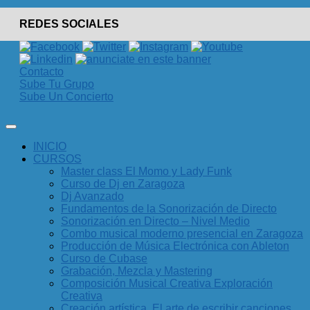
REDES SOCIALES
Contacto
Sube Tu Grupo
Sube Un Concierto
INICIO
CURSOS
Master class El Momo y Lady Funk
Curso de Dj en Zaragoza
Dj Avanzado
Fundamentos de la Sonorización de Directo
Sonorización en Directo – Nivel Medio
Combo musical moderno presencial en Zaragoza
Producción de Música Electrónica con Ableton
Curso de Cubase
Grabación, Mezcla y Mastering
Composición Musical Creativa Exploración
Creativa
Creación artística. El arte de escribir canciones