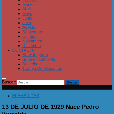
Marzo
Abril
Mayo
Junio
Julio
Agosto
Septiembre
Octubre
Noviembre
Diciembre
CONTACTO
Sube tu grupo
Sube un concierto
Suscríbete
Trabaja Con Nosotros
Buscar:
EFEMÉRIDES
13 DE JULIO DE 1929 Nace Pedro
Iturralde