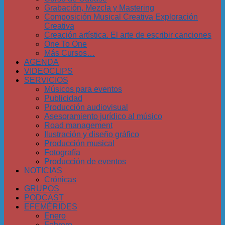
Grabación, Mezcla y Mastering
Composición Musical Creativa Exploración
Creativa
Creación artística. El arte de escribir canciones
One To One
Más Cursos…
AGENDA
VIDEOCLIPS
SERVICIOS
Músicos para eventos
Publicidad
Producción audiovisual
Asesoramiento jurídico al músico
Road management
Ilustración y diseño gráfico
Producción musical
Fotografía
Producción de eventos
NOTICIAS
Crónicas
GRUPOS
PODCAST
EFEMÉRIDES
Enero
Febrero