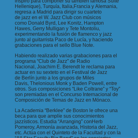
inspiró para componer su también famosa Suite
Hellenique), Turquía, Italia,Francia y Alemania,
regresa a Madrid para dirigir su cuarteto
de jazz en el W. Jazz Club con músicos
como Donald Byrd, Lee Konitz, Hampton
Hawes, Gerry Mulligan y Tete Montoliu,
experimentando la fusión de flamenco y jazz
junto al guitarrista Paco de Lucía, y haciendo
grabaciones para el sello Blue Note.
Habiendo realizado varias grabaciones para el
programa “Club de Jazz” de Radio
Nacional, Joachim E. Berendt le reclama para
actuar en su sexteto en el Festival de Jazz
de Berlín junto a los grupos de Miles
Davis, Thelonious Monk y Baden Powell, entre
otros. Sus composiciones “Like Coltrane” y “Toy”
son premiadas en el Concurso Internacional de
Composición de Temas de Jazz en Mónaco.
La Academia “Berklee” de Boston le ofrece una
beca para que amplíe sus conocimientos
jazzísticos. Estudia “Arranging” conHerb
Pomeroy, Armonía avanzada, Historia del Jazz,
etc. Actúa con el Quinteto de la Facultad y con la