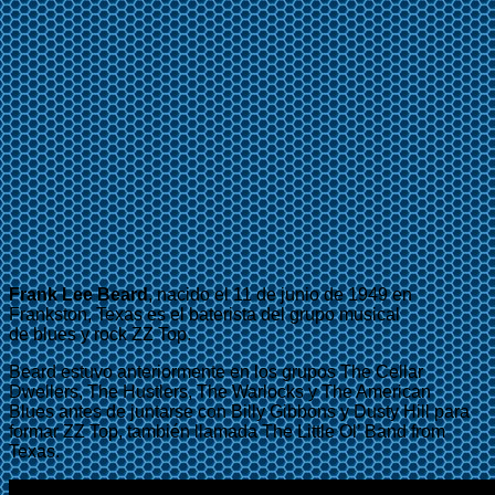
Frank Lee Beard
, nacido el 11 de junio de 1949 en
Frankston, Texas es el baterista del grupo musical
de blues y rock ZZ Top.
Beard estuvo anteriormente en los grupos The Cellar
Dwellers, The Hustlers, The Warlocks y The American
Blues antes de juntarse con Billy Gibbons y Dusty Hill para
formar ZZ Top, también llamada The Little Ol’ Band from
Texas.