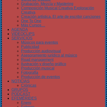
Grabación, Mezcla y Mastering
Composición Musical Creativa Exploración
Creativa
Creación artística. El arte de escribir canciones
One To One
Más Cursos…
AGENDA
VIDEOCLIPS
SERVICIOS
Músicos para eventos
Publicidad
Producción audiovisual
Asesoramiento jurídico al músico
Road management
Ilustración y diseño gráfico
Producción musical
Fotografía
Producción de eventos
NOTICIAS
Crónicas
GRUPOS
PODCAST
EFEMÉRIDES
Enero
Febrero