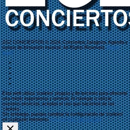
ZGZ CONCIERTOS © 2024. Conciertos Zaragoza, Agenda y
cursos de formación musical. All Rights Reserved.
Aviso
legal
Esta web utiliza 'cookies' propias y de terceros para ofrecerte
una mejor experiencia y servicio. Al navegar o utilizar
nuestros servicios, aceptas el uso que hacemos de las
'cookies'.
Sin embargo, puedes cambiar la configuración de 'cookies'
en cualquier momento.
Aceptar
Más información