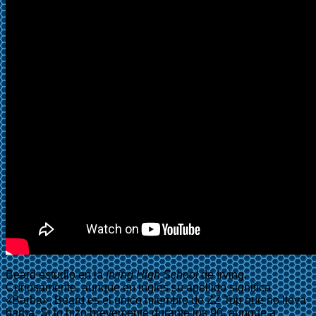
Beard estudió en la
Irving High School
de Irving.
Curiosamente, aunque en inglés su apellido significa
«Barba», Beard es el único miembro de ZZ Top que no lleva
barba. Si lo hizo brevemente durante los 90, aunque a