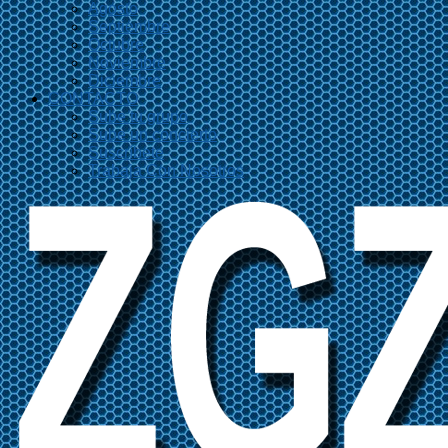
Agosto
Septiembre
Octubre
Noviembre
Diciembre
CONTACTO
Sube tu grupo
Sube un concierto
Suscríbete
Trabaja Con Nosotros