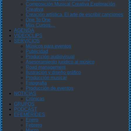
Composición Musical Creativa Exploración
Creativa
Creación artística. El arte de escribir canciones
One To One
Más Cursos…
AGENDA
VIDEOCLIPS
SERVICIOS
Músicos para eventos
Publicidad
Producción audiovisual
Asesoramiento jurídico al músico
Road management
Ilustración y diseño gráfico
Producción musical
Fotografía
Producción de eventos
NOTICIAS
Crónicas
GRUPOS
PODCAST
EFEMÉRIDES
Enero
Febrero
Marzo