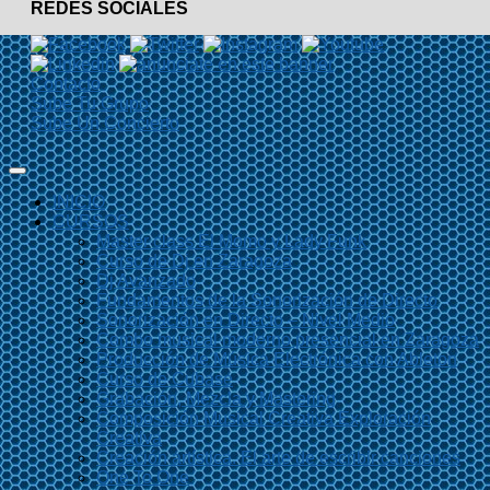
REDES SOCIALES
Contacto
Sube Tu Grupo
Sube Un Concierto
INICIO
CURSOS
Master class El Momo y Lady Funk
Curso de Dj en Zaragoza
Dj Avanzado
Fundamentos de la Sonorización de Directo
Sonorización en Directo – Nivel Medio
Combo musical moderno presencial en Zaragoza
Producción de Música Electrónica con Ableton
Curso de Cubase
Grabación, Mezcla y Mastering
Composición Musical Creativa Exploración
Creativa
Creación artística. El arte de escribir canciones
One To One