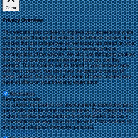
Cerrar
Privacy Overview
This website uses cookies to improve your experience while
you navigate through the website. Out of these cookies, the
cookies that are categorized as necessary are stored on your
browser as they are essential for the working of basic
functionalities of the website. We also use third-party cookies
that help us analyze and understand how you use this
website. These cookies will be stored in your browser only
with your consent. You also have the option to opt-out of
these cookies. But opting out of some of these cookies may
have an effect on your browsing experience.
Necesarias
Necesarias
Siempre activado
Las cookies necesarias son absolutamente esenciales para
que el sitio web funcione correctamente. Esta categoría solo
incluye cookies que garantizan funcionalidades básicas y
características de seguridad del sitio web. Estas cookies no
almacenan ninguna información personal.
No-necesarias