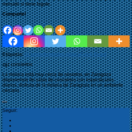
menudo si tiene bigote.
Comparte!
Etiquetas:
11 junio
efemérides música
Frank Beard
zgz conciertos
La música está muy cerca de nosotros, en Zaragoza
disponemos de salas de conciertos con espectáculos
diarios, disfruta de la música de Zaragoza en un ambiente
cercano.
Seguir: