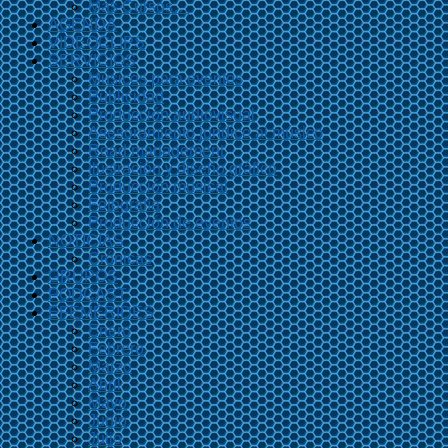
Más Cursos…
AGENDA
VIDEOCLIPS
SERVICIOS
Músicos para eventos
Publicidad
Producción audiovisual
Asesoramiento jurídico al músico
Road management
Ilustración y diseño gráfico
Producción musical
Fotografía
Producción de eventos
NOTICIAS
Crónicas
GRUPOS
PODCAST
EFEMÉRIDES
Enero
Febrero
Marzo
Abril
Mayo
Junio
Julio