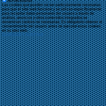
No-necesarias
Las cookies que pueden no ser particularmente necesarias
para que el sitio web funcione y se utilizan específicamente
para recopilar datos personales del usuario a través de
análisis, anuncios y otros contenidos integrados se
denominan cookies no necesarias. Es obligatorio obtener el
consentimiento del usuario antes de ejecutar estas cookies
en su sitio web.
GUARDAR Y ACEPTAR