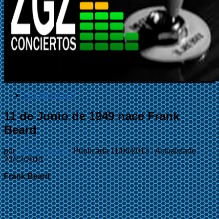
EFEMÉRIDES
11 de Junio de 1949 nace Frank
Beard
por
zgz conciertos
· Publicada
11/06/2013
· Actualizado
23/12/2013
Frank Beard