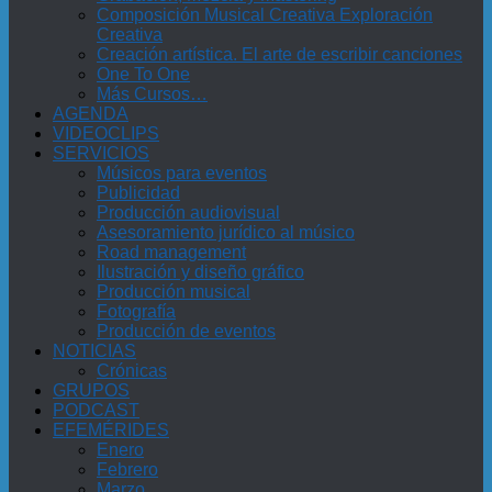
Composición Musical Creativa Exploración
Creativa
Creación artística. El arte de escribir canciones
One To One
Más Cursos…
AGENDA
VIDEOCLIPS
SERVICIOS
Músicos para eventos
Publicidad
Producción audiovisual
Asesoramiento jurídico al músico
Road management
Ilustración y diseño gráfico
Producción musical
Fotografía
Producción de eventos
NOTICIAS
Crónicas
GRUPOS
PODCAST
EFEMÉRIDES
Enero
Febrero
Marzo