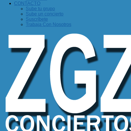
CONTACTO
Sube tu grupo
Sube un concierto
Suscríbete
Trabaja Con Nosotros