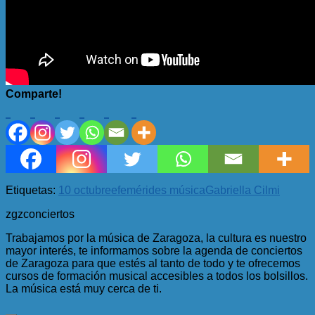
Comparte!
Etiquetas:
10 octubre
efemérides música
Gabriella Cilmi
zgzconciertos
Trabajamos por la música de Zaragoza, la cultura es nuestro
mayor interés, te informamos sobre la agenda de conciertos
de Zaragoza para que estés al tanto de todo y te ofrecemos
cursos de formación musical accesibles a todos los bolsillos.
La música está muy cerca de ti.