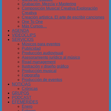
Grabación, Mezcla y Mastering
Composición Musical Creativa Exploración
Creativa
Creación artística. El arte de escribir canciones
One To One
Más Cursos…
AGENDA
VIDEOCLIPS
SERVICIOS
Músicos para eventos
Publicidad
Producción audiovisual
Asesoramiento jurídico al músico
Road management
Ilustración y diseño gráfico
Producción musical
Fotografía
Producción de eventos
NOTICIAS
Crónicas
GRUPOS
PODCAST
EFEMÉRIDES
Enero
Febrero