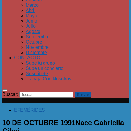
Marzo
Abril
Mayo
Junio
Julio
Agosto
Septiembre
Octubre
Noviembre
Diciembre
CONTACTO
Sube tu grupo
Sube un concierto
Suscríbete
Trabaja Con Nosotros
Buscar:
EFEMÉRIDES
10 DE OCTUBRE 1991Nace Gabriella
Cilmi