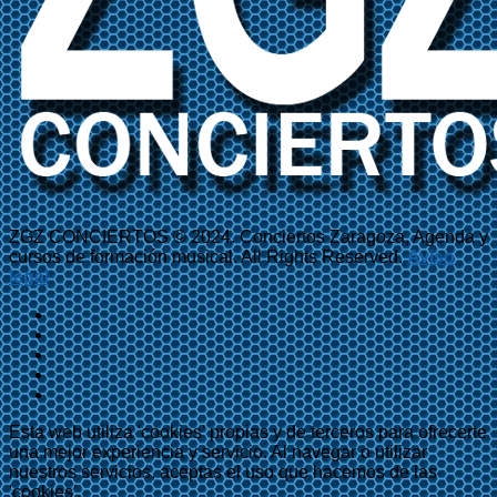
ZGZ CONCIERTOS © 2024. Conciertos Zaragoza, Agenda y
cursos de formación musical. All Rights Reserved.
Aviso
legal
Esta web utiliza 'cookies' propias y de terceros para ofrecerte
una mejor experiencia y servicio. Al navegar o utilizar
nuestros servicios, aceptas el uso que hacemos de las
'cookies'.