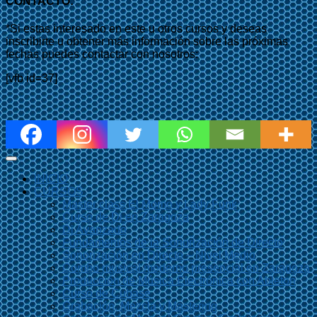
CONTACTO:
*Si estas interesado en este u otros cursos y deseas
inscribirte u obtener más información sobre las próximas
fechas puedes contactar con nosotros:
[vfb id=37]
INICIO
CURSOS
Master class El Momo y Lady Funk
Curso de Dj en Zaragoza
Dj Avanzado
Fundamentos de la Sonorización de Directo
Sonorización en Directo – Nivel Medio
Combo musical moderno presencial en Zaragoza
Producción de Música Electrónica con Ableton
Curso de Cubase
Grabación, Mezcla y Mastering