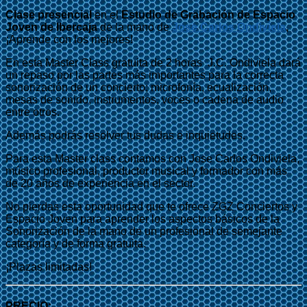
Clase presencial
en el
Estudio de Grabación de Espacio
Joven de Ibercaja
de la mano de
Jose Carlos Ondiviela
,
¡Aprende con los mejores!
En esta Master Class gratuita de 2 horas J.C. Ondiviela dará
un repaso por las partes más importantes para la correcta
sonorización de un concierto; microfonía, ecualización,
mesas de sonido, instrumentos, voces o cadena de audio
entre otros.
Además podrás resolver tus dudas e inquietudes.
Para esta Master class contamos con Jose Carlos Ondiviela,
músico profesional, productor musical y formador con más
de 20 años de experiencia en el sector.
No pierdas esta oportunidad que te ofrece ZGZ Conciertos y
Espacio Joven para aprender los aspectos básicos de la
Sonorización de la mano de un profesional de semejante
categoría y de forma gratuita.
¡Plazas limitadas!
PRECIO: