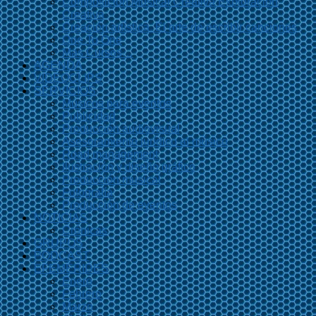
Composición Musical Creativa Exploración
Creativa
Creación artística. El arte de escribir canciones
One To One
Más Cursos…
AGENDA
VIDEOCLIPS
SERVICIOS
Músicos para eventos
Publicidad
Producción audiovisual
Asesoramiento jurídico al músico
Road management
Ilustración y diseño gráfico
Producción musical
Fotografía
Producción de eventos
NOTICIAS
Crónicas
GRUPOS
PODCAST
EFEMÉRIDES
Enero
Febrero
Marzo