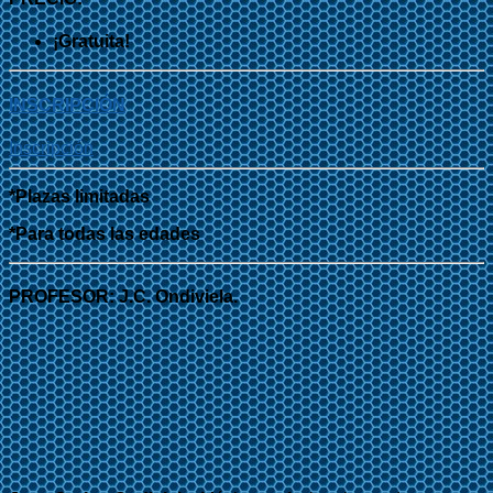
¡Gratuita!
INSCRIPCIÓN
Inscripción
*Plazas limitadas
*Para todas las edades
PROFESOR: J.C. Ondiviela.