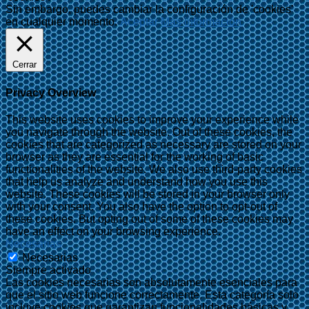
Sin embargo, puedes cambiar la configuración de 'cookies'
en cualquier momento.
Aceptar
Más información
Cerrar
Privacy Overview
This website uses cookies to improve your experience while
you navigate through the website. Out of these cookies, the
cookies that are categorized as necessary are stored on your
browser as they are essential for the working of basic
functionalities of the website. We also use third-party cookies
that help us analyze and understand how you use this
website. These cookies will be stored in your browser only
with your consent. You also have the option to opt-out of
these cookies. But opting out of some of these cookies may
have an effect on your browsing experience.
Necesarias
Necesarias
Siempre activado
Las cookies necesarias son absolutamente esenciales para
que el sitio web funcione correctamente. Esta categoría solo
incluye cookies que garantizan funcionalidades básicas y