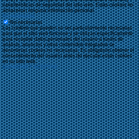
características de seguridad del sitio web. Estas cookies no
almacenan ninguna información personal.
No-necesarias
No-necesarias
Las cookies que pueden no ser particularmente necesarias
para que el sitio web funcione y se utilizan específicamente
para recopilar datos personales del usuario a través de
análisis, anuncios y otros contenidos integrados se
denominan cookies no necesarias. Es obligatorio obtener el
consentimiento del usuario antes de ejecutar estas cookies
en su sitio web.
GUARDAR Y ACEPTAR