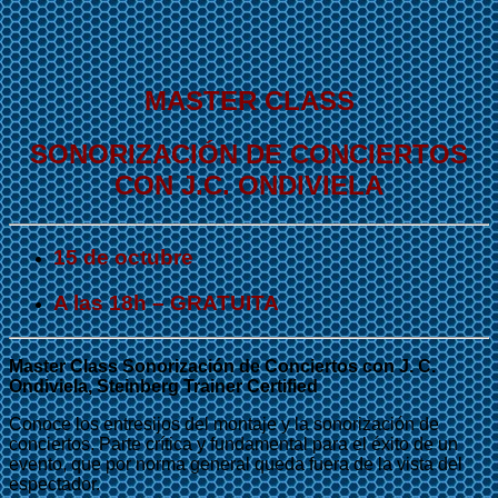
MASTER CLASS
SONORIZACIÓN DE CONCIERTOS
CON J.C. ONDIVIELA
15 de octubre
A las 18h – GRATUITA
Master Class Sonorización de Conciertos con J. C.
Ondiviela, Steinberg Trainer Certified
Conoce los entresijos del montaje y la sonorización de
conciertos. Parte crítica y fundamental para el éxito de un
evento, que por norma general queda fuera de la vista del
espectador.