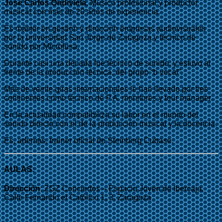
Jose Carlos Ondiviela.
Músico profesional y productor
musical con más de 20 años de experiencia.
Es máster en gestión y dirección empresas audiovisuales
por la universidad San Jorge de Zaragoza y técnico de
sonido por Microfusa.
Durante casi una década fue técnico de sonido, y estuvo al
frente de la producción técnica, del grupo “b vocal”.
Más de veinte giras internacionales le han llevado por tres
continentes como técnico de P.A, monitores y tour manager.
En la actualidad compatibiliza su labor en el mundo del
sonido directo con el de la producción musical y la docencia.
Es, además, trainer oficial de Steinberg Cubase.
AULAS:
Dirección
: ZGZ Conciertos – Espacio Joven de Ibercaja,
Calle Fernando el Católico 1, 3, Zaragoza