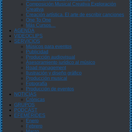
Composición Musical Creativa Exploración
Creativa
Creación artística. El arte de escribir canciones
One To One
Más Cursos…
AGENDA
VIDEOCLIPS
SERVICIOS
Músicos para eventos
Publicidad
Producción audiovisual
Asesoramiento jurídico al músico
Road management
Ilustración y diseño gráfico
Producción musical
Fotografía
Producción de eventos
NOTICIAS
Crónicas
GRUPOS
PODCAST
EFEMÉRIDES
Enero
Febrero
Marzo