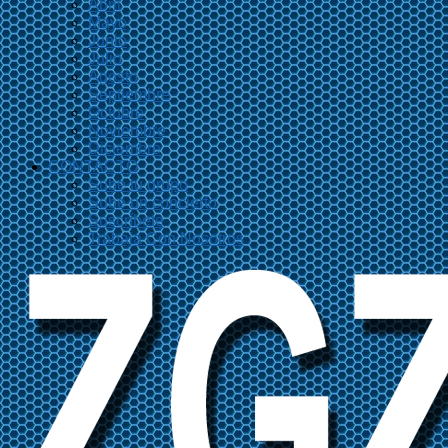
Abril
Mayo
Junio
Julio
Agosto
Septiembre
Octubre
Noviembre
Diciembre
CONTACTO
Sube tu grupo
Sube un concierto
Suscríbete
Trabaja Con Nosotros