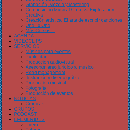
Grabación, Mezcla y Mastering
Composición Musical Creativa Exploración
Creativa
Creación artística. El arte de escribir canciones
One To One
Más Cursos…
AGENDA
VIDEOCLIPS
SERVICIOS
Músicos para eventos
Publicidad
Producción audiovisual
Asesoramiento jurídico al músico
Road management
Ilustración y diseño gráfico
Producción musical
Fotografía
Producción de eventos
NOTICIAS
Crónicas
GRUPOS
PODCAST
EFEMÉRIDES
Enero
Febrero