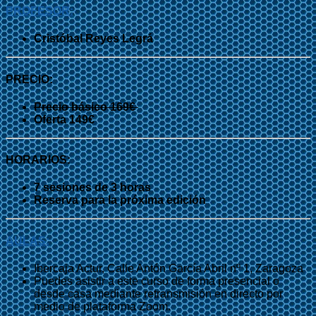
PROFESOR:
Cristóbal Reyes Legrá
PRECIO:
Precio básico 169€
Oferta 149€
HORARIOS:
7 sesiones de 3 horas
Reserva para la próxima edición
AULAS:
Ibercaja Actur, Calle Antón García Abril nº 1, Zaragoza
Puedes asistir a este curso de forma presencial o
desde casa mediante retransmisión en directo por
medio de plataforma Zoom.