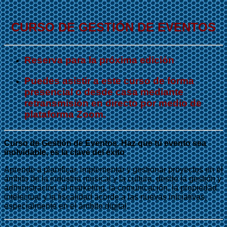
CURSO DE GESTIÓN DE EVENTOS
Reserva para la próxima edición
Puedes asistir a este curso de forma
presencial o desde casa mediante
retransmisión en directo por medio de
plataforma Zoom.
Curso de Gestión de Eventos. Haz que tú evento sea
inolvidable, es la clave del éxito
Aprende a planificar, implementar y gestionar proyectos en el
ámbito de la industria musical y la cultura, desde la gestión y
administración, al marketing, la comunicación, la propiedad
intelectual y la fiscalidad acorde a las nuevas iniciativas,
especialmente en el ámbito digital.