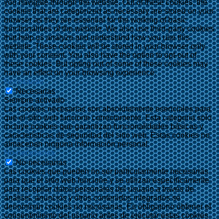
you navigate through the website. Out of these cookies, the
cookies that are categorized as necessary are stored on your
browser as they are essential for the working of basic
functionalities of the website. We also use third-party cookies
that help us analyze and understand how you use this
website. These cookies will be stored in your browser only
with your consent. You also have the option to opt-out of
these cookies. But opting out of some of these cookies may
have an effect on your browsing experience.
Necesarias
Necesarias
Siempre activado
Las cookies necesarias son absolutamente esenciales para
que el sitio web funcione correctamente. Esta categoría solo
incluye cookies que garantizan funcionalidades básicas y
características de seguridad del sitio web. Estas cookies no
almacenan ninguna información personal.
No-necesarias
No-necesarias
Las cookies que pueden no ser particularmente necesarias
para que el sitio web funcione y se utilizan específicamente
para recopilar datos personales del usuario a través de
análisis, anuncios y otros contenidos integrados se
denominan cookies no necesarias. Es obligatorio obtener el
consentimiento del usuario antes de ejecutar estas cookies