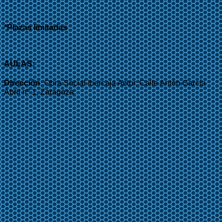
*Plazas limitadas
AULAS:
Dirección
: Obra Social Ibercaja Actur, Calle Antón García
Abril nº 1, Zaragoza