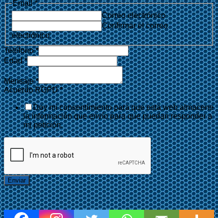
Acuerdo
Email
*
RGPD
Correo electrónico
Edad
Confirmar el correo
electrónico
Teléfono
*
Edad
*
Mensaje
*
Acuerdo RGPD
*
Doy mi consentimiento para que esta web almacene
la información que envío para que puedan responder a
mi petición.
Enviar