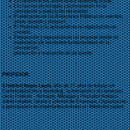
La comunicación, publicidad y Marketing actual.
Las nuevas tecnologías y la innovación en la
concepción y realización del evento.
Planificación de las Relaciones Públicas en eventos,
antes, durante y después.
El Protocolo y su aplicación en la organización de
eventos.
Preparación y exposición de un proyecto donde se
materialice los elementos fundamentales en la
concepción,
planeación y realización de un evento.
PROFESOR
:
Cristóbal Reyes Legrá.
Más de 25 años de trabajo en
Comercialización y Marketing, la formación y los servicios;
como Profesor – formador, Mánager y Productor Artístico,
Administrativo, Gestor y Director de Empresas, Organización
y participación en importantes eventos en diferentes países.