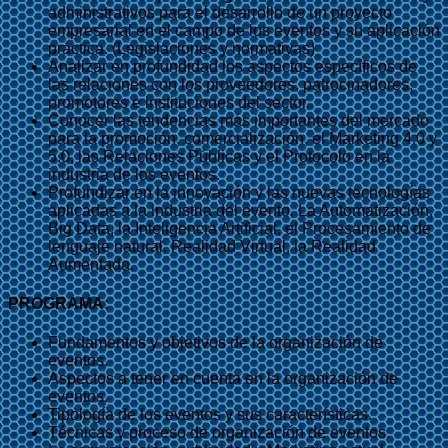
administrativos para el desarrollo de un proyecto
empresarial en el campo de los eventos y su aplicación
práctica. (Legislaciones y normativas)
Analizar en profundidad los aspectos específicos de
las relaciones con los proveedores, patrocinadores,
promotores e instituciones del sector.
Conocer las tendencias más importantes del mercado
para la promoción, comercialización, el Marketing 4.0 y
5.0, las Relaciones Públicas y el Protocolo en la
industria de los eventos.
Profundizar en la innovación y las nuevas tecnologías
aplicadas a la industria del evento. La Automatización,
Big Data, la Inteligencia Artificial, el Procesamiento de
lenguaje natural, Realidad Virtual, la Realidad
Aumentada.
PROGRAMA:
Fundamentos y objetivos de la organización de
eventos.
Aspectos a tener en cuenta en la organización de
eventos.
Tipología de los eventos y sus características.
Técnicas y proceso de organización de eventos.