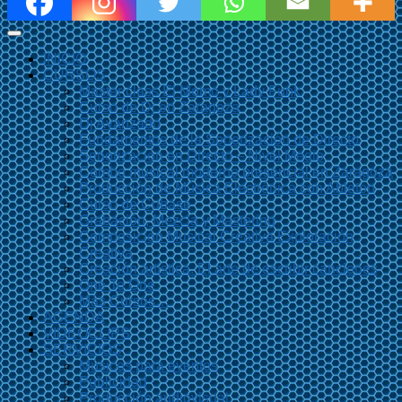
INICIO
CURSOS
Master class El Momo y Lady Funk
Curso de Dj en Zaragoza
Dj Avanzado
Fundamentos de la Sonorización de Directo
Sonorización en Directo – Nivel Medio
Combo musical moderno presencial en Zaragoza
Producción de Música Electrónica con Ableton
Curso de Cubase
Grabación, Mezcla y Mastering
Composición Musical Creativa Exploración
Creativa
Creación artística. El arte de escribir canciones
One To One
Más Cursos…
AGENDA
VIDEOCLIPS
SERVICIOS
Músicos para eventos
Publicidad
Producción audiovisual