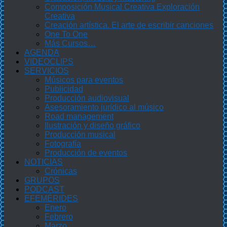
Composición Musical Creativa Exploración
Creativa
Creación artística. El arte de escribir canciones
One To One
Más Cursos…
AGENDA
VIDEOCLIPS
SERVICIOS
Músicos para eventos
Publicidad
Producción audiovisual
Asesoramiento jurídico al músico
Road management
Ilustración y diseño gráfico
Producción musical
Fotografía
Producción de eventos
NOTICIAS
Crónicas
GRUPOS
PODCAST
EFEMÉRIDES
Enero
Febrero
Marzo