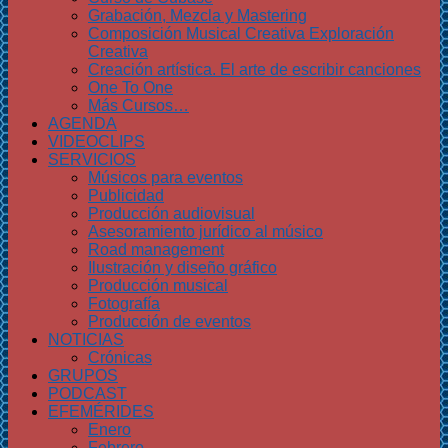
Grabación, Mezcla y Mastering
Composición Musical Creativa Exploración
Creativa
Creación artística. El arte de escribir canciones
One To One
Más Cursos…
AGENDA
VIDEOCLIPS
SERVICIOS
Músicos para eventos
Publicidad
Producción audiovisual
Asesoramiento jurídico al músico
Road management
Ilustración y diseño gráfico
Producción musical
Fotografía
Producción de eventos
NOTICIAS
Crónicas
GRUPOS
PODCAST
EFEMÉRIDES
Enero
Febrero