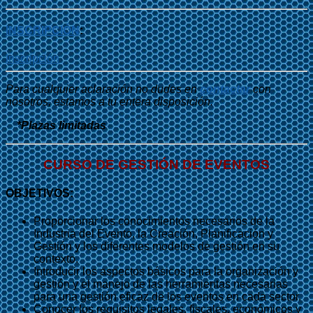
INSCRIPCIÓN
:
Inscripción
Para cualquier aclaración no dudes en
contactar
con
nosotros, estamos a tu entera disposición.
*Plazas limitadas
CURSO DE GESTIÓN DE EVENTOS
OBJETIVOS:
Proporcionar los conocimientos necesarios de la
Industria del Evento, la Creación, Planificación y
Gestión y los diferentes modelos de gestión en su
contexto.
Introducir los aspectos básicos para la organización y
gestión y el manejo de las herramientas necesarias
para una gestión eficaz de los eventos en cada sector.
Conocer los requisitos legales, fiscales, económicos y