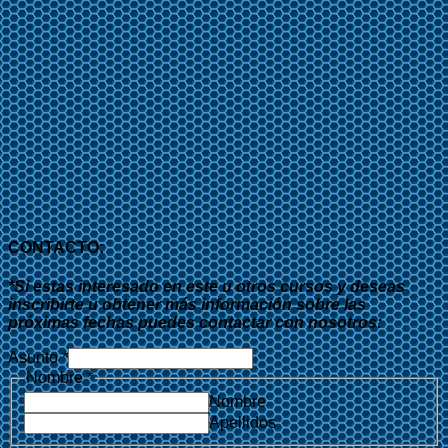
CONTACTO:
*Si estas interesado en este u otros cursos y deseas
inscribirte u obtener más información sobre las
próximas fechas puedes contactar con nosotros:
Asunto
*
Nombre
*
Nombre
Apellidos