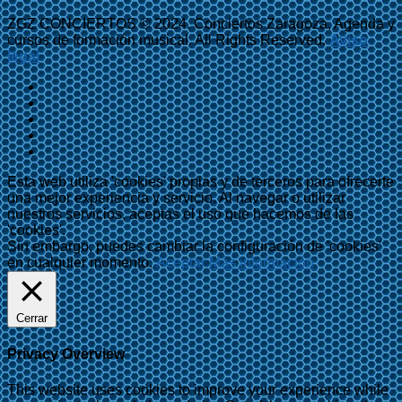
ZGZ CONCIERTOS © 2024. Conciertos Zaragoza, Agenda y
cursos de formación musical. All Rights Reserved.
Aviso
legal
Esta web utiliza 'cookies' propias y de terceros para ofrecerte
una mejor experiencia y servicio. Al navegar o utilizar
nuestros servicios, aceptas el uso que hacemos de las
'cookies'.
Sin embargo, puedes cambiar la configuración de 'cookies'
en cualquier momento.
Aceptar
Más información
Cerrar
Privacy Overview
This website uses cookies to improve your experience while