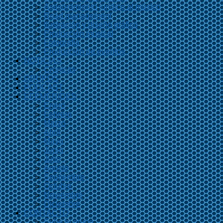
Asesoramiento jurídico al músico
Road management
Ilustración y diseño gráfico
Producción musical
Fotografía
Producción de eventos
NOTICIAS
Crónicas
GRUPOS
PODCAST
EFEMÉRIDES
Enero
Febrero
Marzo
Abril
Mayo
Junio
Julio
Agosto
Septiembre
Octubre
Noviembre
Diciembre
CONTACTO
Sube tu grupo