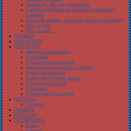
Grabación, Mezcla y Mastering
Composición Musical Creativa Exploración
Creativa
Creación artística. El arte de escribir canciones
One To One
Más Cursos…
AGENDA
VIDEOCLIPS
SERVICIOS
Músicos para eventos
Publicidad
Producción audiovisual
Asesoramiento jurídico al músico
Road management
Ilustración y diseño gráfico
Producción musical
Fotografía
Producción de eventos
NOTICIAS
Crónicas
GRUPOS
PODCAST
EFEMÉRIDES
Enero
Febrero