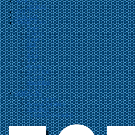
NOTICIAS
Crónicas
GRUPOS
PODCAST
EFEMÉRIDES
Enero
Febrero
Marzo
Abril
Mayo
Junio
Julio
Agosto
Septiembre
Octubre
Noviembre
Diciembre
CONTACTO
Sube tu grupo
Sube un concierto
Suscríbete
Trabaja Con Nosotros