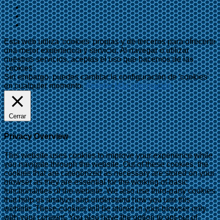
Esta web utiliza 'cookies' propias y de terceros para ofrecerte
una mejor experiencia y servicio. Al navegar o utilizar
nuestros servicios, aceptas el uso que hacemos de las
'cookies'.
Sin embargo, puedes cambiar la configuración de 'cookies'
en cualquier momento.
Aceptar
Más información
Cerrar
Privacy Overview
This website uses cookies to improve your experience while
you navigate through the website. Out of these cookies, the
cookies that are categorized as necessary are stored on your
browser as they are essential for the working of basic
functionalities of the website. We also use third-party cookies
that help us analyze and understand how you use this
website. These cookies will be stored in your browser only
with your consent. You also have the option to opt-out of