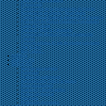
Curso de Dj en Zaragoza
Dj Avanzado
Fundamentos de la Sonorización de Directo
Sonorización en Directo – Nivel Medio
Combo musical moderno presencial en Zaragoza
Producción de Música Electrónica con Ableton
Curso de Cubase
Grabación, Mezcla y Mastering
Composición Musical Creativa Exploración
Creativa
Creación artística. El arte de escribir canciones
One To One
Más Cursos…
AGENDA
VIDEOCLIPS
SERVICIOS
Músicos para eventos
Publicidad
Producción audiovisual
Asesoramiento jurídico al músico
Road management
Ilustración y diseño gráfico
Producción musical
Fotografía
Producción de eventos