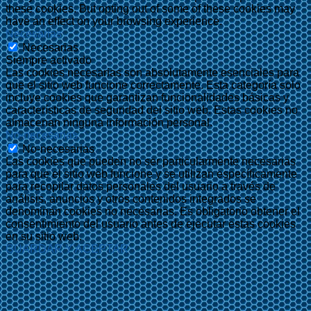
these cookies. But opting out of some of these cookies may
have an effect on your browsing experience.
Necesarias
Necesarias
Siempre activado
Las cookies necesarias son absolutamente esenciales para
que el sitio web funcione correctamente. Esta categoría solo
incluye cookies que garantizan funcionalidades básicas y
características de seguridad del sitio web. Estas cookies no
almacenan ninguna información personal.
No-necesarias
No-necesarias
Las cookies que pueden no ser particularmente necesarias
para que el sitio web funcione y se utilizan específicamente
para recopilar datos personales del usuario a través de
análisis, anuncios y otros contenidos integrados se
denominan cookies no necesarias. Es obligatorio obtener el
consentimiento del usuario antes de ejecutar estas cookies
en su sitio web.
GUARDAR Y ACEPTAR