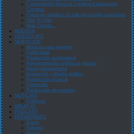
Composición Musical Creativa Exploración
Creativa
Creación artística. El arte de escribir canciones
One To One
Más Cursos…
AGENDA
VIDEOCLIPS
SERVICIOS
Músicos para eventos
Publicidad
Producción audiovisual
Asesoramiento jurídico al músico
Road management
Ilustración y diseño gráfico
Producción musical
Fotografía
Producción de eventos
NOTICIAS
Crónicas
GRUPOS
PODCAST
EFEMÉRIDES
Enero
Febrero
Marzo