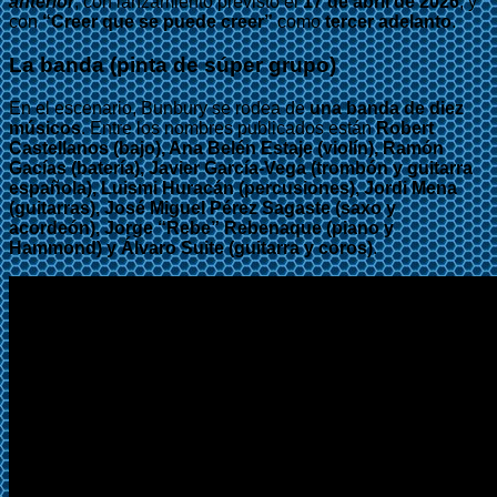
anterior
, con lanzamiento previsto el
17 de abril de 2026
, y
con
“Creer que se puede creer”
como
tercer adelanto
.
La banda (pinta de súper grupo)
En el escenario, Bunbury se rodea de
una banda de diez
músicos
. Entre los nombres publicados están
Robert
Castellanos (bajo), Ana Belén Estaje (violín), Ramón
Gacías (batería), Javier García-Vega (trombón y guitarra
española), Luismi Huracán (percusiones), Jordi Mena
(guitarras), José Miguel Pérez Sagaste (saxo y
acordeón), Jorge “Rebe” Rebenaque (piano y
Hammond) y Álvaro Suite (guitarra y coros)
.