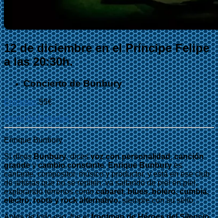
12 de diciembre en el Príncipe Felipe
a las 20:30h.
Concierto de Bunbury
Entradas:
55€
Venta De Entradas
Enrique Bunbury
Si dices
Bunbury
, dices
voz con personalidad
,
canción
grande
y
cambio constante
.
Enrique Bunbury
es
cantante, compositor, músico y productor, y está en ese club
de artistas que no se repiten: va saltando de piel en piel,
explorando terrenos como
cabaret, blues, bolero, cumbia,
electro, roots y rock alternativo
, siempre con su sello.
Antes de todo eso, fue el
frontman de Héroes del Silencio
,