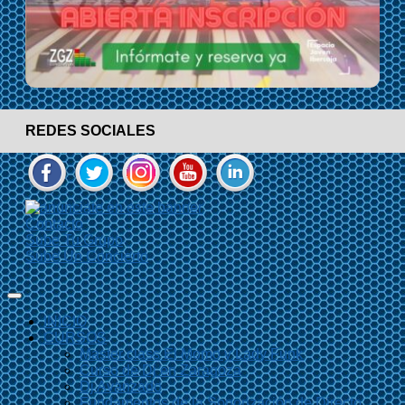
REDES SOCIALES
Contacto
Sube Tu Grupo
Sube Un Concierto
INICIO
CURSOS
Master class El Momo y Lady Funk
Curso de Dj en Zaragoza
Dj Avanzado
Fundamentos de la Sonorización de Directo