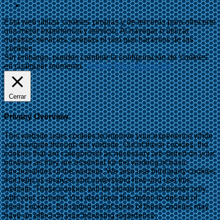
Esta web utiliza 'cookies' propias y de terceros para ofrecerte
una mejor experiencia y servicio. Al navegar o utilizar
nuestros servicios, aceptas el uso que hacemos de las
'cookies'.
Sin embargo, puedes cambiar la configuración de 'cookies'
en cualquier momento.
Aceptar
Más información
Cerrar
Privacy Overview
This website uses cookies to improve your experience while
you navigate through the website. Out of these cookies, the
cookies that are categorized as necessary are stored on your
browser as they are essential for the working of basic
functionalities of the website. We also use third-party cookies
that help us analyze and understand how you use this
website. These cookies will be stored in your browser only
with your consent. You also have the option to opt-out of
these cookies. But opting out of some of these cookies may
have an effect on your browsing experience.