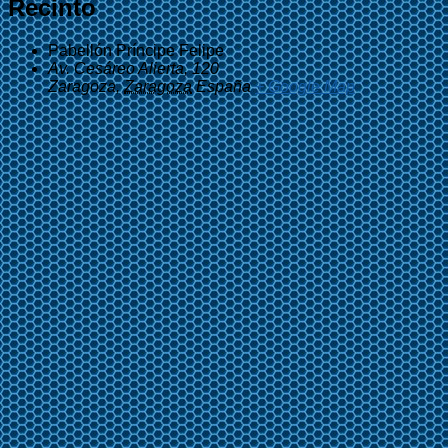
Recinto
Pabellón Príncipe Felipe
Av. Cesáreo Alierta, 120
Zaragoza
,
Zaragoza
España
+ Google Map