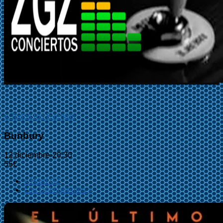
« Todos los Eventos
Bunbury
12 diciembre-20:30
55€
«
Hard GZ
Los Delinqüentes
»