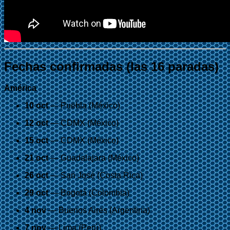
Fechas confirmadas (las 16 paradas)
América
10 oct
— Puebla (México)
12 oct
— CDMX (México)
15 oct
— CDMX (México)
21 oct
— Guadalajara (México)
26 oct
— San José (Costa Rica)
29 oct
— Bogotá (Colombia)
4 nov
— Buenos Aires (Argentina)
7 nov
— Lima (Perú)