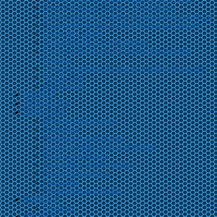
Sonorización en Directo – Nivel Medio
Combo musical moderno presencial en Zaragoza
Producción de Música Electrónica con Ableton
Curso de Cubase
Grabación, Mezcla y Mastering
Composición Musical Creativa Exploración
Creativa
Creación artística. El arte de escribir canciones
One To One
Más Cursos…
AGENDA
VIDEOCLIPS
SERVICIOS
Músicos para eventos
Publicidad
Producción audiovisual
Asesoramiento jurídico al músico
Road management
Ilustración y diseño gráfico
Producción musical
Fotografía
Producción de eventos
NOTICIAS
Crónicas
GRUPOS