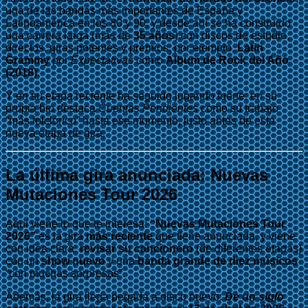
una de las bandas más importantes de España y
Latinoamérica en los 80 y 90, y desde ahí se ha construido
una carrera larga (más de
35 años
) con discos de estudio,
directos, giras potentes y premios: por ejemplo,
Latin
Grammy
por
Expectativas
como
Álbum de Rock del Año
(2018)
.
Y en su etapa reciente ha seguido jugando fuerte: en su
propia bio destaca
Cuentas Pendientes
como su trabajo
“más folclórico” hasta ese momento, justo antes de esta
nueva etapa de gira.
La última gira anunciada:
Nuevas
Mutaciones Tour 2026
Aquí viene lo que te interesa:
“Nuevas Mutaciones Tour
2026”
es la gira
más reciente
que tiene anunciada, y viene
con idea clara:
revisar su cancionero
(de diferentes etapas)
con un
show nuevo
y una
banda grande de diez músicos
“con muchas sorpresas”.
Además, la gira llega pegada a disco nuevo:
De un siglo