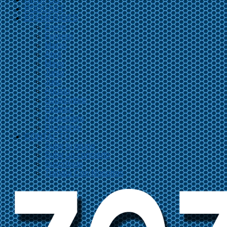
PODCAST
EFEMÉRIDES
Enero
Febrero
Marzo
Abril
Mayo
Junio
Julio
Agosto
Septiembre
Octubre
Noviembre
Diciembre
CONTACTO
Sube tu grupo
Sube un concierto
Suscríbete
Trabaja Con Nosotros