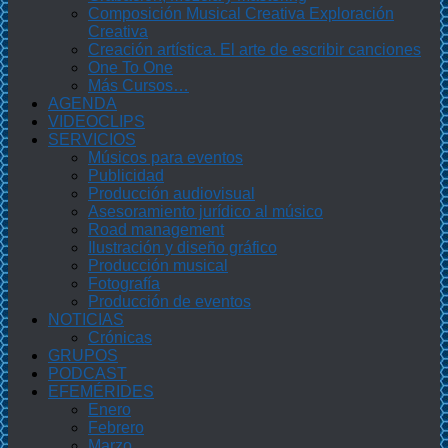
Composición Musical Creativa Exploración
Creativa
Creación artística. El arte de escribir canciones
One To One
Más Cursos…
AGENDA
VIDEOCLIPS
SERVICIOS
Músicos para eventos
Publicidad
Producción audiovisual
Asesoramiento jurídico al músico
Road management
Ilustración y diseño gráfico
Producción musical
Fotografía
Producción de eventos
NOTICIAS
Crónicas
GRUPOS
PODCAST
EFEMÉRIDES
Enero
Febrero
Marzo