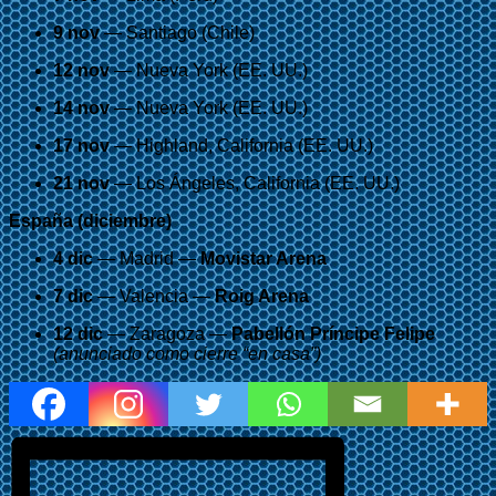
9 nov
— Santiago (Chile)
12 nov
— Nueva York (EE. UU.)
14 nov
— Nueva York (EE. UU.)
17 nov
— Highland, California (EE. UU.)
21 nov
— Los Ángeles, California (EE. UU.)
España (diciembre)
4 dic
— Madrid —
Movistar Arena
7 dic
— Valencia —
Roig Arena
12 dic
— Zaragoza —
Pabellón Príncipe Felipe
(anunciado como cierre “en casa”)