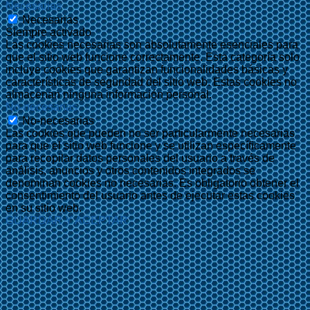
Necesarias
Necesarias
Siempre activado
Las cookies necesarias son absolutamente esenciales para
que el sitio web funcione correctamente. Esta categoría solo
incluye cookies que garantizan funcionalidades básicas y
características de seguridad del sitio web. Estas cookies no
almacenan ninguna información personal.
No-necesarias
No-necesarias
Las cookies que pueden no ser particularmente necesarias
para que el sitio web funcione y se utilizan específicamente
para recopilar datos personales del usuario a través de
análisis, anuncios y otros contenidos integrados se
denominan cookies no necesarias. Es obligatorio obtener el
consentimiento del usuario antes de ejecutar estas cookies
en su sitio web.
GUARDAR Y ACEPTAR