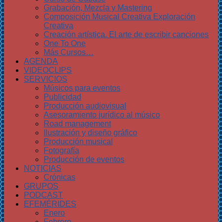
Grabación, Mezcla y Mastering
Composición Musical Creativa Exploración
Creativa
Creación artística. El arte de escribir canciones
One To One
Más Cursos…
AGENDA
VIDEOCLIPS
SERVICIOS
Músicos para eventos
Publicidad
Producción audiovisual
Asesoramiento jurídico al músico
Road management
Ilustración y diseño gráfico
Producción musical
Fotografía
Producción de eventos
NOTICIAS
Crónicas
GRUPOS
PODCAST
EFEMÉRIDES
Enero
Febrero