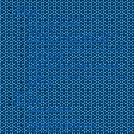
INICIO
CURSOS
Master class El Momo y Lady Funk
Curso de Dj en Zaragoza
Dj Avanzado
Fundamentos de la Sonorización de Directo
Sonorización en Directo – Nivel Medio
Combo musical moderno presencial en Zaragoza
Producción de Música Electrónica con Ableton
Curso de Cubase
Grabación, Mezcla y Mastering
Composición Musical Creativa Exploración
Creativa
Creación artística. El arte de escribir canciones
One To One
Más Cursos…
AGENDA
VIDEOCLIPS
SERVICIOS
Músicos para eventos
Publicidad
Producción audiovisual
Asesoramiento jurídico al músico
Road management