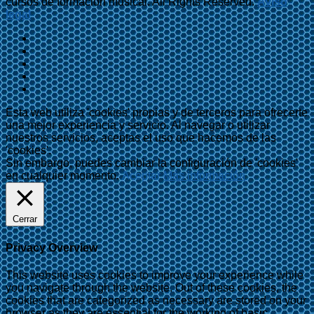
cursos de formación musical. All Rights Reserved.
Aviso
legal
Esta web utiliza 'cookies' propias y de terceros para ofrecerte
una mejor experiencia y servicio. Al navegar o utilizar
nuestros servicios, aceptas el uso que hacemos de las
'cookies'.
Sin embargo, puedes cambiar la configuración de 'cookies'
en cualquier momento.
Aceptar
Más información
Cerrar
Privacy Overview
This website uses cookies to improve your experience while
you navigate through the website. Out of these cookies, the
cookies that are categorized as necessary are stored on your
browser as they are essential for the working of basic