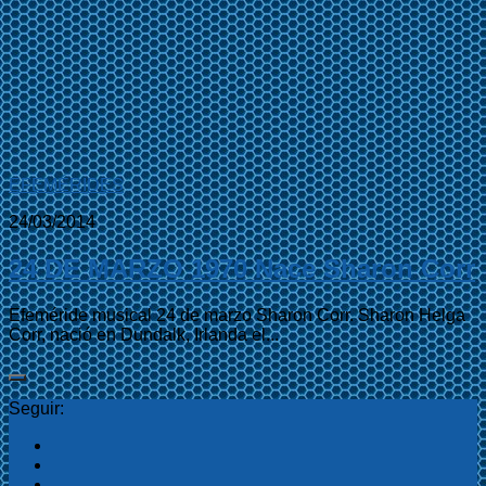
EFEMÉRIDES
24/03/2014
24 DE MARZO 1970 Nace Sharon Corr
Efeméride musical 24 de marzo Sharon Corr. Sharon Helga
Corr, nació en Dundalk, Irlanda el...
Seguir: