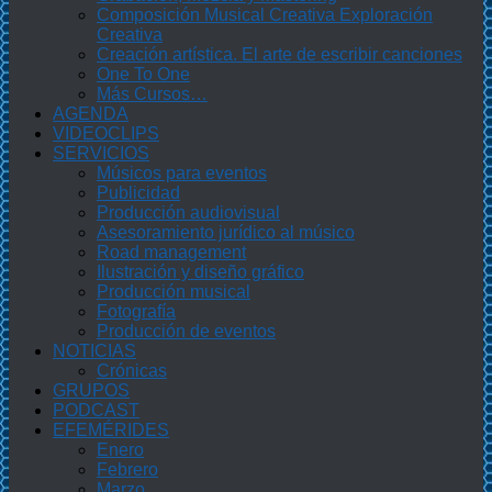
Composición Musical Creativa Exploración
Creativa
Creación artística. El arte de escribir canciones
One To One
Más Cursos…
AGENDA
VIDEOCLIPS
SERVICIOS
Músicos para eventos
Publicidad
Producción audiovisual
Asesoramiento jurídico al músico
Road management
Ilustración y diseño gráfico
Producción musical
Fotografía
Producción de eventos
NOTICIAS
Crónicas
GRUPOS
PODCAST
EFEMÉRIDES
Enero
Febrero
Marzo