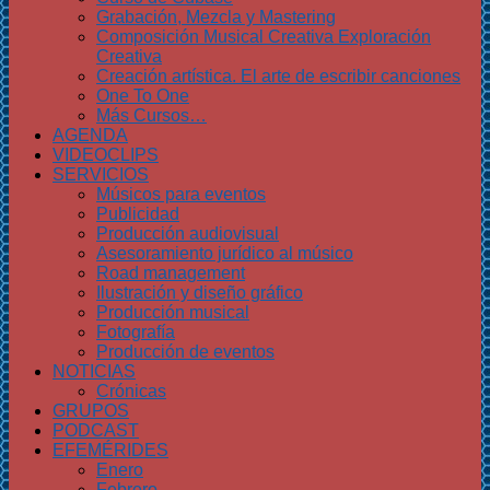
Grabación, Mezcla y Mastering
Composición Musical Creativa Exploración
Creativa
Creación artística. El arte de escribir canciones
One To One
Más Cursos…
AGENDA
VIDEOCLIPS
SERVICIOS
Músicos para eventos
Publicidad
Producción audiovisual
Asesoramiento jurídico al músico
Road management
Ilustración y diseño gráfico
Producción musical
Fotografía
Producción de eventos
NOTICIAS
Crónicas
GRUPOS
PODCAST
EFEMÉRIDES
Enero
Febrero