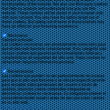
functionalities of the website. We also use third-party cookies
that help us analyze and understand how you use this
website. These cookies will be stored in your browser only
with your consent. You also have the option to opt-out of
these cookies. But opting out of some of these cookies may
have an effect on your browsing experience.
Necesarias
Necesarias
Siempre activado
Las cookies necesarias son absolutamente esenciales para
que el sitio web funcione correctamente. Esta categoría solo
incluye cookies que garantizan funcionalidades básicas y
características de seguridad del sitio web. Estas cookies no
almacenan ninguna información personal.
No-necesarias
No-necesarias
Las cookies que pueden no ser particularmente necesarias
para que el sitio web funcione y se utilizan específicamente
para recopilar datos personales del usuario a través de
análisis, anuncios y otros contenidos integrados se
denominan cookies no necesarias. Es obligatorio obtener el
consentimiento del usuario antes de ejecutar estas cookies
en su sitio web.
GUARDAR Y ACEPTAR