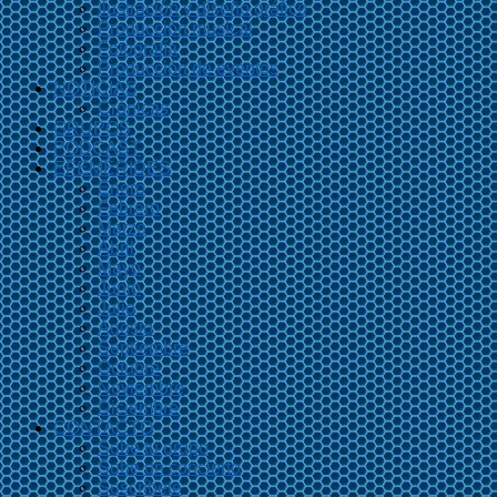
Ilustración y diseño gráfico
Producción musical
Fotografía
Producción de eventos
NOTICIAS
Crónicas
GRUPOS
PODCAST
EFEMÉRIDES
Enero
Febrero
Marzo
Abril
Mayo
Junio
Julio
Agosto
Septiembre
Octubre
Noviembre
Diciembre
CONTACTO
Sube tu grupo
Sube un concierto
Suscríbete