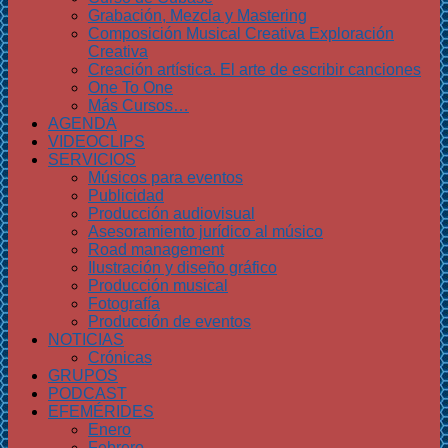
Grabación, Mezcla y Mastering
Composición Musical Creativa Exploración
Creativa
Creación artística. El arte de escribir canciones
One To One
Más Cursos…
AGENDA
VIDEOCLIPS
SERVICIOS
Músicos para eventos
Publicidad
Producción audiovisual
Asesoramiento jurídico al músico
Road management
Ilustración y diseño gráfico
Producción musical
Fotografía
Producción de eventos
NOTICIAS
Crónicas
GRUPOS
PODCAST
EFEMÉRIDES
Enero
Febrero