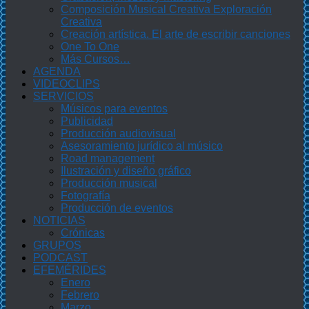
Composición Musical Creativa Exploración
Creativa
Creación artística. El arte de escribir canciones
One To One
Más Cursos…
AGENDA
VIDEOCLIPS
SERVICIOS
Músicos para eventos
Publicidad
Producción audiovisual
Asesoramiento jurídico al músico
Road management
Ilustración y diseño gráfico
Producción musical
Fotografía
Producción de eventos
NOTICIAS
Crónicas
GRUPOS
PODCAST
EFEMÉRIDES
Enero
Febrero
Marzo