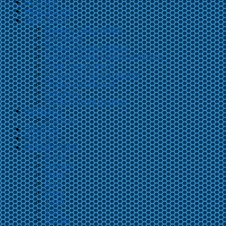
AGENDA
VIDEOCLIPS
SERVICIOS
Músicos para eventos
Publicidad
Producción audiovisual
Asesoramiento jurídico al músico
Road management
Ilustración y diseño gráfico
Producción musical
Fotografía
Producción de eventos
NOTICIAS
Crónicas
GRUPOS
PODCAST
EFEMÉRIDES
Enero
Febrero
Marzo
Abril
Mayo
Junio
Julio
Agosto