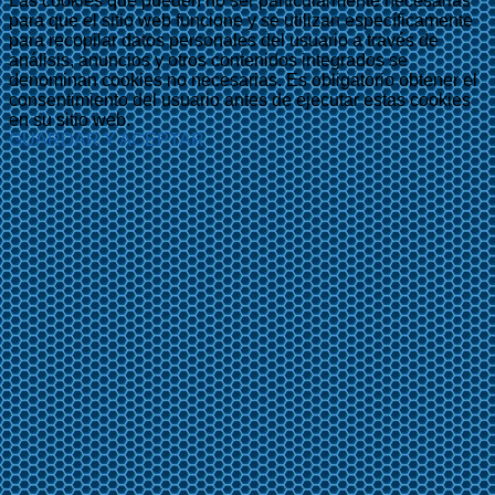
Las cookies que pueden no ser particularmente necesarias
para que el sitio web funcione y se utilizan específicamente
para recopilar datos personales del usuario a través de
análisis, anuncios y otros contenidos integrados se
denominan cookies no necesarias. Es obligatorio obtener el
consentimiento del usuario antes de ejecutar estas cookies
en su sitio web.
GUARDAR Y ACEPTAR