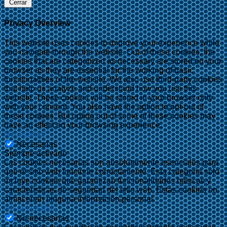
Cerrar
Privacy Overview
This website uses cookies to improve your experience while
you navigate through the website. Out of these cookies, the
cookies that are categorized as necessary are stored on your
browser as they are essential for the working of basic
functionalities of the website. We also use third-party cookies
that help us analyze and understand how you use this
website. These cookies will be stored in your browser only
with your consent. You also have the option to opt-out of
these cookies. But opting out of some of these cookies may
have an effect on your browsing experience.
Necesarias
Necesarias
Siempre activado
Las cookies necesarias son absolutamente esenciales para
que el sitio web funcione correctamente. Esta categoría solo
incluye cookies que garantizan funcionalidades básicas y
características de seguridad del sitio web. Estas cookies no
almacenan ninguna información personal.
No-necesarias
No-necesarias