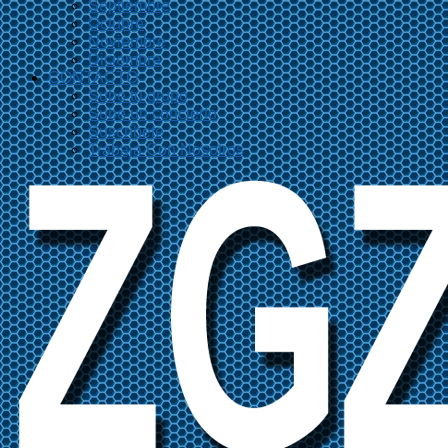
Septiembre
Octubre
Noviembre
Diciembre
CONTACTO
Sube tu grupo
Sube un concierto
Suscríbete
Trabaja Con Nosotros