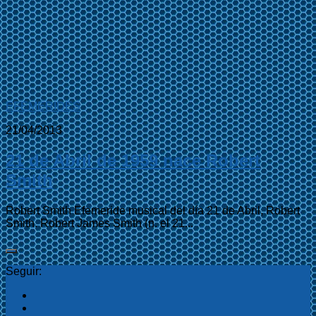
EFEMÉRIDES
21/04/2013
21 de Abril de 1959 nace Robert
Smith
Robert Smith Efemeride musical del día 21 de Abril, Robert
Smith. Robert James Smith (n. el 21...
Seguir: