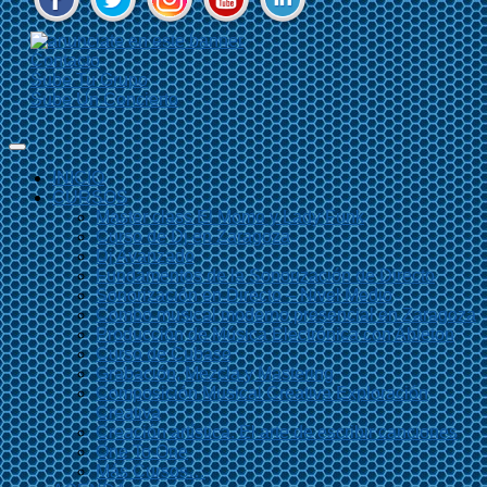
Contacto
Sube Tu Grupo
Sube Un Concierto
INICIO
CURSOS
Master class El Momo y Lady Funk
Curso de Dj en Zaragoza
Dj Avanzado
Fundamentos de la Sonorización de Directo
Sonorización en Directo – Nivel Medio
Combo musical moderno presencial en Zaragoza
Producción de Música Electrónica con Ableton
Curso de Cubase
Grabación, Mezcla y Mastering
Composición Musical Creativa Exploración
Creativa
Creación artística. El arte de escribir canciones
One To One
Más Cursos…