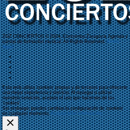
ZGZ CONCIERTOS © 2024. Conciertos Zaragoza, Agenda y
cursos de formación musical. All Rights Reserved.
Aviso
legal
Esta web utiliza 'cookies' propias y de terceros para ofrecerte
una mejor experiencia y servicio. Al navegar o utilizar
nuestros servicios, aceptas el uso que hacemos de las
'cookies'.
Sin embargo, puedes cambiar la configuración de 'cookies'
en cualquier momento.
Aceptar
Más información