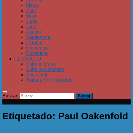
Marzo
Abril
Mayo
Junio
Julio
Agosto
Septiembre
Octubre
Noviembre
Diciembre
CONTACTO
Sube tu grupo
Sube un concierto
Suscríbete
Trabaja Con Nosotros
Buscar:
Etiquetado:
Paul Oakenfold