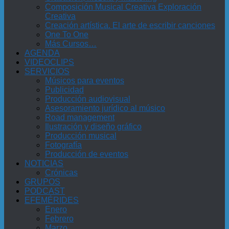
Composición Musical Creativa Exploración
Creativa
Creación artística. El arte de escribir canciones
One To One
Más Cursos…
AGENDA
VIDEOCLIPS
SERVICIOS
Músicos para eventos
Publicidad
Producción audiovisual
Asesoramiento jurídico al músico
Road management
Ilustración y diseño gráfico
Producción musical
Fotografía
Producción de eventos
NOTICIAS
Crónicas
GRUPOS
PODCAST
EFEMÉRIDES
Enero
Febrero
Marzo