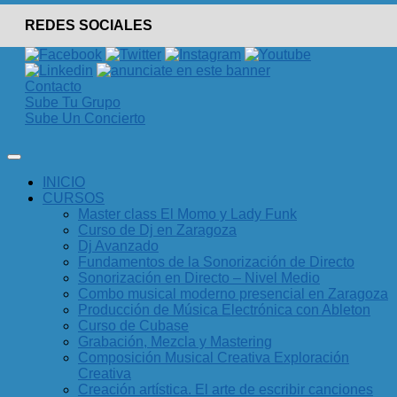
REDES SOCIALES
Contacto
Sube Tu Grupo
Sube Un Concierto
INICIO
CURSOS
Master class El Momo y Lady Funk
Curso de Dj en Zaragoza
Dj Avanzado
Fundamentos de la Sonorización de Directo
Sonorización en Directo – Nivel Medio
Combo musical moderno presencial en Zaragoza
Producción de Música Electrónica con Ableton
Curso de Cubase
Grabación, Mezcla y Mastering
Composición Musical Creativa Exploración
Creativa
Creación artística. El arte de escribir canciones