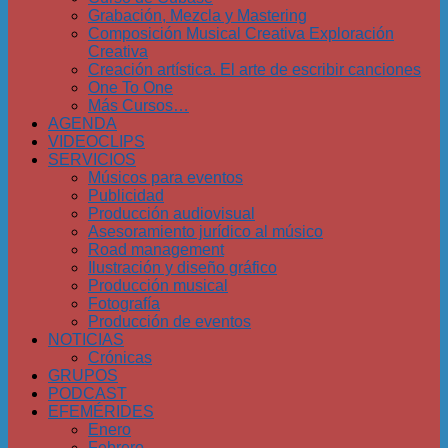
Grabación, Mezcla y Mastering
Composición Musical Creativa Exploración
Creativa
Creación artística. El arte de escribir canciones
One To One
Más Cursos…
AGENDA
VIDEOCLIPS
SERVICIOS
Músicos para eventos
Publicidad
Producción audiovisual
Asesoramiento jurídico al músico
Road management
Ilustración y diseño gráfico
Producción musical
Fotografía
Producción de eventos
NOTICIAS
Crónicas
GRUPOS
PODCAST
EFEMÉRIDES
Enero
Febrero