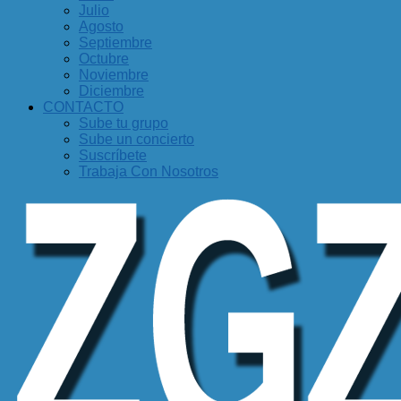
Julio
Agosto
Septiembre
Octubre
Noviembre
Diciembre
CONTACTO
Sube tu grupo
Sube un concierto
Suscríbete
Trabaja Con Nosotros