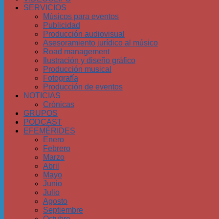
SERVICIOS
Músicos para eventos
Publicidad
Producción audiovisual
Asesoramiento jurídico al músico
Road management
Ilustración y diseño gráfico
Producción musical
Fotografía
Producción de eventos
NOTICIAS
Crónicas
GRUPOS
PODCAST
EFEMÉRIDES
Enero
Febrero
Marzo
Abril
Mayo
Junio
Julio
Agosto
Septiembre
Octubre