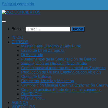
Saltar al contenido
Buscar:
INICIO
CURSOS
Master class El Momo y Lady Funk
Curso de Dj en Zaragoza
Dj Avanzado
Fundamentos de la Sonorización de Directo
Sonorización en Directo – Nivel Medio
Combo musical moderno presencial en Zaragoza
Producción de Música Electrónica con Ableton
Curso de Cubase
Grabación, Mezcla y Mastering
Composición Musical Creativa Exploración Creati
Creación artística. El arte de escribir canciones
One To One
Más Cursos…
AGENDA
VIDEOCLIPS