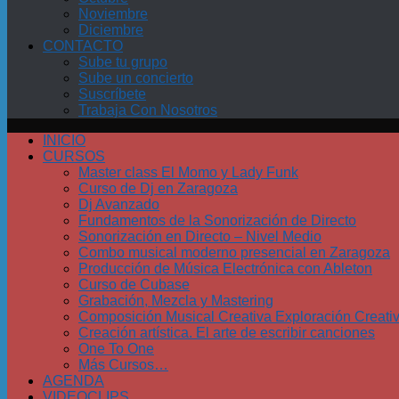
Noviembre
Diciembre
CONTACTO
Sube tu grupo
Sube un concierto
Suscríbete
Trabaja Con Nosotros
INICIO
CURSOS
Master class El Momo y Lady Funk
Curso de Dj en Zaragoza
Dj Avanzado
Fundamentos de la Sonorización de Directo
Sonorización en Directo – Nivel Medio
Combo musical moderno presencial en Zaragoza
Producción de Música Electrónica con Ableton
Curso de Cubase
Grabación, Mezcla y Mastering
Composición Musical Creativa Exploración Creati
Creación artística. El arte de escribir canciones
One To One
Más Cursos…
AGENDA
VIDEOCLIPS