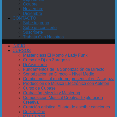
Octubre
Noviembre
Diciembre
CONTACTO
Sube tu grupo
Sube un concierto
Suscríbete
Trabaja Con Nosotros
INICIO
CURSOS
Master class El Momo y Lady Funk
Curso de Dj en Zaragoza
Dj Avanzado
Fundamentos de la Sonorización de Directo
Sonorización en Directo – Nivel Medio
Combo musical moderno presencial en Zaragoza
Producción de Música Electrónica con Ableton
Curso de Cubase
Grabación, Mezcla y Mastering
Composición Musical Creativa Exploración
Creativa
Creación artística. El arte de escribir canciones
One To One
Más Cursos…