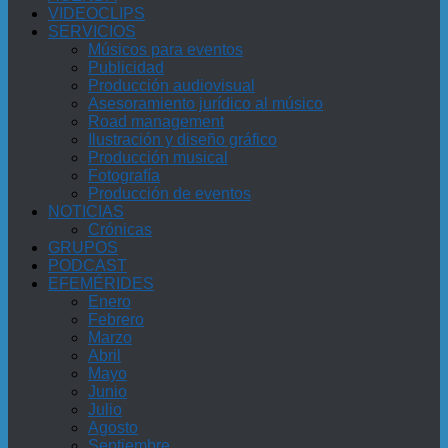
VIDEOCLIPS
SERVICIOS
Músicos para eventos
Publicidad
Producción audiovisual
Asesoramiento jurídico al músico
Road management
Ilustración y diseño gráfico
Producción musical
Fotografía
Producción de eventos
NOTICIAS
Crónicas
GRUPOS
PODCAST
EFEMÉRIDES
Enero
Febrero
Marzo
Abril
Mayo
Junio
Julio
Agosto
Septiembre