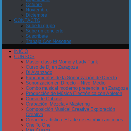
Octubre
Noviembre
Diciembre
CONTACTO
Sube tu grupo
Sube un concierto
Suscríbete
Trabaja Con Nosotros
INICIO
CURSOS
Master class El Momo y Lady Funk
Curso de Dj en Zaragoza
Dj Avanzado
Fundamentos de la Sonorización de Directo
Sonorización en Directo – Nivel Medio
Combo musical moderno presencial en Zaragoza
Producción de Música Electrónica con Ableton
Curso de Cubase
Grabación, Mezcla y Mastering
Composición Musical Creativa Exploración
Creativa
Creación artística. El arte de escribir canciones
One To One
Más Cursos…