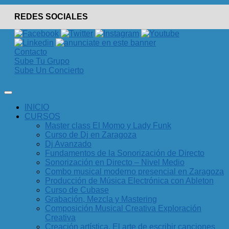
REDES SOCIALES
Contacto
Sube Tu Grupo
Sube Un Concierto
INICIO
CURSOS
Master class El Momo y Lady Funk
Curso de Dj en Zaragoza
Dj Avanzado
Fundamentos de la Sonorización de Directo
Sonorización en Directo – Nivel Medio
Combo musical moderno presencial en Zaragoza
Producción de Música Electrónica con Ableton
Curso de Cubase
Grabación, Mezcla y Mastering
Composición Musical Creativa Exploración
Creativa
Creación artística. El arte de escribir canciones