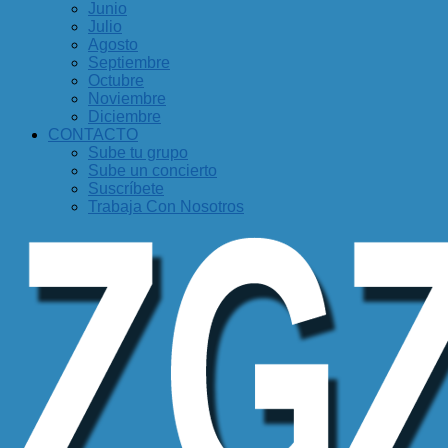
Junio
Julio
Agosto
Septiembre
Octubre
Noviembre
Diciembre
CONTACTO
Sube tu grupo
Sube un concierto
Suscríbete
Trabaja Con Nosotros