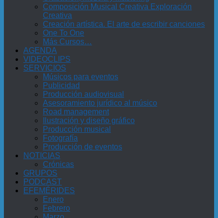
Composición Musical Creativa Exploración
Creativa
Creación artística. El arte de escribir canciones
One To One
Más Cursos…
AGENDA
VIDEOCLIPS
SERVICIOS
Músicos para eventos
Publicidad
Producción audiovisual
Asesoramiento jurídico al músico
Road management
Ilustración y diseño gráfico
Producción musical
Fotografía
Producción de eventos
NOTICIAS
Crónicas
GRUPOS
PODCAST
EFEMÉRIDES
Enero
Febrero
Marzo