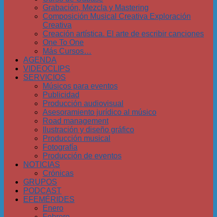
Grabación, Mezcla y Mastering
Composición Musical Creativa Exploración
Creativa
Creación artística. El arte de escribir canciones
One To One
Más Cursos…
AGENDA
VIDEOCLIPS
SERVICIOS
Músicos para eventos
Publicidad
Producción audiovisual
Asesoramiento jurídico al músico
Road management
Ilustración y diseño gráfico
Producción musical
Fotografía
Producción de eventos
NOTICIAS
Crónicas
GRUPOS
PODCAST
EFEMÉRIDES
Enero
Febrero