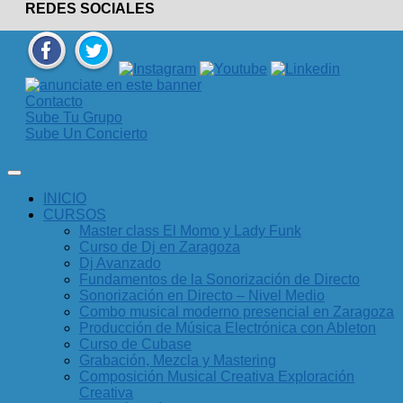
REDES SOCIALES
Contacto
Sube Tu Grupo
Sube Un Concierto
INICIO
CURSOS
Master class El Momo y Lady Funk
Curso de Dj en Zaragoza
Dj Avanzado
Fundamentos de la Sonorización de Directo
Sonorización en Directo – Nivel Medio
Combo musical moderno presencial en Zaragoza
Producción de Música Electrónica con Ableton
Curso de Cubase
Grabación, Mezcla y Mastering
Composición Musical Creativa Exploración
Creativa