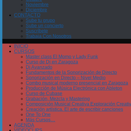
Noviembre
Diciembre
CONTACTO
Sube tu grupo
Sube un concierto
Suscríbete
Trabaja Con Nosotros
INICIO
CURSOS
Master class El Momo y Lady Funk
Curso de Dj en Zaragoza
Dj Avanzado
Fundamentos de la Sonorización de Directo
Sonorización en Directo – Nivel Medio
Combo musical moderno presencial en Zaragoza
Producción de Música Electrónica con Ableton
Curso de Cubase
Grabación, Mezcla y Mastering
Composición Musical Creativa Exploración Creati
Creación artística. El arte de escribir canciones
One To One
Más Cursos…
AGENDA
VIDEOCLIPS