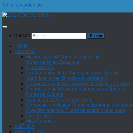
Saltar al contenido
Buscar:
INICIO
CURSOS
Master class El Momo y Lady Funk
Curso de Dj en Zaragoza
Dj Avanzado
Fundamentos de la Sonorización de Directo
Sonorización en Directo – Nivel Medio
Combo musical moderno presencial en Zaragoza
Producción de Música Electrónica con Ableton
Curso de Cubase
Grabación, Mezcla y Mastering
Composición Musical Creativa Exploración Creati
Creación artística. El arte de escribir canciones
One To One
Más Cursos…
AGENDA
VIDEOCLIPS