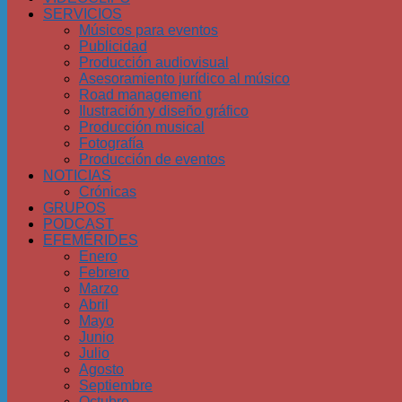
SERVICIOS
Músicos para eventos
Publicidad
Producción audiovisual
Asesoramiento jurídico al músico
Road management
Ilustración y diseño gráfico
Producción musical
Fotografía
Producción de eventos
NOTICIAS
Crónicas
GRUPOS
PODCAST
EFEMÉRIDES
Enero
Febrero
Marzo
Abril
Mayo
Junio
Julio
Agosto
Septiembre
Octubre