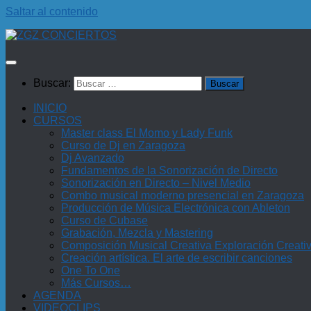
Saltar al contenido
Buscar:
INICIO
CURSOS
Master class El Momo y Lady Funk
Curso de Dj en Zaragoza
Dj Avanzado
Fundamentos de la Sonorización de Directo
Sonorización en Directo – Nivel Medio
Combo musical moderno presencial en Zaragoza
Producción de Música Electrónica con Ableton
Curso de Cubase
Grabación, Mezcla y Mastering
Composición Musical Creativa Exploración Creati
Creación artística. El arte de escribir canciones
One To One
Más Cursos…
AGENDA
VIDEOCLIPS