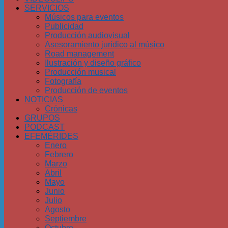
SERVICIOS
Músicos para eventos
Publicidad
Producción audiovisual
Asesoramiento jurídico al músico
Road management
Ilustración y diseño gráfico
Producción musical
Fotografía
Producción de eventos
NOTICIAS
Crónicas
GRUPOS
PODCAST
EFEMÉRIDES
Enero
Febrero
Marzo
Abril
Mayo
Junio
Julio
Agosto
Septiembre
Octubre