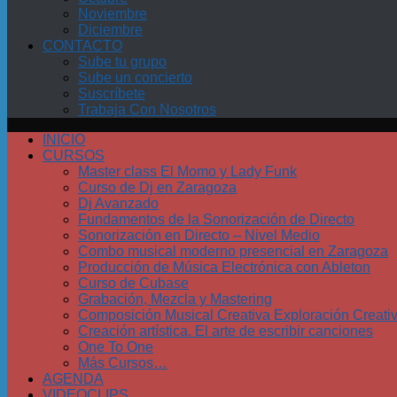
Noviembre
Diciembre
CONTACTO
Sube tu grupo
Sube un concierto
Suscríbete
Trabaja Con Nosotros
INICIO
CURSOS
Master class El Momo y Lady Funk
Curso de Dj en Zaragoza
Dj Avanzado
Fundamentos de la Sonorización de Directo
Sonorización en Directo – Nivel Medio
Combo musical moderno presencial en Zaragoza
Producción de Música Electrónica con Ableton
Curso de Cubase
Grabación, Mezcla y Mastering
Composición Musical Creativa Exploración Creati
Creación artística. El arte de escribir canciones
One To One
Más Cursos…
AGENDA
VIDEOCLIPS