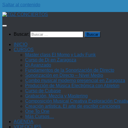
Saltar al contenido
Buscar:
INICIO
CURSOS
Master class El Momo y Lady Funk
Curso de Dj en Zaragoza
Dj Avanzado
Fundamentos de la Sonorización de Directo
Sonorización en Directo – Nivel Medio
Combo musical moderno presencial en Zaragoza
Producción de Música Electrónica con Ableton
Curso de Cubase
Grabación, Mezcla y Mastering
Composición Musical Creativa Exploración Creati
Creación artística. El arte de escribir canciones
One To One
Más Cursos…
AGENDA
VIDEOCLIPS