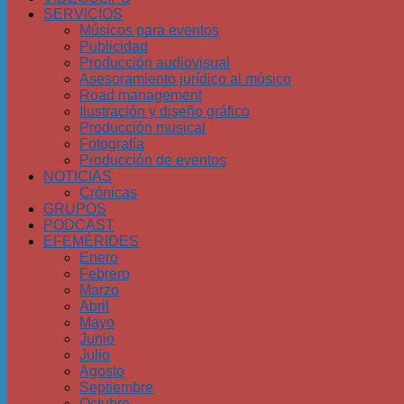
SERVICIOS
Músicos para eventos
Publicidad
Producción audiovisual
Asesoramiento jurídico al músico
Road management
Ilustración y diseño gráfico
Producción musical
Fotografía
Producción de eventos
NOTICIAS
Crónicas
GRUPOS
PODCAST
EFEMÉRIDES
Enero
Febrero
Marzo
Abril
Mayo
Junio
Julio
Agosto
Septiembre
Octubre