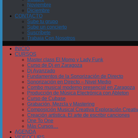
Noviembre
Diciembre
CONTACTO
Sube tu grupo
Sube un concierto
Suscríbete
Trabaja Con Nosotros
INICIO
CURSOS
Master class El Momo y Lady Funk
Curso de Dj en Zaragoza
Dj Avanzado
Fundamentos de la Sonorización de Directo
Sonorización en Directo – Nivel Medio
Combo musical moderno presencial en Zaragoza
Producción de Música Electrónica con Ableton
Curso de Cubase
Grabación, Mezcla y Mastering
Composición Musical Creativa Exploración Creati
Creación artística. El arte de escribir canciones
One To One
Más Cursos…
AGENDA
VIDEOCLIPS