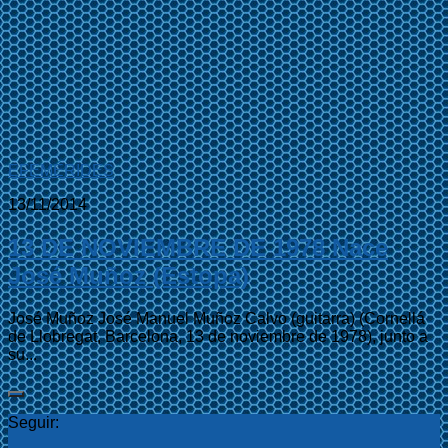
EFEMÉRIDES
13/11/2014
13 DE NOVIEMBRE DE 1978 Nace
José Muñoz (Estopa)
José Muñoz José Manuel Muñoz Calvo (guitarra) (Cornellá
de Llobregat, Barcelona, 13 de noviembre de 1978), junto a
su...
Seguir: