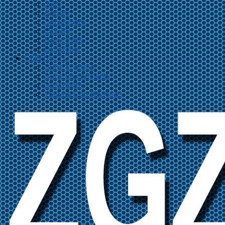
Julio
Agosto
Septiembre
Octubre
Noviembre
Diciembre
CONTACTO
Sube tu grupo
Sube un concierto
Suscríbete
Trabaja Con Nosotros