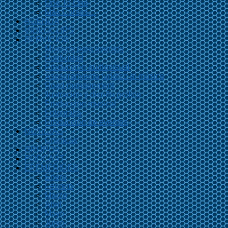
One To One
Más Cursos…
AGENDA
VIDEOCLIPS
SERVICIOS
Músicos para eventos
Publicidad
Producción audiovisual
Asesoramiento jurídico al músico
Road management
Ilustración y diseño gráfico
Producción musical
Fotografía
Producción de eventos
NOTICIAS
Crónicas
GRUPOS
PODCAST
EFEMÉRIDES
Enero
Febrero
Marzo
Abril
Mayo
Junio