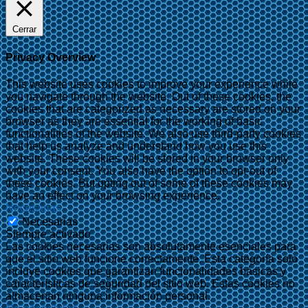
Cerrar
Privacy Overview
This website uses cookies to improve your experience while
you navigate through the website. Out of these cookies, the
cookies that are categorized as necessary are stored on your
browser as they are essential for the working of basic
functionalities of the website. We also use third-party cookies
that help us analyze and understand how you use this
website. These cookies will be stored in your browser only
with your consent. You also have the option to opt-out of
these cookies. But opting out of some of these cookies may
have an effect on your browsing experience.
Necesarias
Necesarias
Siempre activado
Las cookies necesarias son absolutamente esenciales para
que el sitio web funcione correctamente. Esta categoría solo
incluye cookies que garantizan funcionalidades básicas y
características de seguridad del sitio web. Estas cookies no
almacenan ninguna información personal.