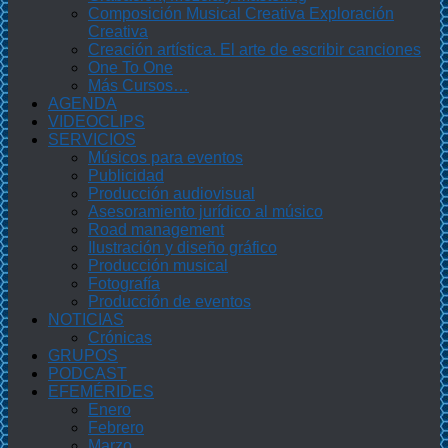
Composición Musical Creativa Exploración
Creativa
Creación artística. El arte de escribir canciones
One To One
Más Cursos…
AGENDA
VIDEOCLIPS
SERVICIOS
Músicos para eventos
Publicidad
Producción audiovisual
Asesoramiento jurídico al músico
Road management
Ilustración y diseño gráfico
Producción musical
Fotografía
Producción de eventos
NOTICIAS
Crónicas
GRUPOS
PODCAST
EFEMÉRIDES
Enero
Febrero
Marzo