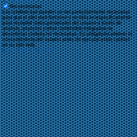
No-necesarias
No-necesarias
Las cookies que pueden no ser particularmente necesarias
para que el sitio web funcione y se utilizan específicamente
para recopilar datos personales del usuario a través de
análisis, anuncios y otros contenidos integrados se
denominan cookies no necesarias. Es obligatorio obtener el
consentimiento del usuario antes de ejecutar estas cookies
en su sitio web.
GUARDAR Y ACEPTAR