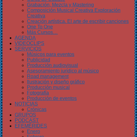
Grabación, Mezcla y Mastering
Composición Musical Creativa Exploración
Creativa
Creación artística. El arte de escribir canciones
One To One
Más Cursos…
AGENDA
VIDEOCLIPS
SERVICIOS
Músicos para eventos
Publicidad
Producción audiovisual
Asesoramiento jurídico al músico
Road management
Ilustración y diseño gráfico
Producción musical
Fotografía
Producción de eventos
NOTICIAS
Crónicas
GRUPOS
PODCAST
EFEMÉRIDES
Enero
Febrero