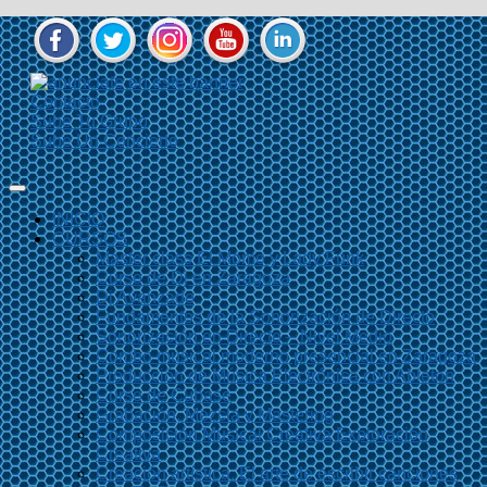
Contacto
Sube Tu Grupo
Sube Un Concierto
INICIO
CURSOS
Master class El Momo y Lady Funk
Curso de Dj en Zaragoza
Dj Avanzado
Fundamentos de la Sonorización de Directo
Sonorización en Directo – Nivel Medio
Combo musical moderno presencial en Zaragoza
Producción de Música Electrónica con Ableton
Curso de Cubase
Grabación, Mezcla y Mastering
Composición Musical Creativa Exploración
Creativa
Creación artística. El arte de escribir canciones