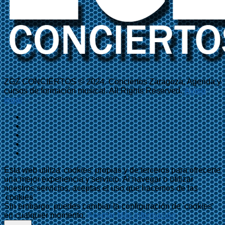
ZGZ CONCIERTOS © 2024. Conciertos Zaragoza, Agenda y
cursos de formación musical. All Rights Reserved.
Aviso
legal
Esta web utiliza 'cookies' propias y de terceros para ofrecerte
una mejor experiencia y servicio. Al navegar o utilizar
nuestros servicios, aceptas el uso que hacemos de las
'cookies'.
Sin embargo, puedes cambiar la configuración de 'cookies'
en cualquier momento.
Aceptar
Más información