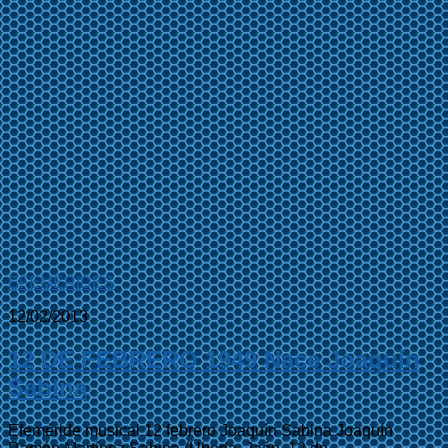
EFEMÉRIDES
12/02/2013
12 DE FEBRERO 1949 Nace Joaquín
Sabina
Efeméride musical 12 febrero Joaquín Sabina Joaquín