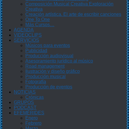
Composición Musical Creativa Exploración
Creativa
Creación artística. El arte de escribir canciones
One To One
Más Cursos…
AGENDA
VIDEOCLIPS
SERVICIOS
Músicos para eventos
Publicidad
Producción audiovisual
Asesoramiento jurídico al músico
Road management
Ilustración y diseño gráfico
Producción musical
Fotografía
Producción de eventos
NOTICIAS
Crónicas
GRUPOS
PODCAST
EFEMÉRIDES
Enero
Febrero
Marzo