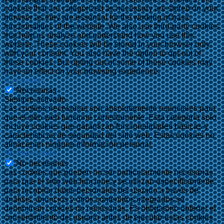
cookies that are categorized as necessary are stored on your
browser as they are essential for the working of basic
functionalities of the website. We also use third-party cookies
that help us analyze and understand how you use this
website. These cookies will be stored in your browser only
with your consent. You also have the option to opt-out of
these cookies. But opting out of some of these cookies may
have an effect on your browsing experience.
Necesarias
Necesarias
Siempre activado
Las cookies necesarias son absolutamente esenciales para
que el sitio web funcione correctamente. Esta categoría solo
incluye cookies que garantizan funcionalidades básicas y
características de seguridad del sitio web. Estas cookies no
almacenan ninguna información personal.
No-necesarias
No-necesarias
Las cookies que pueden no ser particularmente necesarias
para que el sitio web funcione y se utilizan específicamente
para recopilar datos personales del usuario a través de
análisis, anuncios y otros contenidos integrados se
denominan cookies no necesarias. Es obligatorio obtener el
consentimiento del usuario antes de ejecutar estas cookies