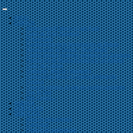
INICIO
CURSOS
Master class El Momo y Lady Funk
Curso de Dj en Zaragoza
Dj Avanzado
Fundamentos de la Sonorización de Directo
Sonorización en Directo – Nivel Medio
Combo musical moderno presencial en Zaragoza
Producción de Música Electrónica con Ableton
Curso de Cubase
Grabación, Mezcla y Mastering
Composición Musical Creativa Exploración
Creativa
Creación artística. El arte de escribir canciones
One To One
Más Cursos…
AGENDA
VIDEOCLIPS
SERVICIOS
Músicos para eventos
Publicidad
Producción audiovisual