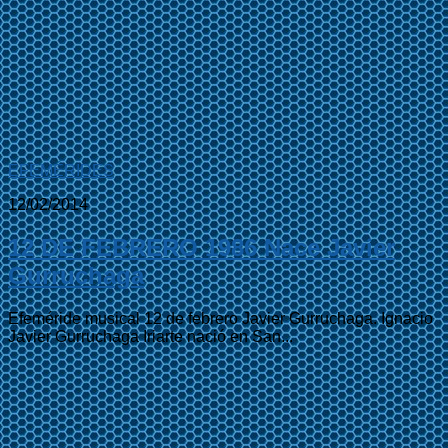
EFEMÉRIDES
12/02/2014
12 DE FEBRERO 1986 Nace Javier
Gurruchaga
Efeméride musical 12 de febrero Javier Gurruchaga. Ignacio
Javier Gurruchaga Iriarte nació en San...