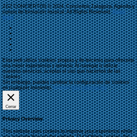
ZGZ CONCIERTOS © 2024. Conciertos Zaragoza, Agenda y
cursos de formación musical. All Rights Reserved.
Aviso
legal
Esta web utiliza 'cookies' propias y de terceros para ofrecerte
una mejor experiencia y servicio. Al navegar o utilizar
nuestros servicios, aceptas el uso que hacemos de las
'cookies'.
Sin embargo, puedes cambiar la configuración de 'cookies'
en cualquier momento.
Aceptar
Más información
Cerrar
Privacy Overview
This website uses cookies to improve your experience while
you navigate through the website. Out of these cookies, the