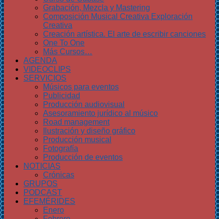
Grabación, Mezcla y Mastering
Composición Musical Creativa Exploración
Creativa
Creación artística. El arte de escribir canciones
One To One
Más Cursos…
AGENDA
VIDEOCLIPS
SERVICIOS
Músicos para eventos
Publicidad
Producción audiovisual
Asesoramiento jurídico al músico
Road management
Ilustración y diseño gráfico
Producción musical
Fotografía
Producción de eventos
NOTICIAS
Crónicas
GRUPOS
PODCAST
EFEMÉRIDES
Enero
Febrero