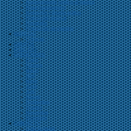
Asesoramiento jurídico al músico
Road management
Ilustración y diseño gráfico
Producción musical
Fotografía
Producción de eventos
NOTICIAS
Crónicas
GRUPOS
PODCAST
EFEMÉRIDES
Enero
Febrero
Marzo
Abril
Mayo
Junio
Julio
Agosto
Septiembre
Octubre
Noviembre
Diciembre
CONTACTO
Sube tu grupo