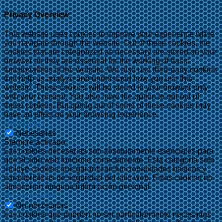
Privacy Overview
This website uses cookies to improve your experience while
you navigate through the website. Out of these cookies, the
cookies that are categorized as necessary are stored on your
browser as they are essential for the working of basic
functionalities of the website. We also use third-party cookies
that help us analyze and understand how you use this
website. These cookies will be stored in your browser only
with your consent. You also have the option to opt-out of
these cookies. But opting out of some of these cookies may
have an effect on your browsing experience.
Necesarias
Necesarias
Siempre activado
Las cookies necesarias son absolutamente esenciales para
que el sitio web funcione correctamente. Esta categoría solo
incluye cookies que garantizan funcionalidades básicas y
características de seguridad del sitio web. Estas cookies no
almacenan ninguna información personal.
No-necesarias
No-necesarias
Las cookies que pueden no ser particularmente necesarias