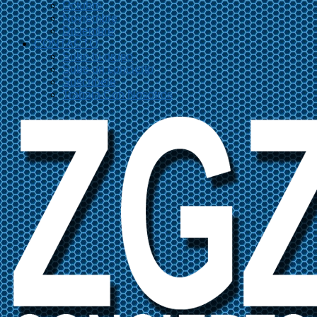
Octubre
Noviembre
Diciembre
CONTACTO
Sube tu grupo
Sube un concierto
Suscríbete
Trabaja Con Nosotros