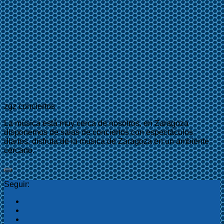
zgz conciertos
La música está muy cerca de nosotros, en Zaragoza
disponemos de salas de conciertos con espectáculos
diarios, disfruta de la música de Zaragoza en un ambiente
cercano.
Seguir: