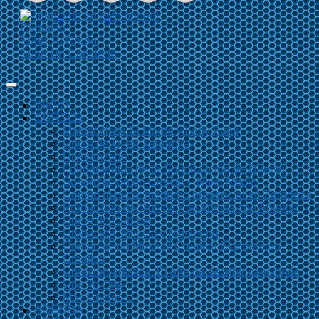
Contacto
Sube Tu Grupo
Sube Un Concierto
INICIO
CURSOS
Master class El Momo y Lady Funk
Curso de Dj en Zaragoza
Dj Avanzado
Fundamentos de la Sonorización de Directo
Sonorización en Directo – Nivel Medio
Combo musical moderno presencial en Zaragoza
Producción de Música Electrónica con Ableton
Curso de Cubase
Grabación, Mezcla y Mastering
Composición Musical Creativa Exploración
Creativa
Creación artística. El arte de escribir canciones
One To One
Más Cursos…
AGENDA