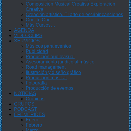
Composición Musical Creativa Exploración
Creativa
Creación artística. El arte de escribir canciones
One To One
Más Cursos…
AGENDA
VIDEOCLIPS
SERVICIOS
Músicos para eventos
Publicidad
Producción audiovisual
Asesoramiento jurídico al músico
Road management
Ilustración y diseño gráfico
Producción musical
Fotografía
Producción de eventos
NOTICIAS
Crónicas
GRUPOS
PODCAST
EFEMÉRIDES
Enero
Febrero
Marzo