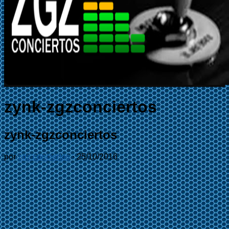
zynk-zgzconciertos
zynk-zgzconciertos
por
zgz conciertos
·
25/10/2016