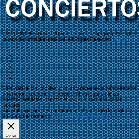
ZGZ CONCIERTOS © 2024. Conciertos Zaragoza, Agenda y
cursos de formación musical. All Rights Reserved.
Aviso
legal
Esta web utiliza 'cookies' propias y de terceros para ofrecerte
una mejor experiencia y servicio. Al navegar o utilizar
nuestros servicios, aceptas el uso que hacemos de las
'cookies'.
Sin embargo, puedes cambiar la configuración de 'cookies'
en cualquier momento.
Aceptar
Más información
Cerrar