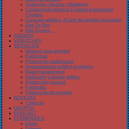
Grabación, Mezcla y Mastering
Composición Musical Creativa Exploración
Creativa
Creación artística. El arte de escribir canciones
One To One
Más Cursos…
AGENDA
VIDEOCLIPS
SERVICIOS
Músicos para eventos
Publicidad
Producción audiovisual
Asesoramiento jurídico al músico
Road management
Ilustración y diseño gráfico
Producción musical
Fotografía
Producción de eventos
NOTICIAS
Crónicas
GRUPOS
PODCAST
EFEMÉRIDES
Enero
Febrero