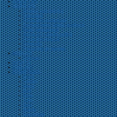
VIDEOCLIPS
SERVICIOS
Músicos para eventos
Publicidad
Producción audiovisual
Asesoramiento jurídico al músico
Road management
Ilustración y diseño gráfico
Producción musical
Fotografía
Producción de eventos
NOTICIAS
Crónicas
GRUPOS
PODCAST
EFEMÉRIDES
Enero
Febrero
Marzo
Abril
Mayo
Junio
Julio
Agosto
Septiembre