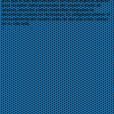
para que el sitio web funcione y se utilizan específicamente
para recopilar datos personales del usuario a través de
análisis, anuncios y otros contenidos integrados se
denominan cookies no necesarias. Es obligatorio obtener el
consentimiento del usuario antes de ejecutar estas cookies
en su sitio web.
GUARDAR Y ACEPTAR