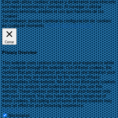
Esta web utiliza 'cookies' propias y de terceros para ofrecerte
una mejor experiencia y servicio. Al navegar o utilizar
nuestros servicios, aceptas el uso que hacemos de las
'cookies'.
Sin embargo, puedes cambiar la configuración de 'cookies'
en cualquier momento.
Aceptar
Más información
Cerrar
Privacy Overview
This website uses cookies to improve your experience while
you navigate through the website. Out of these cookies, the
cookies that are categorized as necessary are stored on your
browser as they are essential for the working of basic
functionalities of the website. We also use third-party cookies
that help us analyze and understand how you use this
website. These cookies will be stored in your browser only
with your consent. You also have the option to opt-out of
these cookies. But opting out of some of these cookies may
have an effect on your browsing experience.
Necesarias
Necesarias