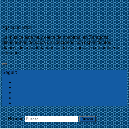
zgz conciertos
La música está muy cerca de nosotros, en Zaragoza
disponemos de salas de conciertos con espectáculos
diarios, disfruta de la música de Zaragoza en un ambiente
cercano.
Seguir:
Buscar: