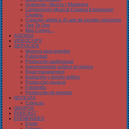
Grabación, Mezcla y Mastering
Composición Musical Creativa Exploración
Creativa
Creación artística. El arte de escribir canciones
One To One
Más Cursos…
AGENDA
VIDEOCLIPS
SERVICIOS
Músicos para eventos
Publicidad
Producción audiovisual
Asesoramiento jurídico al músico
Road management
Ilustración y diseño gráfico
Producción musical
Fotografía
Producción de eventos
NOTICIAS
Crónicas
GRUPOS
PODCAST
EFEMÉRIDES
Enero
Febrero