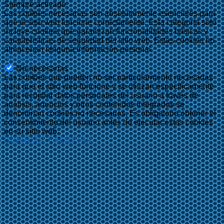
Siempre activado
Las cookies necesarias son absolutamente esenciales para
que el sitio web funcione correctamente. Esta categoría solo
incluye cookies que garantizan funcionalidades básicas y
características de seguridad del sitio web. Estas cookies no
almacenan ninguna información personal.
No-necesarias
No-necesarias
Las cookies que pueden no ser particularmente necesarias
para que el sitio web funcione y se utilizan específicamente
para recopilar datos personales del usuario a través de
análisis, anuncios y otros contenidos integrados se
denominan cookies no necesarias. Es obligatorio obtener el
consentimiento del usuario antes de ejecutar estas cookies
en su sitio web.
GUARDAR Y ACEPTAR