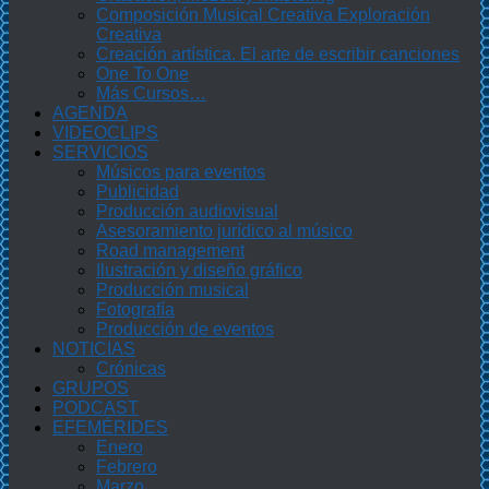
Composición Musical Creativa Exploración
Creativa
Creación artística. El arte de escribir canciones
One To One
Más Cursos…
AGENDA
VIDEOCLIPS
SERVICIOS
Músicos para eventos
Publicidad
Producción audiovisual
Asesoramiento jurídico al músico
Road management
Ilustración y diseño gráfico
Producción musical
Fotografía
Producción de eventos
NOTICIAS
Crónicas
GRUPOS
PODCAST
EFEMÉRIDES
Enero
Febrero
Marzo