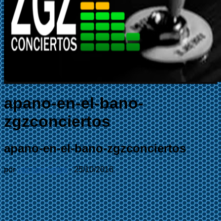
apano-en-el-bano-
zgzconciertos
apano-en-el-bano-zgzconciertos
por
zgz conciertos
·
25/10/2016