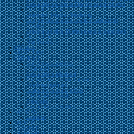
Producción de Música Electrónica con Ableton
Curso de Cubase
Grabación, Mezcla y Mastering
Composición Musical Creativa Exploración
Creativa
Creación artística. El arte de escribir canciones
One To One
Más Cursos…
AGENDA
VIDEOCLIPS
SERVICIOS
Músicos para eventos
Publicidad
Producción audiovisual
Asesoramiento jurídico al músico
Road management
Ilustración y diseño gráfico
Producción musical
Fotografía
Producción de eventos
NOTICIAS
Crónicas
GRUPOS
PODCAST
EFEMÉRIDES