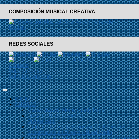
COMPOSICIÓN MUSICAL CREATIVA
REDES SOCIALES
Contacto
Sube Tu Grupo
Sube Un Concierto
INICIO
CURSOS
Master class El Momo y Lady Funk
Curso de Dj en Zaragoza
Dj Avanzado
Fundamentos de la Sonorización de Directo
Sonorización en Directo – Nivel Medio
Combo musical moderno presencial en Zaragoza