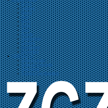
Enero
Febrero
Marzo
Abril
Mayo
Junio
Julio
Agosto
Septiembre
Octubre
Noviembre
Diciembre
CONTACTO
Sube tu grupo
Sube un concierto
Suscríbete
Trabaja Con Nosotros