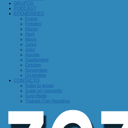
GRUPOS
PODCAST
EFEMÉRIDES
Enero
Febrero
Marzo
Abril
Mayo
Junio
Julio
Agosto
Septiembre
Octubre
Noviembre
Diciembre
CONTACTO
Sube tu grupo
Sube un concierto
Suscríbete
Trabaja Con Nosotros