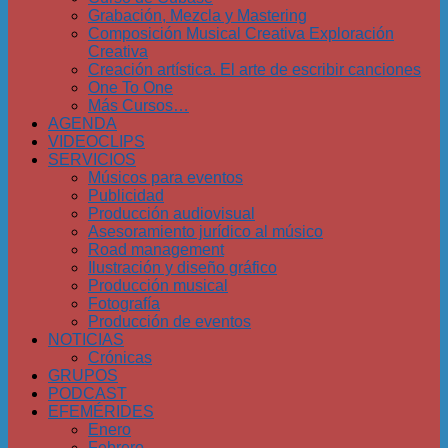
Grabación, Mezcla y Mastering
Composición Musical Creativa Exploración
Creativa
Creación artística. El arte de escribir canciones
One To One
Más Cursos…
AGENDA
VIDEOCLIPS
SERVICIOS
Músicos para eventos
Publicidad
Producción audiovisual
Asesoramiento jurídico al músico
Road management
Ilustración y diseño gráfico
Producción musical
Fotografía
Producción de eventos
NOTICIAS
Crónicas
GRUPOS
PODCAST
EFEMÉRIDES
Enero
Febrero