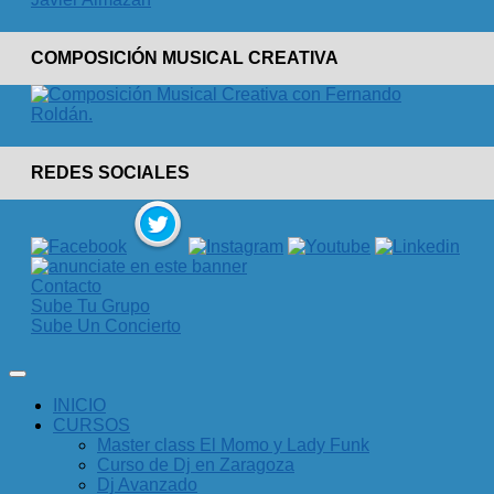
COMPOSICIÓN MUSICAL CREATIVA
REDES SOCIALES
Contacto
Sube Tu Grupo
Sube Un Concierto
INICIO
CURSOS
Master class El Momo y Lady Funk
Curso de Dj en Zaragoza
Dj Avanzado