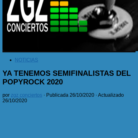
NOTICIAS
YA TENEMOS SEMIFINALISTAS DEL
POPYROCK 2020
por
zgz conciertos
· Publicada
26/10/2020
· Actualizado
26/10/2020