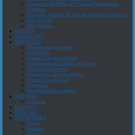
Composición Musical Creativa Exploración
Creativa
Creación artística. El arte de escribir canciones
One To One
Más Cursos…
AGENDA
VIDEOCLIPS
SERVICIOS
Músicos para eventos
Publicidad
Producción audiovisual
Asesoramiento jurídico al músico
Road management
Ilustración y diseño gráfico
Producción musical
Fotografía
Producción de eventos
NOTICIAS
Crónicas
GRUPOS
PODCAST
EFEMÉRIDES
Enero
Febrero
Marzo