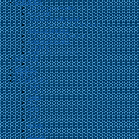
SERVICIOS
Músicos para eventos
Publicidad
Producción audiovisual
Asesoramiento jurídico al músico
Road management
Ilustración y diseño gráfico
Producción musical
Fotografía
Producción de eventos
NOTICIAS
Crónicas
GRUPOS
PODCAST
EFEMÉRIDES
Enero
Febrero
Marzo
Abril
Mayo
Junio
Julio
Agosto
Septiembre
Octubre