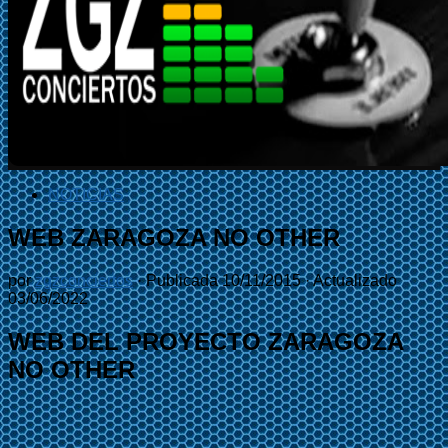
NOTICIAS
WEB ZARAGOZA NO OTHER
por
zgzconciertos
· Publicada
10/11/2015
· Actualizado
03/06/2022
WEB DEL PROYECTO ZARAGOZA
NO OTHER