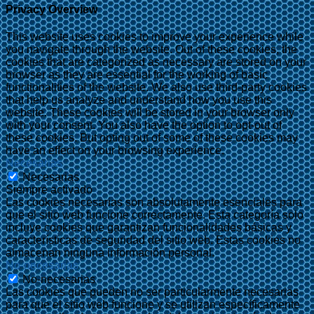
Privacy Overview
This website uses cookies to improve your experience while
you navigate through the website. Out of these cookies, the
cookies that are categorized as necessary are stored on your
browser as they are essential for the working of basic
functionalities of the website. We also use third-party cookies
that help us analyze and understand how you use this
website. These cookies will be stored in your browser only
with your consent. You also have the option to opt-out of
these cookies. But opting out of some of these cookies may
have an effect on your browsing experience.
Necesarias
Necesarias
Siempre activado
Las cookies necesarias son absolutamente esenciales para
que el sitio web funcione correctamente. Esta categoría solo
incluye cookies que garantizan funcionalidades básicas y
características de seguridad del sitio web. Estas cookies no
almacenan ninguna información personal.
No-necesarias
No-necesarias
Las cookies que pueden no ser particularmente necesarias
para que el sitio web funcione y se utilizan específicamente