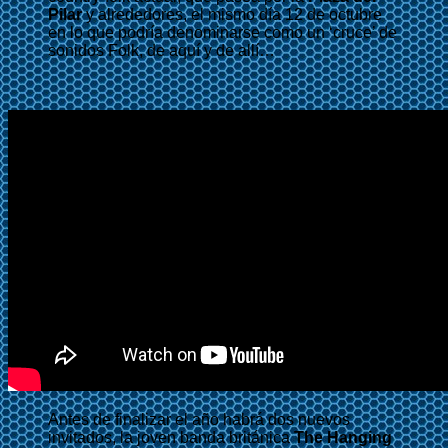
Pilar
y alrededores, el mismo día 12 de octubre
en lo que podría denominarse como un ‘cruce’ de
sonidos Folk, de aquí y de allí…
Antes de finalizar el año habrá dos nuevos
invitados, la joven banda británica
The Hanging