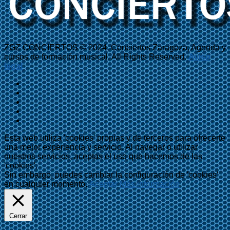
ZGZ CONCIERTOS © 2024. Conciertos Zaragoza, Agenda y
cursos de formación musical. All Rights Reserved.
Aviso
legal
Esta web utiliza 'cookies' propias y de terceros para ofrecerte
una mejor experiencia y servicio. Al navegar o utilizar
nuestros servicios, aceptas el uso que hacemos de las
'cookies'.
Sin embargo, puedes cambiar la configuración de 'cookies'
en cualquier momento.
Aceptar
Más información
Cerrar