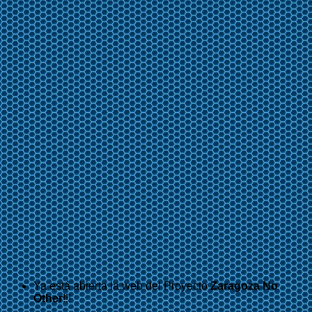
Ya está abierta la web del Proyecto
Zaragoza No
Other
!!!