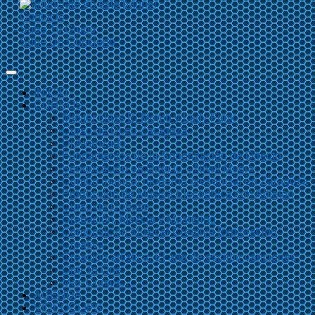
Contacto
Sube Tu Grupo
Sube Un Concierto
INICIO
CURSOS
Master class El Momo y Lady Funk
Curso de Dj en Zaragoza
Dj Avanzado
Fundamentos de la Sonorización de Directo
Sonorización en Directo – Nivel Medio
Combo musical moderno presencial en Zaragoza
Producción de Música Electrónica con Ableton
Curso de Cubase
Grabación, Mezcla y Mastering
Composición Musical Creativa Exploración
Creativa
Creación artística. El arte de escribir canciones
One To One
Más Cursos…
AGENDA
VIDEOCLIPS