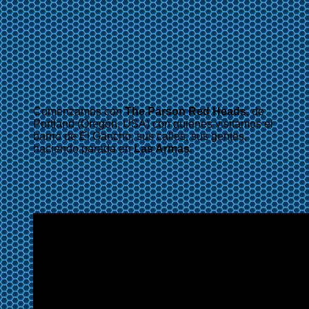
Comenzamos con
The Parson Red Heads,
de
Portland (Oregón, USA) con quienes visitamos el
barrio de El Gancho, sus calles, sus gentes,
haciendo parada en
Las Armas
.