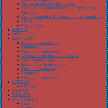
Grabación, Mezcla y Mastering
Composición Musical Creativa Exploración
Creativa
Creación artística. El arte de escribir canciones
One To One
Más Cursos…
AGENDA
VIDEOCLIPS
SERVICIOS
Músicos para eventos
Publicidad
Producción audiovisual
Asesoramiento jurídico al músico
Road management
Ilustración y diseño gráfico
Producción musical
Fotografía
Producción de eventos
NOTICIAS
Crónicas
GRUPOS
PODCAST
EFEMÉRIDES
Enero
Febrero