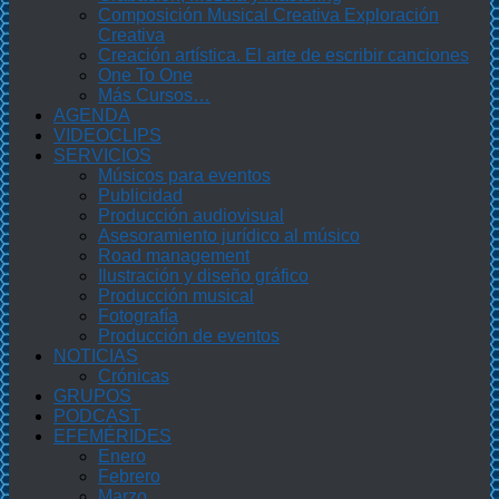
Composición Musical Creativa Exploración
Creativa
Creación artística. El arte de escribir canciones
One To One
Más Cursos…
AGENDA
VIDEOCLIPS
SERVICIOS
Músicos para eventos
Publicidad
Producción audiovisual
Asesoramiento jurídico al músico
Road management
Ilustración y diseño gráfico
Producción musical
Fotografía
Producción de eventos
NOTICIAS
Crónicas
GRUPOS
PODCAST
EFEMÉRIDES
Enero
Febrero
Marzo