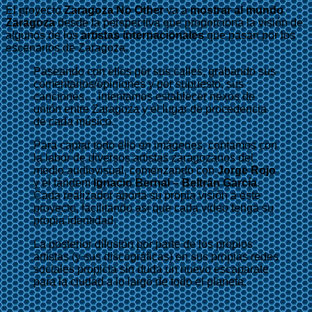
El proyecto
Zaragoza No Other
va a
mostrar al mundo
Zaragoza
desde la perspectiva que proporciona la visión de
algunos de los
artistas internacionales
que pasan por los
escenarios de Zaragoza.
Paseando con ellos por sus calles, grabando sus
comentarios/opiniones y por supuesto, sus
canciones… intentamos establecer nexos de
unión entre Zaragoza y el lugar de procedencia
de cada músico.
Para captar todo ello en imágenes, contamos con
la labor de diversos artistas zaragozanos del
medio audiovisual, comenzando con
Jorge Rojo
y el tándem
Ignacio Bernal – Beltrán García
.
Cada realizador aporta su propia visión a este
proyecto, facilitando asi que cada video tenga su
propia identidad.
La posterior difusión por parte de los propios
artistas (y sus discográficas) en sus propias redes
sociales propicia sin duda un nuevo escaparate
para la ciudad a lo largo de todo el planeta.