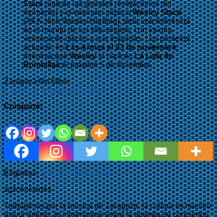
Stars
(una de las grandes revelaciones del
momento) y el veterano músico
Wesley Stace
(AKA John Wesley Harding), toda una referencia
en el mundo de los folk-singers, con ya una
veintena de discos a sus espaldas. Los primeros
actuarán en
Las Armas el 23 de noviembre
,
mientras que
Wesley
lo hará en
La Lata de
Bombillas
el próximo 5 de diciembre.
Zaragoza No Other
Facebook Zaragoza No Other
Comparte!
Etiquetas:
NOTICIAS
zaragoza
zgzconciertos
Trabajamos por la música de Zaragoza, la cultura es nuestro
mayor interés, te informamos sobre la agenda de conciertos