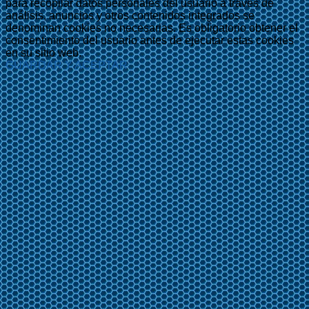
para recopilar datos personales del usuario a través de
análisis, anuncios y otros contenidos integrados se
denominan cookies no necesarias. Es obligatorio obtener el
consentimiento del usuario antes de ejecutar estas cookies
en su sitio web.
GUARDAR Y ACEPTAR