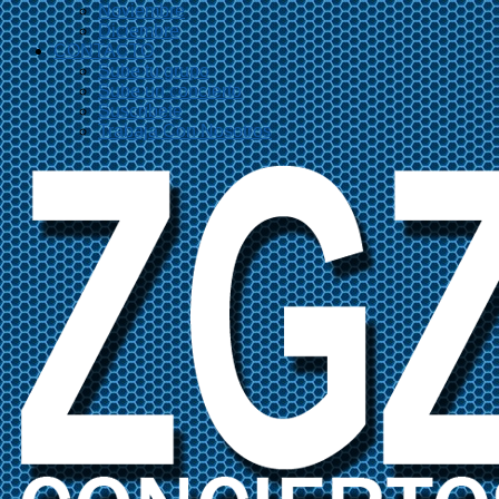
Noviembre
Diciembre
CONTACTO
Sube tu grupo
Sube un concierto
Suscríbete
Trabaja Con Nosotros