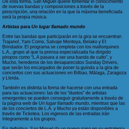
De esta forma, San Miguel quiere fomentar el conocimiento
de nuevas bandas y composiciones a través de la
prescripción, una relación en la que la máxima beneficiada
será la propia música.
Artistas para
Un lugar llamado mundo
Entre las bandas que participarán en la gira se encuentran
Trajano!, Yani Como, Salvaje Montoya, Belako y El
Brindador. El programa se completa con los mallorquines
L.A., grupo al que la prensa especializada ha dirigido
piropos como “L.A pasara a ser una banda de culto”, y
Mucho, herederos de los desaparecidos Sunday Drivers,
que serán los encargados de poner la guinda a la gira de
conciertos con sus actuaciones en Bilbao, Málaga, Zaragoza
y Lleida.
También es distinta la forma de hacerse con una entrada
para las actuaciones: las de los “duetos” de artistas
emergentes se pueden conseguir gratuitamente a través de
la página web de
Un lugar llamado mundo
, mientras que las
de los conciertos de L.A. y Mucho ya están disponibles a
través de Ticketea. Los ingresos de las entradas irán
íntegramente a los grupos.
En definitiva, San Miguel da un nuevo paso en su estrategia