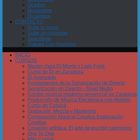
Octubre
Noviembre
Diciembre
CONTACTO
Sube tu grupo
Sube un concierto
Suscríbete
Trabaja Con Nosotros
INICIO
CURSOS
Master class El Momo y Lady Funk
Curso de Dj en Zaragoza
Dj Avanzado
Fundamentos de la Sonorización de Directo
Sonorización en Directo – Nivel Medio
Combo musical moderno presencial en Zaragoza
Producción de Música Electrónica con Ableton
Curso de Cubase
Grabación, Mezcla y Mastering
Composición Musical Creativa Exploración
Creativa
Creación artística. El arte de escribir canciones
One To One
Más Cursos…