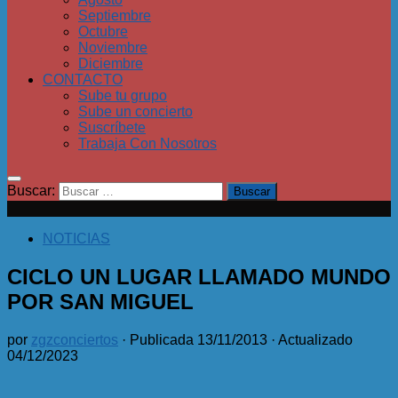
Septiembre
Octubre
Noviembre
Diciembre
CONTACTO
Sube tu grupo
Sube un concierto
Suscríbete
Trabaja Con Nosotros
Buscar:
NOTICIAS
CICLO UN LUGAR LLAMADO MUNDO
POR SAN MIGUEL
por
zgzconciertos
· Publicada
13/11/2013
· Actualizado
04/12/2023