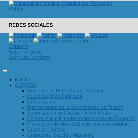
REDES SOCIALES
Contacto
Sube Tu Grupo
Sube Un Concierto
INICIO
CURSOS
Master class El Momo y Lady Funk
Curso de Dj en Zaragoza
Dj Avanzado
Fundamentos de la Sonorización de Directo
Sonorización en Directo – Nivel Medio
Combo musical moderno presencial en Zaragoza
Producción de Música Electrónica con Ableton
Curso de Cubase
Grabación, Mezcla y Mastering