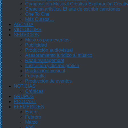
Composición Musical Creativa Exploración Creati
Creación artística. El arte de escribir canciones
One To One
Más Cursos…
AGENDA
VIDEOCLIPS
SERVICIOS
Músicos para eventos
Publicidad
Producción audiovisual
Asesoramiento jurídico al músico
Road management
Ilustración y diseño gráfico
Producción musical
Fotografía
Producción de eventos
NOTICIAS
Crónicas
GRUPOS
PODCAST
EFEMÉRIDES
Enero
Febrero
Marzo
Abril