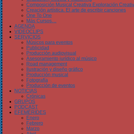
Composición Musical Creativa Exploración Creati
Creación artística. El arte de escribir canciones
One To One
Más Cursos…
AGENDA
VIDEOCLIPS
SERVICIOS
Músicos para eventos
Publicidad
Producción audiovisual
Asesoramiento jurídico al músico
Road management
Ilustración y diseño gráfico
Producción musical
Fotografía
Producción de eventos
NOTICIAS
Crónicas
GRUPOS
PODCAST
EFEMÉRIDES
Enero
Febrero
Marzo
Abril