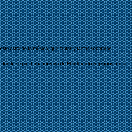
 este astro de la música, que tantas y tantas soberbias
l donde se pinchaba
música de Elliott y otros grupos
en la