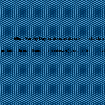
r con el
Elliott Murphy Day
, es decir, un día entero dedicado a
.
 portadas de sus discos
(un montonazo) y una sesión musica