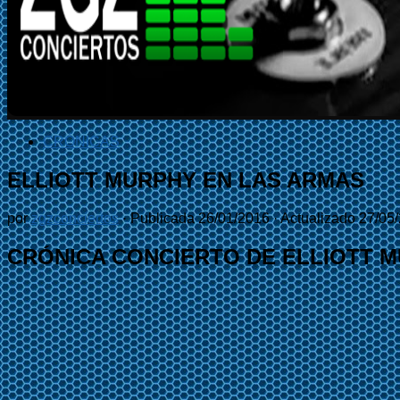
CRÓNICAS
ELLIOTT MURPHY EN LAS ARMAS
por
zgzconciertos
· Publicada
26/01/2016
· Actualizado
27/05
CRÓNICA CONCIERTO DE ELLIOTT 