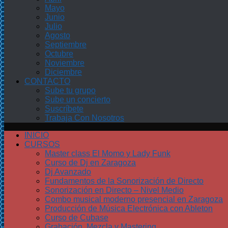
Mayo
Junio
Julio
Agosto
Septiembre
Octubre
Noviembre
Diciembre
CONTACTO
Sube tu grupo
Sube un concierto
Suscríbete
Trabaja Con Nosotros
INICIO
CURSOS
Master class El Momo y Lady Funk
Curso de Dj en Zaragoza
Dj Avanzado
Fundamentos de la Sonorización de Directo
Sonorización en Directo – Nivel Medio
Combo musical moderno presencial en Zaragoza
Producción de Música Electrónica con Ableton
Curso de Cubase
Grabación, Mezcla y Mastering