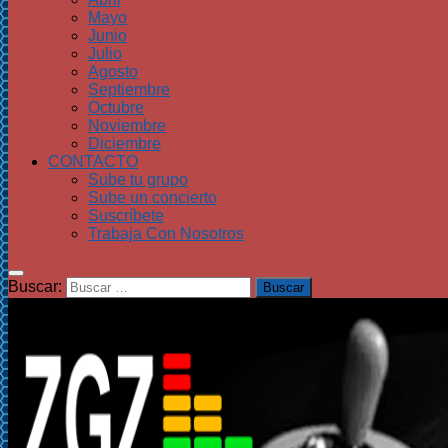
Mayo
Junio
Julio
Agosto
Septiembre
Octubre
Noviembre
Diciembre
CONTACTO
Sube tu grupo
Sube un concierto
Suscríbete
Trabaja Con Nosotros
Buscar: