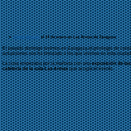
Elliott Murphy
el 24 de enero en Las Armas de Zaragoza
El pasado domingo tuvimos en Zaragoza el privilegio de conta
actuaciones nos ha brindado a los que vivimos en esta ciudad
La cosa empezaba por la mañana con una
exposición de las
cafetería de la sala Las Armas
que acogía el evento.