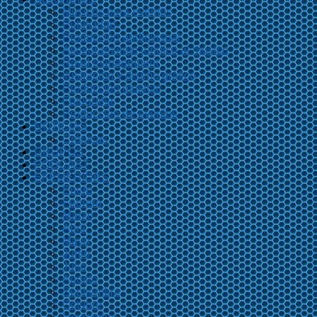
Músicos para eventos
Publicidad
Producción audiovisual
Asesoramiento jurídico al músico
Road management
Ilustración y diseño gráfico
Producción musical
Fotografía
Producción de eventos
NOTICIAS
Crónicas
GRUPOS
PODCAST
EFEMÉRIDES
Enero
Febrero
Marzo
Abril
Mayo
Junio
Julio
Agosto
Septiembre
Octubre