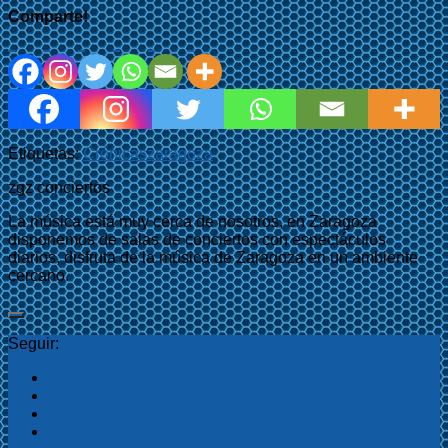
Comparte!
Etiquetas:
Crónicas
zaragoza
zgz conciertos
La música está muy cerca de nosotros, en Zaragoza
disponemos de salas de conciertos con espectáculos
diarios, disfruta de la música de Zaragoza en un ambiente
cercano.
Seguir: