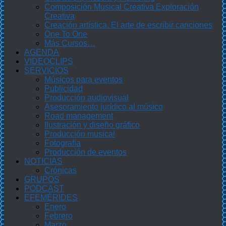
Composición Musical Creativa Exploración
Creativa
Creación artística. El arte de escribir canciones
One To One
Más Cursos…
AGENDA
VIDEOCLIPS
SERVICIOS
Músicos para eventos
Publicidad
Producción audiovisual
Asesoramiento jurídico al músico
Road management
Ilustración y diseño gráfico
Producción musical
Fotografía
Producción de eventos
NOTICIAS
Crónicas
GRUPOS
PODCAST
EFEMÉRIDES
Enero
Febrero
Marzo