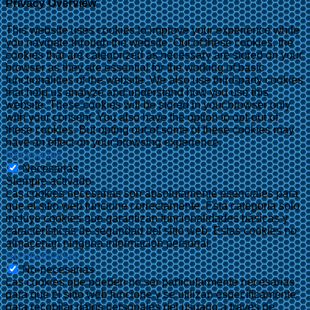
Privacy Overview
This website uses cookies to improve your experience while
you navigate through the website. Out of these cookies, the
cookies that are categorized as necessary are stored on your
browser as they are essential for the working of basic
functionalities of the website. We also use third-party cookies
that help us analyze and understand how you use this
website. These cookies will be stored in your browser only
with your consent. You also have the option to opt-out of
these cookies. But opting out of some of these cookies may
have an effect on your browsing experience.
Necesarias
Necesarias
Siempre activado
Las cookies necesarias son absolutamente esenciales para
que el sitio web funcione correctamente. Esta categoría solo
incluye cookies que garantizan funcionalidades básicas y
características de seguridad del sitio web. Estas cookies no
almacenan ninguna información personal.
No-necesarias
No-necesarias
Las cookies que pueden no ser particularmente necesarias
para que el sitio web funcione y se utilizan específicamente
para recopilar datos personales del usuario a través de