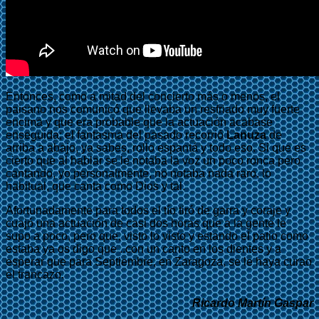
Entonces, como a mitad del concierto más o menos, el
paisano nos comunicó que llevaba un resfriado muy fuerte
encima y que era probable que la actuación acabase
enseguida; el fantasma del pasado recorrió
Lanuza
de
arriba a abajo, ya sabes, rollo espantá y todo eso. Si que es
cierto que al hablar se le notaba la voz un poco ronca pero
cantando, yo personalmente, no notaba nada raro, lo
habitual, que canta como Dios y tal.
Afortunadamente para todos el tío tiró de garra y coraje y
cuajó una actuación de casi dos horas que a la gente le
supo a poco, pero que, visto lo visto y estando el patio como
estaba ya os digo que ..con un canto en los dientes y a
esperar que para Septiembre, en Zaragoza, se le haya curao
el trancazo.
Ricardo Martín Gaspar