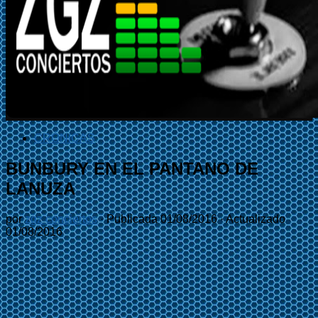
CRÓNICAS
BUNBURY EN EL PANTANO DE
LANUZA
por
zgz conciertos
· Publicada
01/08/2016
· Actualizado
01/08/2016