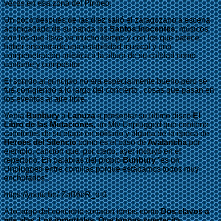
veces en esa zona del Pirineo.
Un poco después de las diez salió el zaragozano a escena
acompañado de su banda los
Santos Inocentes
, músicos
con los que lleva ya mucho tiempo y con los que parece
haber encontrado una estabilidad musical y una
compenetración artística a la altura de su calidad como
cantante y compositor.
El sonido al principio no era especialmente bueno pero se
fué corrigiendo a lo largo del concierto , cosas que pasan en
los eventos al aire libre.
Venía
Bunbury
a
Lanuza
a presentar su último disco
El
Libro de las Mutaciones
, un Mtv Unplugged que contiene
canciones de su etapa en solitario y alguna de la época de
Héroes del Silencio
como es el caso de
Avalancha
por
ejemplo, canción que, por cierto, ayer incluyó en el
repertorio. En palabras del propio
Bunbury
”es un
Unplugged entre comillas porque estábamos todos muy
enchufados”.
https://youtu.be/-ZaB6eR_o-0
A lo largo del concierto sonaron temas como
Dos clavos a
mis alas
,
Los inmortales
,
Que tengas suertecita
,