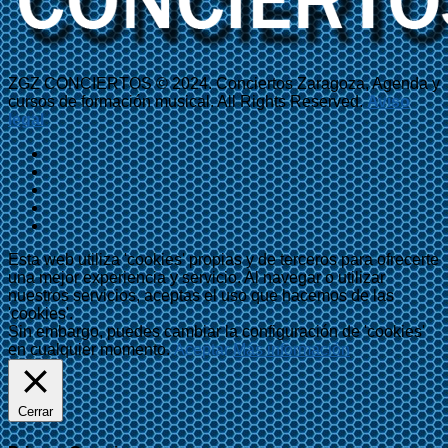
ZGZ CONCIERTOS © 2024. Conciertos Zaragoza, Agenda y
cursos de formación musical. All Rights Reserved.
Aviso
legal
Esta web utiliza 'cookies' propias y de terceros para ofrecerte
una mejor experiencia y servicio. Al navegar o utilizar
nuestros servicios, aceptas el uso que hacemos de las
'cookies'.
Sin embargo, puedes cambiar la configuración de 'cookies'
en cualquier momento.
Aceptar
Más información
Cerrar