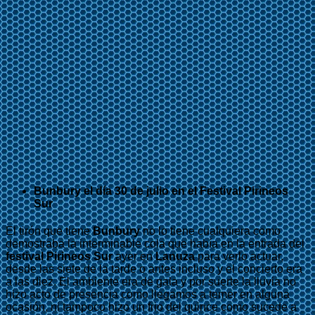
Bunbury el día 30 de julio en el Festival Pirineos
Sur
El tirón que tiene
Bunbury
no lo tiene cualquiera como
demostraba la interminable cola que había en la entrada del
festival Pirineos Sur
ayer en
Lanuza
para verlo actuar,
desde las siete de la tarde o antes incluso y el concierto era
a las diez. El ambiente era de gala y por suerte la lluvia no
hizo acto de presencia como llegamos a temer en alguna
ocasión, ni tampoco hizo un frio del quince como sucede a