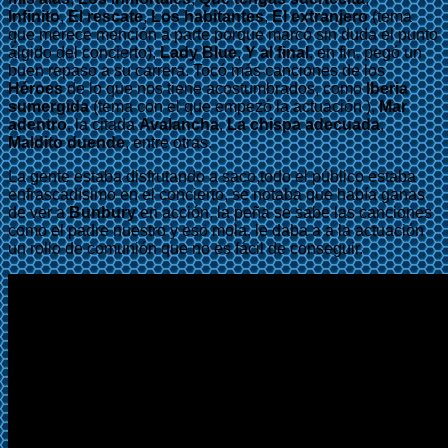
Infinito
,
El rescate
,
Los habitantes
,
El extranjero
(tema
que merece mención a parte porque marcó sin duda el punto
álgido del concierto),
Lady Blue
,
Y al final
, en fin, pegó un
buen repaso a su carrera. Tocó más canciones de los
Héroes
de lo que nos tiene acostumbrados, como
Iberia
sumergida
(tema con el que empezó la actuación ),
Mar
adentro
, la citada
Avalancha
,
La chispa adecuada
,
Maldito duende
, entre otras.
La gente estaba disfrutando a saco,todo el público estaba
enfrascadísimo en el concierto, se notaba que había ganas
de ver a
Bunbury
en acción, la peña se sabe las canciones
como el padre nuestro y eso mola, le daba a a la actuación
un rollo de comunión que no es fácil de conseguir.