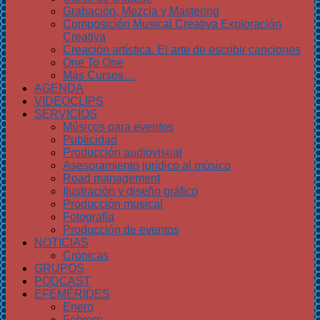
Grabación, Mezcla y Mastering
Composición Musical Creativa Exploración
Creativa
Creación artística. El arte de escribir canciones
One To One
Más Cursos…
AGENDA
VIDEOCLIPS
SERVICIOS
Músicos para eventos
Publicidad
Producción audiovisual
Asesoramiento jurídico al músico
Road management
Ilustración y diseño gráfico
Producción musical
Fotografía
Producción de eventos
NOTICIAS
Crónicas
GRUPOS
PODCAST
EFEMÉRIDES
Enero
Febrero