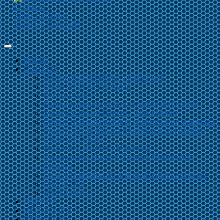
Contacto
Sube Tu Grupo
Sube Un Concierto
INICIO
CURSOS
Master class El Momo y Lady Funk
Curso de Dj en Zaragoza
Dj Avanzado
Fundamentos de la Sonorización de Directo
Sonorización en Directo – Nivel Medio
Combo musical moderno presencial en Zaragoza
Producción de Música Electrónica con Ableton
Curso de Cubase
Grabación, Mezcla y Mastering
Composición Musical Creativa Exploración
Creativa
Creación artística. El arte de escribir canciones
One To One
Más Cursos…
AGENDA
VIDEOCLIPS
SERVICIOS