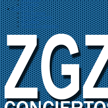
Noviembre
Diciembre
CONTACTO
Sube tu grupo
Sube un concierto
Suscríbete
Trabaja Con Nosotros